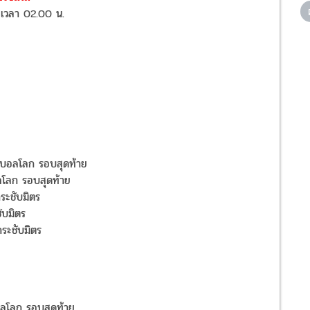
9 เวลา 02.00 น.
บอลโลก รอบสุดท้าย
ลโลก รอบสุดท้าย
ะชับมิตร
ับมิตร
ระชับมิตร
ลโลก รอบสุดท้าย