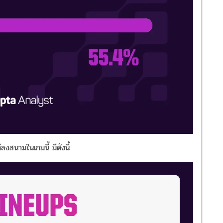
ลงสนามในเกมนี้ มีดังนี้