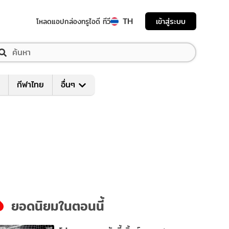
TH
เข้าสู่ระบบ
โหลดแอป
กล่องทรูไอดี ทีวี
กีฬาไทย
อื่นๆ
ยอดนิยมในตอนนี้