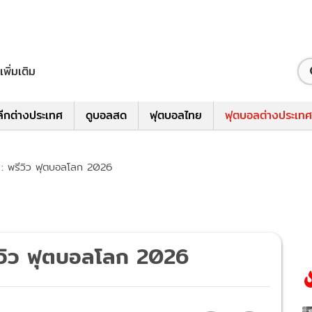
เพิ่มเติม
ีกต่างประเทศ
ดูบอลสด
ฟุตบอลไทย
ฟุตบอลต่างประเทศ
ส : พรีวิว ฟุตบอลโลก 2026
รีวิว ฟุตบอลโลก 2026