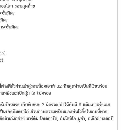
บอลโลก รอบสุดท้าย
ะชับมิตร
มิตร
ระชับมิตร
ตร)
ร)
่างตีตั๋วผ่านเข้าสู่รอบน็อคเอาท์ 32 ทีมสุดท้ายเป็นที่เรียบร้อย
้าตำแหน่งแชมป์กลุ่ม ไอ ไปครอง
ร์มร้อนแรง เก็บชัยชนะ 2 นัดรวด ทำให้ทีมมี 6 แต้มเท่าฝรั่งเศส
เสียเป็นรองทีมตราไก่ ส่วนภาพความพร้อมของทัพไวกิ้งในเกมนี้พวก
้งตัวเก่งอย่าง มาร์ติน โอเดการ์ด, อันโตนิโอ นูซ่า, อเล็กซานเดอร์