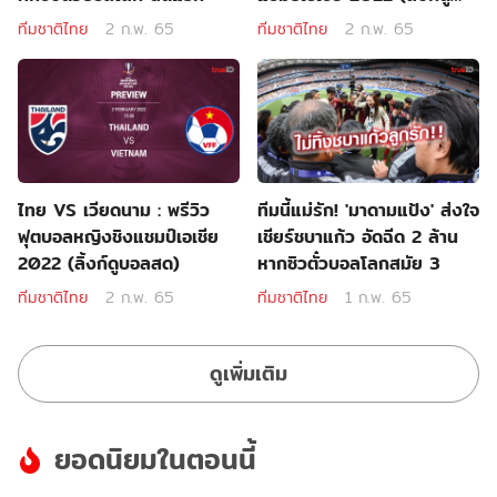
บอลสด)
ทีมชาติไทย
2 ก.พ. 65
ทีมชาติไทย
2 ก.พ. 65
ไทย VS เวียดนาม : พรีวิว
ทีมนี้แม่รัก! 'มาดามแป้ง' ส่งใจ
ฟุตบอลหญิงชิงแชมป์เอเชีย
เชียร์ชบาแก้ว อัดฉีด 2 ล้าน
2022 (ลิ้งก์ดูบอลสด)
หากซิวตั๋วบอลโลกสมัย 3
ทีมชาติไทย
2 ก.พ. 65
ทีมชาติไทย
1 ก.พ. 65
ดูเพิ่มเติม
ยอดนิยมในตอนนี้