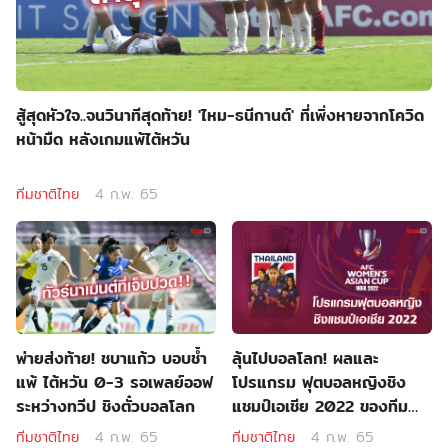
สู้สุดหัวใจ..จนวินาทีสุดท้าย! 'ไหม-ธนีกานต์' ที่เพิ่งหายจากโควิด
หน้ามืด​ หลังเกมแพ้ไต้หวัน
ทีมชาติไทย
4 ก.พ. 65
พ่ายส่งท้าย! ชบาแก้ว บอบช้ำ
ลุ้นไปบอลโลก! ผลและ
แพ้ ไต้หวัน 0-3 รอเพลย์ออฟ
โปรแกรม ฟุตบอลหญิงชิง
ระหว่างทวีป ชิงตั๋วบอลโลก
แชมป์เอเชีย 2022 ของทีม
ชาติไทย
ทีมชาติไทย
4 ก.พ. 65
ทีมชาติไทย
4 ก.พ. 65