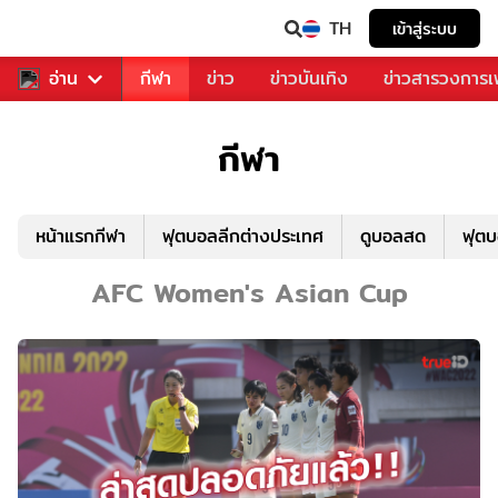
TH
เข้าสู่ระบบ
สำหรับคุณ
อ่าน
กีฬา
ข่าว
ข่าวบันเทิง
ข่าวสารวงการ
กีฬา
หน้าแรกกีฬา
ฟุตบอลลีกต่างประเทศ
ดูบอลสด
ฟุต
AFC Women's Asian Cup