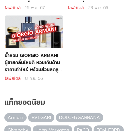
ไลฟ์สไตล์
15 พ.ค. 67
ไลฟ์สไตล์
23 พ.ย. 66
น้ำหอม GIORGIO ARMANI
ผู้ชายกลิ่นไหนดี หอมเกินต้าน
ราคาเท่าไหร่ พร้อมส่วนลดลูก
ค้าทรู
ไลฟ์สไตล์
8 ก.ย. 66
แท็กยอดนิยม
Armani
BVLGARI
DOLCE&GABBANA
Givenchy
John Varvatos
PACO
TOM FORD