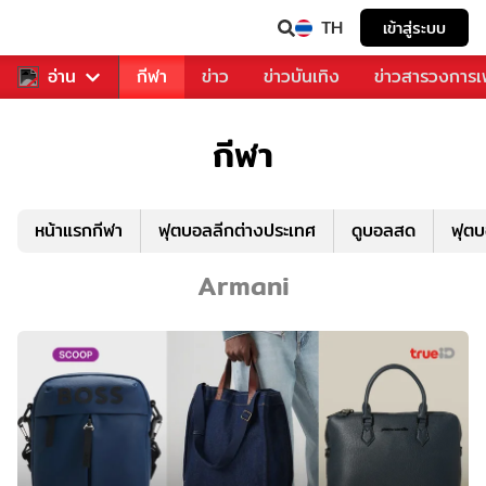
TH
เข้าสู่ระบบ
สำหรับคุณ
อ่าน
กีฬา
ข่าว
ข่าวบันเทิง
ข่าวสารวงการ
กีฬา
หน้าแรกกีฬา
ฟุตบอลลีกต่างประเทศ
ดูบอลสด
ฟุต
Armani