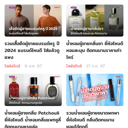
รวมเสื้อยืดผู้ชายแบรนด์หรู ปี
น้ำหอมผู้ชายกลิ่นชา ยี่ห้อไหนดี
2024 แบรนด์ไหนดี ใส่แล้วดู
หอมละมุน ติดทนนานราคาเท่า
แพง
ไหร่
ไลฟ์สไตล์
9 ต.ค. 67
ไลฟ์สไตล์
17 ก.ค. 67
น้ำหอมผู้ชายกลิ่น Patchouli
รวมน้ำหอมผู้ชายขนาดพกพา
ยี่ห้อไหนดี น้ำหอมกลิ่นแพทชูลี่
ยี่ห้อไหนดี กลิ่นติดทนนาน
ติดทนนานหรูหล่อ
หอมได้ทุกที่