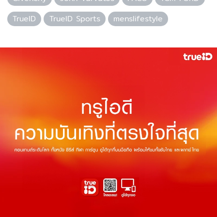
TrueID
TrueID Sports
menslifestyle