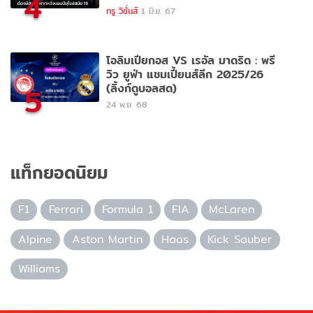
4
ทรู วิชั่นส์
1 มิ.ย. 67
โอลิมเปียกอส VS เรอัล มาดริด : พรี
วิว ยูฟ่า แชมเปี้ยนส์ลีก 2025/26
(ลิ้งก์ดูบอลสด)
5
24 พ.ย. 68
แท็กยอดนิยม
F1
Ferrari
Formula 1
FIA
McLaren
Alpine
Aston Martin
Haas
Kick Sauber
Williams