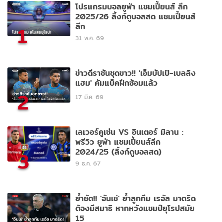
โปรแกรมบอลยูฟ่า แชมเปี้ยนส์ ลีก
2025/26 ลิ้งก์ดูบอลสด แชมเปี้ยนส์
ลีก
1
31 พ.ค. 69
ข่าวดีราชันชุดขาว!! 'เอ็มบัปเป้-เบลลิง
แฮม' คัมแบ็คฝึกซ้อมแล้ว
2
17 มี.ค. 69
เลเวอร์คูเซ่น VS อินเตอร์ มิลาน :
พรีวิว ยูฟ่า แชมเปี้ยนส์ลีก
2024/25 (ลิ้งก์ดูบอลสด)
3
9 ธ.ค. 67
ย้ำชัด!! 'อันเช่' ย้ำลูกทีม เรอัล มาดริด
ต้องมีสมาธิ หากหวังแชมป์ยุโรปสมัย
15