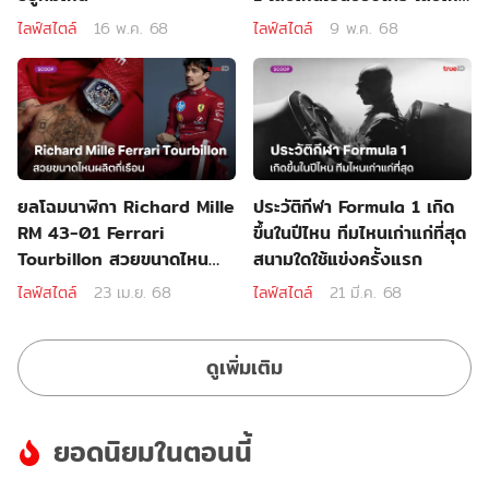
ถูกยกเลิก
ไลฟ์สไตล์
16 พ.ค. 68
ไลฟ์สไตล์
9 พ.ค. 68
ยลโฉมนาฬิกา Richard Mille
ประวัติกีฬา Formula 1 เกิด
RM 43-01 Ferrari
ขึ้นในปีไหน ทีมไหนเก่าแก่ที่สุด
Tourbillon สวยขนาดไหน
สนามใดใช้แข่งครั้งแรก
ผลิตกี่เรือน
ไลฟ์สไตล์
23 เม.ย. 68
ไลฟ์สไตล์
21 มี.ค. 68
ดูเพิ่มเติม
ยอดนิยมในตอนนี้