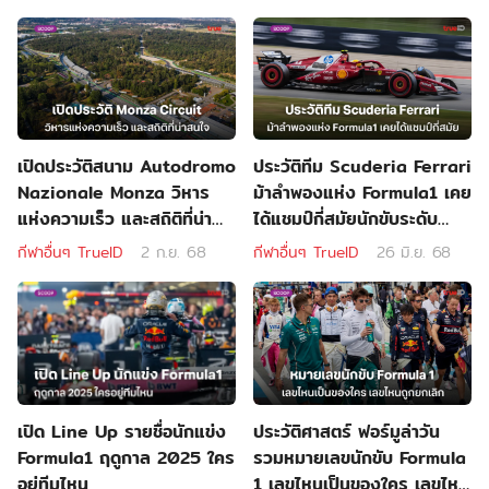
เปิดประวัติสนาม Autodromo
ประวัติทีม Scuderia Ferrari
Nazionale Monza วิหาร
ม้าลำพองแห่ง Formula1 เคย
แห่งความเร็ว และสถิติที่น่า
ได้แชมป์กี่สมัยนักขับระดับ
สนใจ
ตำนานมีใครบ้าง
กีฬาอื่นๆ TrueID
2 ก.ย. 68
กีฬาอื่นๆ TrueID
26 มิ.ย. 68
เปิด Line Up รายชื่อนักแข่ง
ประวัติศาสตร์ ฟอร์มูล่าวัน
Formula1 ฤดูกาล 2025 ใคร
รวมหมายเลขนักขับ Formula
อยู่ทีมไหน
1 เลขไหนเป็นของใคร เลขไหน