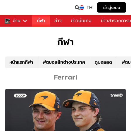
TH
เข้าสู่ระบบ
สำหรับคุณ
อ่าน
กีฬา
ข่าว
ข่าวบันเทิง
ข่าวสารวงการ
กีฬา
หน้าแรกกีฬา
ฟุตบอลลีกต่างประเทศ
ดูบอลสด
ฟุต
Ferrari