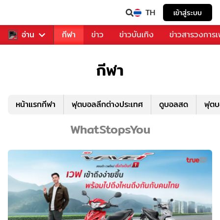
TH
เข้าสู่ระบบ
สำหรับคุณ
อ่าน
กีฬา
ข่าว
ข่าวบันเทิง
ข่าวสารวงการ
กีฬา
หน้าแรกกีฬา
ฟุตบอลลีกต่างประเทศ
ดูบอลสด
ฟุต
WhatStopsYou