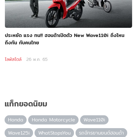
ประหยัด แรง ทน!! ฮอนด้าเปิดตัว New Wave110i ถึงไหน
ถึงกัน กับคนไทย
ไลฟ์สไตล์
26 พ.ค. 65
แท็กยอดนิยม
Honda
Honda Motorcycle
Wave110i
Wave125i
WhatStopsYou
รถจักรยานยนต์ฮอนด้า