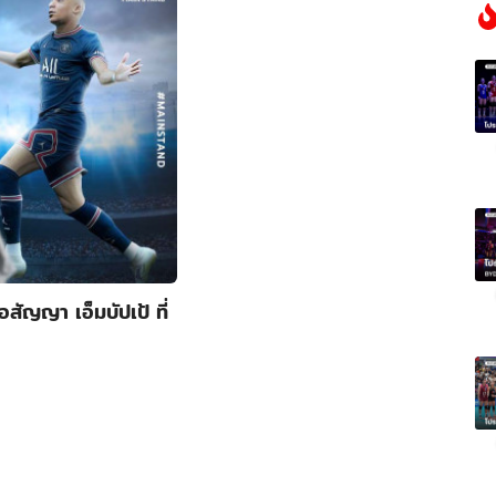
อสัญญา เอ็มบัปเป้ ที่