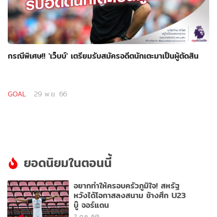
กรณีพิเศษ!! 'เว็บบ์' เตรียมรับสมัครอดีตนักเตะมาเป็นผู้ตัดสิน
GOAL
29 พ.ย. 66
ยอดนิยมในตอนนี้
อยากทำให้ครอบครัวภูมิใจ! สหรัฐ
หวังได้โอกาสลงสนาม ช้างศึก U23
บู๊ จอร์แดน
7 ต.ค. 60