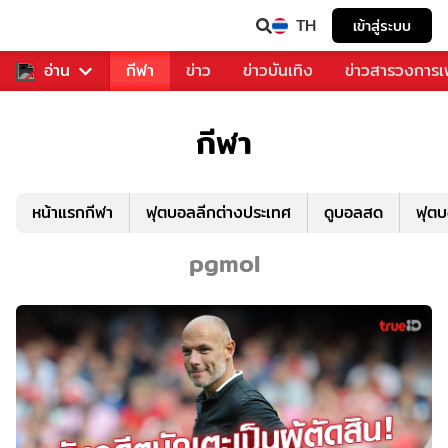
TH
เข้าสู่ระบบ
สำหรับคุณ
อ่าน
กีฬา
ข่าว
ข่าวบันเทิง
ข่าวสารวงการ
กีฬา
หน้าแรกกีฬา
ฟุตบอลลีกต่างประเทศ
ดูบอลสด
ฟุต
pgmol