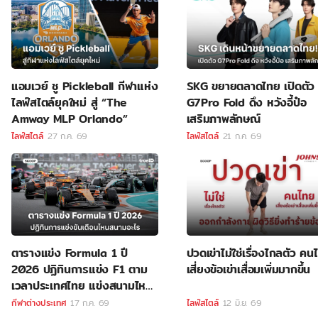
แอมเวย์ ชู Pickleball กีฬาแห่ง
SKG ขยายตลาดไทย เปิดตัว
ไลฟ์สไตล์ยุคใหม่ สู่ “The
G7Pro Fold ดึง หวังอี้ป๋อ
Amway MLP Orlando”
เสริมภาพลักษณ์
ไลฟ์สไตล์
27 ก.ค. 69
ไลฟ์สไตล์
21 ก.ค. 69
ตารางแข่ง Formula 1 ปี
ปวดเข่าไม่ใช่เรื่องไกลตัว คน
2026 ปฏิทินการแข่ง F1 ตาม
เสี่ยงข้อเข่าเสื่อมเพิ่มมากขึ้น
เวลาประเทศไทย แข่งสนามไหน
ลิงค์ดูสด F1
กีฬาต่างประเทศ
17 ก.ค. 69
ไลฟ์สไตล์
12 มิ.ย. 69