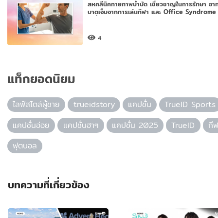
สหคลีนิคกายภาพบำบัด เชี่ยวชาญในการรักษา อา
บาดเจ็บจากการเล่นกีฬา และ Office Syndrome 
เคลื่อนควา
4
แท็กยอดนิยม
ไลฟ์สไตล์ผู้ชาย
trueidstory
แคปชั่น
TrueID Sports
แคปชั่นอ่อย
แคปชั่นฮาๆ
แคปชั่น 2025
TrueID
กี
ฟุตบอล
บทความที่เกี่ยวข้อง