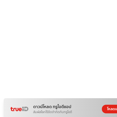
ดาวน์โหลด ทรูไอดีแอป
โหลดเ
สัมผัสโลกไร้ขีดจำกัดกับทรูไอดี