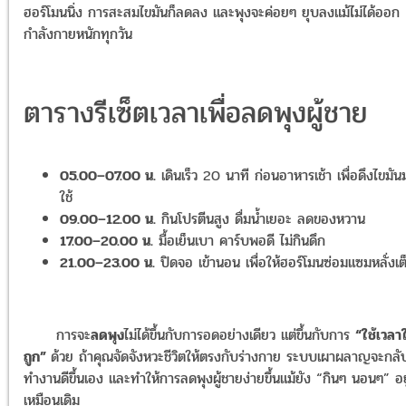
ฮอร์โมนนิ่ง การสะสมไขมันก็ลดลง และพุงจะค่อยๆ ยุบลงแม้ไม่ได้ออก
กำลังกายหนักทุกวัน
ตารางรีเซ็ตเวลาเพื่อลดพุงผู้ชาย
05.00–07.00 น.
เดินเร็ว 20 นาที ก่อนอาหารเช้า เพื่อดึงไขมัน
ใช้
09.00–12.00 น.
กินโปรตีนสูง ดื่มน้ำเยอะ ลดของหวาน
17.00–20.00 น.
มื้อเย็นเบา คาร์บพอดี ไม่กินดึก
21.00–23.00 น.
ปิดจอ เข้านอน เพื่อให้ฮอร์โมนซ่อมแซมหลั่งเต็
การจะ
ลดพุง
ไม่ได้ขึ้นกับการอดอย่างเดียว แต่ขึ้นกับการ
“ใช้เวลาใ
ถูก”
ด้วย ถ้าคุณจัดจังหวะชีวิตให้ตรงกับร่างกาย ระบบเผาผลาญจะกลั
ทำงานดีขึ้นเอง และทำให้การลดพุงผู้ชายง่ายขึ้นแม้ยัง “กินๆ นอนๆ” อยู
เหมือนเดิม