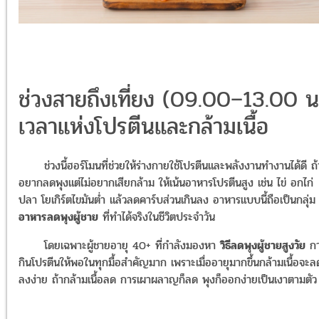
ช่วงสายถึงเที่ยง (09.00–13.00 น
เวลาแห่งโปรตีนและกล้ามเนื้อ
ช่วงนี้ฮอร์โมนที่ช่วยให้ร่างกายใช้โปรตีนและพลังงานทำงานได้ดี ถ้
อยากลดพุงแต่ไม่อยากเสียกล้าม ให้เน้นอาหารโปรตีนสูง เช่น ไข่ อกไก่
ปลา โยเกิร์ตไขมันต่ำ แล้วลดคาร์บส่วนเกินลง อาหารแบบนี้ถือเป็นกลุ่ม
อาหารลดพุงผู้ชาย
ที่ทำได้จริงในชีวิตประจำวัน
โดยเฉพาะผู้ชายอายุ 40+ ที่กำลังมองหา
วิธีลดพุงผู้ชายสูงวัย
ก
กินโปรตีนให้พอในทุกมื้อสำคัญมาก เพราะเมื่ออายุมากขึ้นกล้ามเนื้อจะล
ลงง่าย ถ้ากล้ามเนื้อลด การเผาผลาญก็ลด พุงก็ออกง่ายเป็นเงาตามตัว