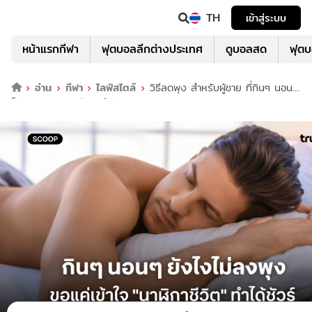
TH
เข้าสู่ระบบ
หน้าแรกกีฬา
ฟุตบอลลีกต่างประเทศ
ดูบอลสด
ฟุต
อ่าน
กีฬา
ไลฟ์สไตล์
วิธีลดพุง สำหรับผู้ชาย ที่กินๆ นอนๆ
ก็ยังผอมได้ แม้ไม่ออกกำลังกายเยอะ