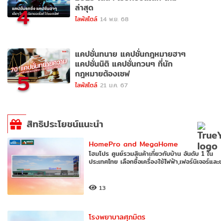
ล่าสุด
4
ไลฟ์สไตล์
14 พ.ย. 68
แคปชั่นทนาย แคปชั่นกฎหมายฮาๆ
แคปชั่นนิติ แคปชั่นกวนๆ ที่นัก
กฎหมายต้องเซฟ
5
ไลฟ์สไตล์
21 ม.ค. 67
สิทธิประโยชน์แนะนำ
HomePro and MegaHome
โฮมโปร ศูนย์รวมสินค้าเกี่ยวกับบ้าน อันดับ 1 ใน
ประเทศไทย เลือกซื้อเครื่องใช้ไฟฟ้า,เฟอร์นิเจอร์แล
13
โรงพยาบาลศุภมิตร