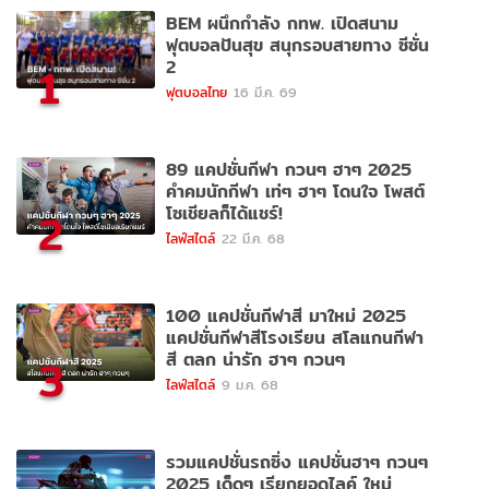
BEM ผนึกกำลัง กทพ. เปิดสนาม
ฟุตบอลปันสุข สนุกรอบสายทาง ซีซั่น
2
1
ฟุตบอลไทย
16 มี.ค. 69
89 แคปชั่นกีฬา กวนๆ ฮาๆ 2025
คำคมนักกีฬา เท่ๆ ฮาๆ โดนใจ โพสต์
โซเชียลก็ได้แชร์!
2
ไลฟ์สไตล์
22 มี.ค. 68
100 แคปชั่นกีฬาสี มาใหม่ 2025
แคปชั่นกีฬาสีโรงเรียน สโลแกนกีฬา
สี ตลก น่ารัก ฮาๆ กวนๆ
3
ไลฟ์สไตล์
9 ม.ค. 68
รวมแคปชั่นรถซิ่ง แคปชั่นฮาๆ กวนๆ
2025 เด็ดๆ เรียกยอดไลค์ ใหม่