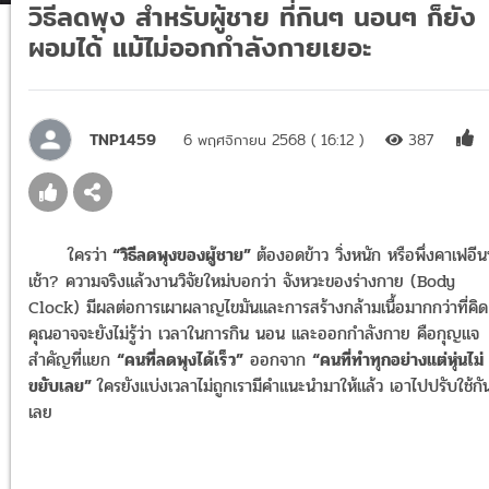
วิธีลดพุง สำหรับผู้ชาย ที่กินๆ นอนๆ ก็ยัง
ผอมได้ แม้ไม่ออกกำลังกายเยอะ
TNP1459
6 พฤศจิกายน 2568 ( 16:12 )
387
ใครว่า
“วิธีลดพุงของผู้ชาย”
ต้องอดข้าว วิ่งหนัก หรือพึ่งคาเฟอีน
เช้า? ความจริงแล้วงานวิจัยใหม่บอกว่า จังหวะของร่างกาย (Body
Clock) มีผลต่อการเผาผลาญไขมันและการสร้างกล้ามเนื้อมากกว่าที่คิด
คุณอาจจะยังไม่รู้ว่า เวลาในการกิน นอน และออกกำลังกาย คือกุญแจ
สำคัญที่แยก
“คนที่ลดพุงได้เร็ว”
ออกจาก
“คนที่ทำทุกอย่างแต่หุ่นไม่
ขยับเลย”
ใครยังแบ่งเวลาไม่ถูกเรามีคำแนะนำมาให้แล้ว เอาไปปรับใช้กัน
เลย