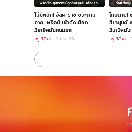
ไม่มีพลิก! อัลคาราซ ชนะตาม
โกงตาย! ซ
คาด, ฟริตซ์ เข้าตัดเชือก
ซีเกมุนด์
วิมเบิลดันหนแรก
วิมเบิลดัน
ทรู วิชั่นส์
9 ก.ค. 68
ทรู วิชั่นส์