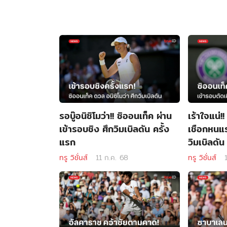
รอบู๊อนิซิโมว่า!! ซิออนเท็ค ผ่าน
เร้าใจแน่!
เข้ารอบชิง ศึกวิมเบิลดัน ครั้ง
เชือกหนแร
แรก
วิมเบิลดัน
ทรู วิชั่นส์
11 ก.ค. 68
ทรู วิชั่นส์