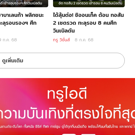
าบาเลนก้า พลิกชนะ
ได้ลุ้นต่อ! ซิออนเท็ค ต้อน ทอสัน
 ทะลุรอบรองฯ ศึก
2 เซตรวด ทะลุรอบ 8 คนศึก
วิมเบิลดัน
9 ก.ค. 68
ทรู วิชั่นส์
8 ก.ค. 68
ดูเพิ่มเติม