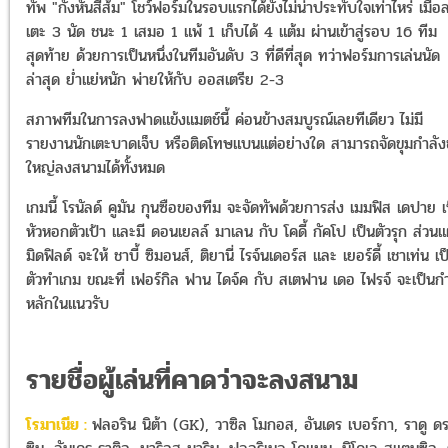
ทัพ "กังหันสีส้ม" โชว์ฟอร์มในรอบแรกได้ยังไม่น่าประทับใจเท่าไหร่ เมื่อ
เตะ 3 นัด ชนะ 1 เสมอ 1 แพ้ 1 เก็บได้ 4 แต้ม ผ่านเข้าสู่รอบ 16 ทีม
สุดท้าย ด้วยการเป็นหนึ่งในทีมอันดับ 3 ที่ดีที่สุด ทว่าฟอร์มการเล่นนัด
ล่าสุด ย่ำแย่หนัก พ่ายให้กับ ออสเตรีย 2-3
สภาพทีมในการลงฟาดแข้งแมตช์นี้ ค่อนข้างสมบูรณ์เลยทีเดียว ไม่มี
รายงานนักเตะบาดเจ็บ หรือติดโทษแบนแต่อย่างใด สามารถจัดขุมกำลัง
ใหญ่ลงสนามได้ทั้งหมด
เกมนี้ โรนัลด์ คูมัน กุนซือของทีม จะจัดทัพด้วยการส่ง เมมฟิส เดปาย เ
หัวหอกตัวเป้า และมี ดอนเยลล์ มาเลน กับ โคดี้ กัคโป เป็นตัวรุก ส่วน
มิดฟิลด์ จะให้ ชาบี้ ซิมอนส์, ติยานี่ ไรจ์นเดอร์ส และ เยอร์ดี้ เชาเท่น เป
ตัวทำเกม ขณะที่ เฟอร์กิล ฟาน ไดจ์ค กับ สเตฟาน เดอ ไฟรจ์ จะเป็นก
หลักในแนวรับ
รายชื่อผู้เล่นที่คาดว่าจะลงสนาม
โรมาเนีย :
ฟลอริน นิต้า (GK), วาซิล โมกอส, อันเดร เบอร์กา, ราดู ดร