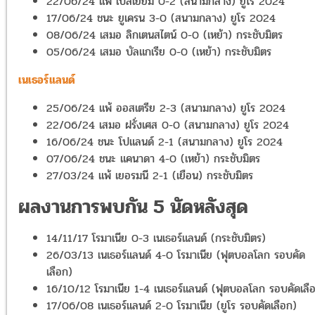
22/06/24 แพ้ เบลเยียม 0-2 (สนามกลาง) ยูโร 2024
17/06/24 ชนะ ยูเครน 3-0 (สนามกลาง) ยูโร 2024
08/06/24 เสมอ ลิกเตนสไตน์ 0-0 (เหย้า) กระชับมิตร
05/06/24 เสมอ บัลแกเรีย 0-0 (เหย้า) กระชับมิตร
เนเธอร์แลนด์
25/06/24 แพ้ ออสเตรีย 2-3 (สนามกลาง) ยูโร 2024
22/06/24 เสมอ ฝรั่งเศส 0-0 (สนามกลาง) ยูโร 2024
16/06/24 ชนะ โปแลนด์ 2-1 (สนามกลาง) ยูโร 2024
07/06/24 ชนะ แคนาดา 4-0 (เหย้า) กระชับมิตร
27/03/24 แพ้ เยอรมนี 2-1 (เยือน) กระชับมิตร
ผลงานการพบกัน 5 นัดหลังสุด
14/11/17 โรมาเนีย 0-3 เนเธอร์แลนด์ (กระชับมิตร)
26/03/13 เนเธอร์แลนด์ 4-0 โรมาเนีย (ฟุตบอลโลก รอบคัด
เลือก)
16/10/12 โรมาเนีย 1-4 เนเธอร์แลนด์ (ฟุตบอลโลก รอบคัดเลื
17/06/08 เนเธอร์แลนด์ 2-0 โรมาเนีย (ยูโร รอบคัดเลือก)