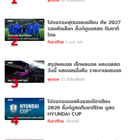
ฟุตซอล
12 ชั่วโมงที่แล้ว
โปรแกรมฟุตบอลเอเชียน คัพ 2027
รอบคัดเลือก ลิ้งก์ดูบอลสด ทีมชาติ
ไทย
2
ทีมชาติไทย
1 เม.ย. 69
สรุปผลบอล เช็กผลบอล ผลบอลสด
วันนี้ ผลบอลเมื่อคืน รายงานผลบอล
3
ฟุตซอล
15 ชั่วโมงที่แล้ว
โปรแกรมบอลชิงแชมป์อาเซียน
2026 ลิ้งก์ดูสดทีมชาติไทย ดูสด
HYUNDAI CUP
4
ทีมชาติไทย
เมื่อวานนี้