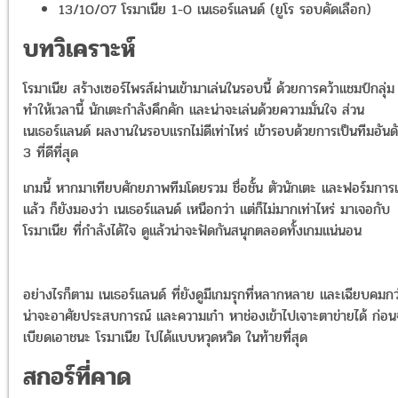
13/10/07 โรมาเนีย 1-0 เนเธอร์แลนด์ (ยูโร รอบคัดเลือก)
บทวิเคราะห์
โรมาเนีย สร้างเซอร์ไพรส์ผ่านเข้ามาเล่นในรอบนี้ ด้วยการคว้าแชมป์กลุ่ม
ทำให้เวลานี้ นักเตะกำลังคึกคัก และน่าจะเล่นด้วยความมั่นใจ ส่วน
เนเธอร์แลนด์ ผลงานในรอบแรกไม่ดีเท่าไหร่ เข้ารอบด้วยการเป็นทีมอันด
3 ที่ดีที่สุด
เกมนี้ หากมาเทียบศักยภาพทีมโดยรวม ชื่อชั้น ตัวนักเตะ และฟอร์มการเ
แล้ว ก็ยังมองว่า เนเธอร์แลนด์ เหนือกว่า แต่ก็ไม่มากเท่าไหร่ มาเจอกับ
โรมาเนีย ที่กำลังได้ใจ ดูแล้วน่าจะฟัดกันสนุกตลอดทั้งเกมแน่นอน
อย่างไรก็ตาม เนเธอร์แลนด์ ที่ยังดูมีเกมรุกที่หลากหลาย และเฉียบคมกว
น่าจะอาศัยประสบการณ์ และความเก๋า หาช่องเข้าไปเจาะตาข่ายได้ ก่อน
เบียดเอาชนะ โรมาเนีย ไปได้แบบหวุดหวิด ในท้ายที่สุด
สกอร์ที่คาด