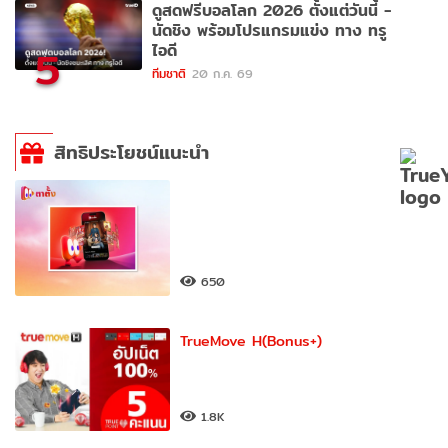
ดูสดฟรีบอลโลก 2026 ตั้งแต่วันนี้ -
นัดชิง พร้อมโปรแกรมแข่ง ทาง ทรู
ไอดี
5
ทีมชาติ
20 ก.ค. 69
สิทธิประโยชน์แนะนำ
650
TrueMove H(Bonus+)
1.8K