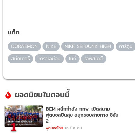
แท็ก
DORAEMON
NIKE
NIKE SB DUNK HIGH
การ์ตูน
สนีกเกอร์
โดราเอม่อน
ไนกี้
ไลฟ์สไตส์
ยอดนิยมในตอนนี้
BEM ผนึกกำลัง กทพ. เปิดสนาม
ฟุตบอลปันสุข สนุกรอบสายทาง ซีซั่น
2
1
ฟุตบอลไทย
16 มี.ค. 69