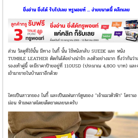
ยิ่งอ่าน ยิ่งได้ รับไปเลย ทรูพอยท์ ... ง่ายขนาดนี้ คลิกเลย
ส่วน วัสดุที่ใช้นั้น มีทาง ไนกี้ นั้น ใช้หนังกลับ SUEDE และ หนัง
TUMBLE LEATHER ตัดกันได้อย่างน่ารัก ลงตัวอย่างมาก ซึ่งว่ากันว่าเ
รองเท้าคู่นี้ จะมีราคาป้ายอยู่ที่ 110USD (ประมาณ 4,800 บาท) และ
เข้ามาขายในบ้านเราอีกด้วย
ใครเป็นสาวกของ ไนกี้ และเป็นแฟนการ์ตูนของ "เจ้าแมวตัวฟ้า" โดราเอ
ม่อน ห้ามพลาดโดยเด็ดขาดเลยนะครับ