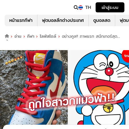
TH
เข้าสู่ระบบ
หน้าแรกกีฬา
ฟุตบอลลีกต่างประเทศ
ดูบอลสด
ฟุต
อ่าน
กีฬา
ไลฟ์สไตล์
อย่างคูล!! ภาพแรก สนีกเกอร์สุด
เฟี้ยว NIKE SB DUNK HIGH "DORAEMON"