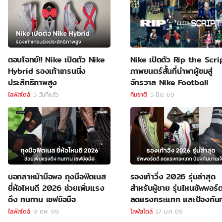
ตอบโจทย์!! Nike เปิดตัว Nike
Nike เปิดตัว Rip the Scri
Hybrid รองเท้าเทรนนิ่ง
ภาพยนตร์สั้นที่นำพาผู้ชมสู่
ประสิทธิภาพสูง
จักรวาล Nike Football
ไลฟ์สไตล์
5 วันที่แล้ว
ทีมชาติ
5 มิ.ย. 69
บอกลาหน้ามือพอ ถุงมือฟิตเนส
รองเท้าวิ่ง 2026 รุ่นล่าสุด
ยี่ห้อไหนดี 2026 ช่วยเพิ่มแรง
สำหรับผู้ชาย รุ่นไหนซัพพอร์ต
ดึง ทนทาน เซฟข้อมือ
ลดแรงกระแทก และป้องกัน
บาดเจ็บ
ไลฟ์สไตล์
9 ก.พ. 69
ไลฟ์สไตล์
17 ม.ค. 69