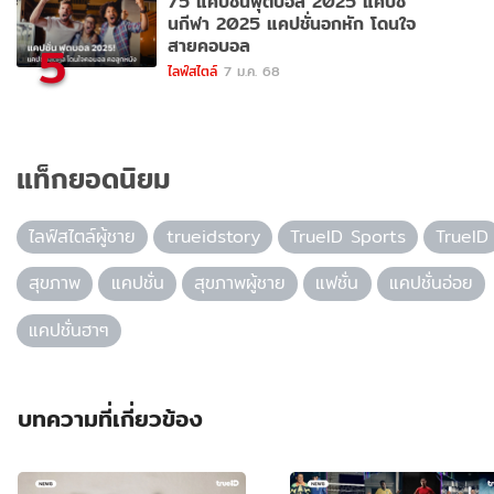
75 แคปชั่นฟุตบอล 2025 แคปชั่
นกีฬา 2025 แคปชั่นอกหัก โดนใจ
สายคอบอล
5
ไลฟ์สไตล์
7 ม.ค. 68
แท็กยอดนิยม
ไลฟ์สไตล์ผู้ชาย
trueidstory
TrueID Sports
TrueID
สุขภาพ
แคปชั่น
สุขภาพผู้ชาย
แฟชั่น
แคปชั่นอ่อย
แคปชั่นฮาๆ
บทความที่เกี่ยวข้อง