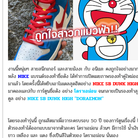
งานนี้หนุ่มๆ สายสนีกเกอร์ และสายมังงะ กับ อนิเมะ คงถูกใจอย่างมา
หลัง
NIKE
แบรนด์รองเท้าชื่อดัง ได้ทำการเปิดเผยภาพรองเท้าคู่ใหม่อ
มาแล้ว โดยครั้งนี้ได้หยิบเอาโมเดลสุดฮิตอย่าง
NIKE SB DUNK HIG
มาคอลแลปกับ การ์ตูนชื่อดัง อย่าง
โดราเอม่อน
จนกลายเป็นรองเท้าส
คูล อย่าง
NIKE SB DUNK HIGH "DORAEMON"
โดยรองเท้ารุ่นนี้ ถูกผลิตมาเพื่อวาระครบรอบ 50 ปี ของการ์ตูนเรื่องนี้ ซ
ตัวรองเท้าได้ออกแบบมาจากตัวละคร โดราเอม่อน ล้วนๆ มีการใช้ น้ำเงิ
ขาว เหลือง และ แดง ซึ่งเป็นสีในตัวของ โดราเอม่อน นั่นเอง