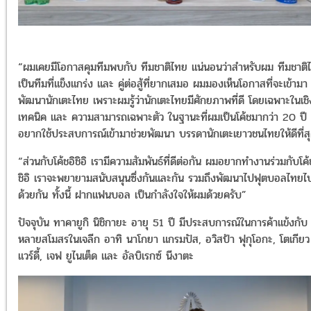
“ผมเคยมีโอกาสคุมทีมพบกับ ทีมชาติไทย แน่นอนว่าสำหรับผม ทีมชาติ
เป็นทีมที่แข็งแกร่ง และ คู่ต่อสู้ที่ยากเสมอ ผมมองเห็นโอกาสที่จะเข้ามา
พัฒนานักเตะไทย เพราะผมรู้ว่านักเตะไทยมีศักยภาพที่ดี โดยเฉพาะในเชิ
เทคนิค และ ความสามารถเฉพาะตัว ในฐานะที่ผมเป็นโค้ชมากว่า 20 ปี
อยากใช้ประสบการณ์เข้ามาช่วยพัฒนา บรรดานักเตะเยาวชนไทยให้ดีที่ส
“ส่วนกับโค้ชอิชิอิ เรามีความสัมพันธ์ที่ดีต่อกัน ผมอยากทำงานร่วมกับโค้
ชิอิ เราจะพยายามสนับสนุนซึ่งกันและกัน รวมถึงพัฒนาไปฟุตบอลไทยไ
ด้วยกัน ทั้งนี้ ฝากแฟนบอล เป็นกำลังใจให้ผมด้วยครับ”
ปัจจุบัน ทาคายูกิ นิชิกายะ อายุ 51 ปี มีประสบการณ์ในการค้าแข้งกับ
หลายสโมสรในเจลีก อาทิ นาโกยา แกรมปัส, อวิสป้า ฟุกุโอกะ, โตเกียว
แวร์ดี้, เจฟ ยูไนเต็ด และ อัลบิเรกซ์ นีงาตะ