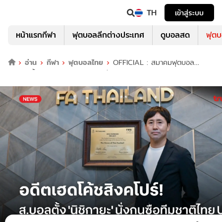
TH
เข้าสู่ระบบ
หน้าแรกกีฬา
ฟุตบอลลีกต่างประเทศ
ดูบอลสด
ฟุต
อ่าน
กีฬา
ฟุตบอลไทย
OFFICIAL : สมาคมฟุตบอล
ประกาศตั้ง ทาคายูกิ นิชิกายะ คุมทีมชาติไทย U23