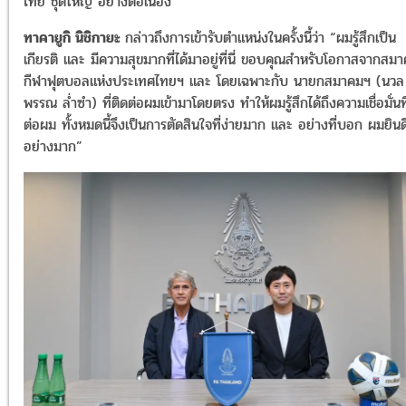
ไทย ชุดใหญ่ อย่างต่อเนื่อง
ทาคายูกิ นิชิกายะ
กล่าวถึงการเข้ารับตำแหน่งในครั้งนี้ว่า “ผมรู้สึกเป็น
เกียรติ และ มีความสุขมากที่ได้มาอยู่ที่นี่ ขอบคุณสำหรับโอกาสจากสม
กีฬาฟุตบอลแห่งประเทศไทยฯ และ โดยเฉพาะกับ นายกสมาคมฯ (นวล
พรรณ ล่ำซำ) ที่ติดต่อผมเข้ามาโดยตรง ทำให้ผมรู้สึกได้ถึงความเชื่อมั่นที
ต่อผม ทั้งหมดนี้จึงเป็นการตัดสินใจที่ง่ายมาก และ อย่างที่บอก ผมยินด
อย่างมาก”