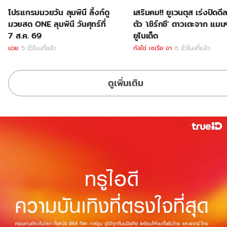
โปรแกรมมวยวัน ลุมพินี ลิ้งก์ดู
เสริมคม!! ยูเวนตุส เร่งปิดดี
มวยสด ONE ลุมพินี วันศุกร์ที่
ตัว 'เซิร์กซี' ดาวเตะจาก แมน
7 ส.ค. 69
ยูไนเต็ด
มวย
5 ชั่วโมงที่แล้ว
กัลโช่ เซเรีย อา
6 ชั่วโมงที่แล้ว
ดูเพิ่มเติม