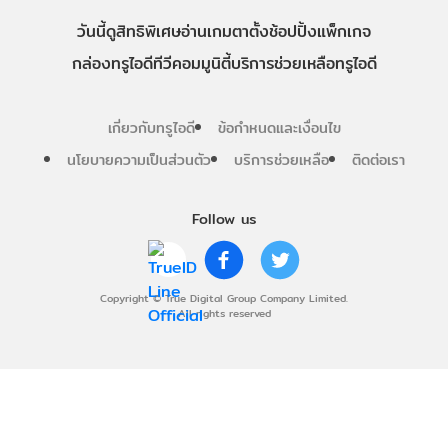
วันนี้
ดู
สิทธิพิเศษ
อ่าน
เกม
ตาตั้ง
ช้อปปิ้ง
แพ็กเกจ
กล่องทรูไอดีทีวี
คอมมูนิตี้
บริการช่วยเหลือทรูไอดี
เกี่ยวกับทรูไอดี
ข้อกำหนดและเงื่อนไข
นโยบายความเป็นส่วนตัว
บริการช่วยเหลือ
ติดต่อเรา
Follow us
Copyright © True Digital Group Company Limited.
All rights reserved