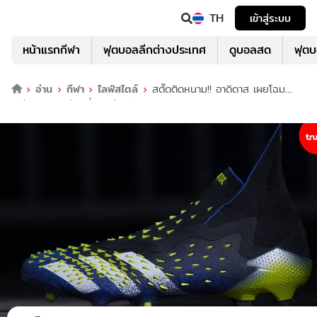
TH
เข้าสู่ระบบ
หน้าแรกกีฬา
ฟุตบอลลีกต่างประเทศ
ดูบอลสด
ฟุต
อ่าน
กีฬา
ไลฟ์สไตล์
สตั๊ดติดหนาม!! อาดิดาส เผยโฉม
'พรีเดเตอร์ ฟรีก' ที่สุดแห่งพลังควบคุมลูกบอล 360 องศา