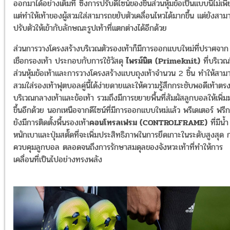
ออกมาได้อย่างเต็มที่ ซึ่งการปรับดีไซน์ของชิ้นส่วนหุ้มข้อเป็นแบบนี้ไม่เพ
แต่ทำให้เท้าของผู้สวมใส่สามารถขยับตัวเคลื่อนไหวได้มากขึ้น แต่ยังสาม
ปรับตัวให้เข้ากับลักษณะรูปเท้าที่แตกต่างได้อีกด้วย
ส่วนการวางโครงสร้างบริเวณตัวรองเท้าก็มีการออกแบบใหม่ที่ปราศจาก
เชือกรองเท้า ประกอบกับการใช้วัสดุ
ไพรม์นิต (Primeknit)
ที่บริเวณช
ส่วนหุ้มข้อเท้าและการวางโครงสร้างแบบถุงเท้าจำนวน 2 ชิ้น ทำให้สาม
สวมใส่รองเท้าฟุตบอลคู่นี้ได้ง่ายดายและให้ความรู้สึกกระชับพอดีเท้าตร
บริเวณกลางเท้าและข้อเท้า รวมถึงมีการขยายพื้นที่สัมผัสลูกบอลให้เพิ่
ขึ้นอีกด้วย นอกเหนือจากดีไซน์ที่มีการออกแบบใหม่แล้ว พรีเดเตอร์ ฟรีก
ยังมีการติดตั้งพื้นรองเท้า
คอนโทรลเฟรม (CONTROLFRAME)
ที่มีน้ำ
หนักเบาและปุ่มสตั๊ดที่จะเพิ่มประสิทธิภาพในการยึดเกาะในระดับสูงสุด 
ควบคุมลูกบอล ตลอดจนถึงการรักษาสมดุลของจังหวะเท้าที่ทำให้การ
เคลื่อนที่เป็นไปอย่างทรงพลัง