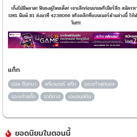
เก็งไม่มีพลาด! ฟันธงคู่ไหนเด็ด! เจาะลึกก่อนเกมพรีเมียร์ลีก สมัครท
SMS พิมพ์ R1 ส่งมาที่ 4238066 หรือคลิกที่แบนเนอร์ด้านล่างนี้ ใช้ฟ
วัน!!!!
แท็ก
ปอล ป็อกบา
พรีเดเตอร์ ฟรีก
รองเท้าฟุตบอล
รองเท้าสตั๊ด
อาดิดาส
เดมอนสกิน
ยอดนิยมในตอนนี้