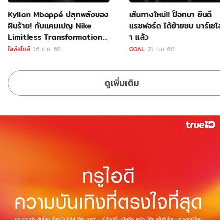
Kylian Mbappé ปลุกพลังของ
เส้นทางใหม่!! ป็อกบา ยินดี
ฝันร้าย! กับแคมเปญ Nike
แรชฟอร์ด ได้ย้ายซบ บาร์เซโ
Limitless Transformation
า แล้ว
PE รุ่นใหม่ล่าสุด
ไลฟ์สไตล์
16 ต.ค. 68
GOAL
21 ก.ค. 68
ดูเพิ่มเติม