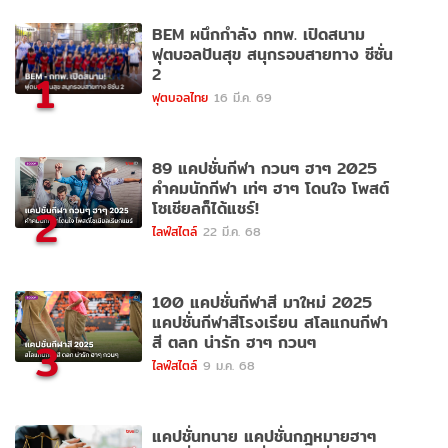
BEM ผนึกกำลัง กทพ. เปิดสนาม
ฟุตบอลปันสุข สนุกรอบสายทาง ซีซั่น
2
1
ฟุตบอลไทย
16 มี.ค. 69
89 แคปชั่นกีฬา กวนๆ ฮาๆ 2025
คำคมนักกีฬา เท่ๆ ฮาๆ โดนใจ โพสต์
โซเชียลก็ได้แชร์!
2
ไลฟ์สไตล์
22 มี.ค. 68
100 แคปชั่นกีฬาสี มาใหม่ 2025
แคปชั่นกีฬาสีโรงเรียน สโลแกนกีฬา
สี ตลก น่ารัก ฮาๆ กวนๆ
3
ไลฟ์สไตล์
9 ม.ค. 68
แคปชั่นทนาย แคปชั่นกฎหมายฮาๆ