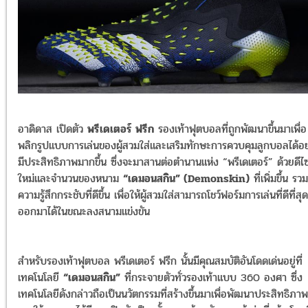
อาดิดาส
เปิดตัว
พรีเดเตอร์ ฟรีก
รองเท้าฟุตบอลที่ถูกพัฒนาขึ้นมาเพื่อ
พลิกรูปแบบการเล่นของผู้สวมใส่และเสริมทักษะการควบคุมลูกบอลได้อย
มีประสิทธิภาพมากขึ้น ซึ่งจะมาสานต่อตำนานแห่ง
“พรีเดเตอร์”
ด้วยดีไซ
ใหม่และจำนวนของหนาม
“เดมอนสกิน” (Demonskin)
ที่เพิ่มขึ้น รว
ความรู้สึกกระชับที่ดีขึ้น เพื่อให้ผู้สวมใส่สามารถโชว์ฟอร์มการเล่นที่ดีที่สุด
ออกมาได้ในขณะลงสนามแข่งขัน
สำหรับรองเท้าฟุตบอล พรีเดเตอร์ ฟรีก นั้นมีคุณสมบัติอันโดดเด่นอยู่ที่
เทคโนโลยี
“เดมอนสกิน”
ที่กระจายตัวทั่วรองเท้าแบบ 360 องศา ซึ่ง
เทคโนโลยีดังกล่าวถือเป็นนวัตกรรมที่สร้างขึ้นมาเพื่อพัฒนาประสิทธิภาพ