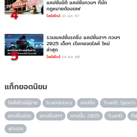
แคปชั่นนิติ แคปชั่นกวนๆ ที่นัก
กฎหมายต้องเซฟ
4
ไลฟ์สไตล์
21 ม.ค. 67
รวมแคปชั่นรถซิ่ง แคปชั่นฮาๆ กวนๆ
2025 เด็ดๆ เรียกยอดไลค์ ใหม่
ล่าสุด
5
ไลฟ์สไตล์
14 พ.ย. 68
แท็กยอดนิยม
ไลฟ์สไตล์ผู้ชาย
trueidstory
แคปชั่น
TrueID Sports
แคปชั่นอ่อย
แคปชั่นฮาๆ
แคปชั่น 2025
TrueID
กี
ฟุตบอล