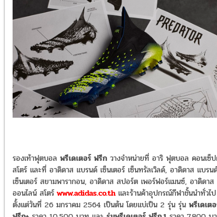
รองเท้าฟุตบอล
พรีเดเตอร์ ฟรีก
วางจำหน่ายที่
อาริ ฟุตบอล คอนเซ็ป
สโตร์
และที่
อาดิดาส แบรนด์ เซ็นเตอร์ เซ็นทรัลเวิลด์, อาดิดาส แบรนด
เซ็นเตอร์ สยามพารากอน, อาดิดาส สปอร์ต เพอร์ฟอร์แมนซ์, อาดิดาส
ออนไลน์ สโตร์
www.adidas.co.th
และร้านค้าอุปกรณ์กีฬาชั้นนำทั่วไป
ตั้งแต่วันที่
26 มกราคม 2564
เป็นต้น โดยแบ่เป็น 2 รุ่น รุ่น
พรีเดเตอ
ฟรีก+
ราคา 10,500 บาท และ
รุ่นพรีเดเตอร์ ฟรีก.1
ราคา 7,800 บ