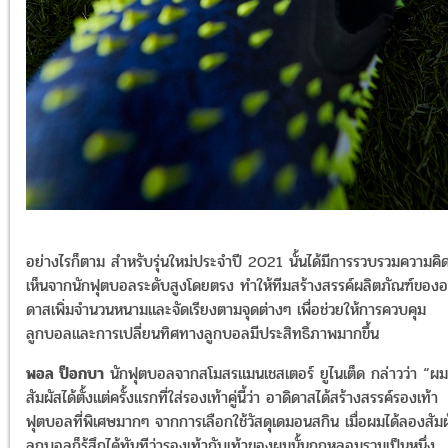
อย่างไรก็ตาม สำหรับรุ่นใหม่ประจำปี 2021 นั้นได้มีการรวบรวมความคิ
เห็นจากนักฟุตบอลระดับสูงโดยตรง ทำให้ทีมสร้างสรรค์ผลิตภัณฑ์ของอ
ดาสเพิ่มจำนวนหนามและจัดเรียงตามจุดต่างๆ เพื่อช่วยให้การควบคุม
ลูกบอลและการเปลี่ยนทิศทางลูกบอลมีประสิทธิภาพมากขึ้น
พอล ป็อกบา
นักฟุตบอลจากสโมสรแมนเชสเตอร์ ยูไนเต็ด
กล่าวว่า “ผม
สัมผัสได้ตั้งแต่ครั้งแรกที่ใส่รองเท้าคู่นี้ว่า อาดิดาสได้สร้างสรรค์รองเท้า
ฟุตบอลที่พิเศษมากๆ จากการเลือกใช้วัสดุเดมอนสกิน เมื่อผมได้ลองสัม
ลูกบอลก็รู้สึกได้ทันทีว่ารองเท้ากับเท้าของผมนั้นถูกหลอมรวมเป็นหนึ่ง