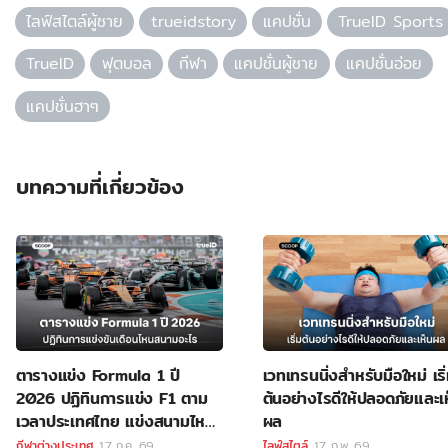
ไลฟ์สไตล์ผู้ชาย
trueidstory
แคปชั่น
TrueID Sports
TrueID
ฟุตบอล
กีฬา
แคปชั่นผู้ชาย
แคปชั่นอ่อย
แคปชั่นฮาๆ
บทความที่เกี่ยวข้อง
ตารางแข่ง Formula 1 ปี
เวทเทรนนิ่งสำหรับมือใหม่ เริ
2026 ปฏิทินการแข่ง F1 ตาม
ต้นอย่างไรดีให้ปลอดภัยและเ
เวลาประเทศไทย แข่งสนามไหน
ผล
ลิงค์ดูสด F1
กีฬาต่างประเทศ
17 ก.ค. 69
ไลฟ์สไตล์
17 ก.พ. 69