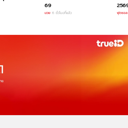
69
256
มวย
6 ชั่วโมงที่แล้ว
ฟุตซอล