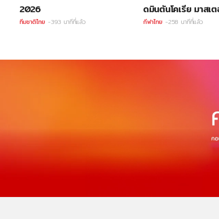
2026
ดมินตันโคเรีย มาสเต
ทีมชาติไทย
-393 นาทีที่แล้ว
กีฬาไทย
-258 นาทีที่แล้ว