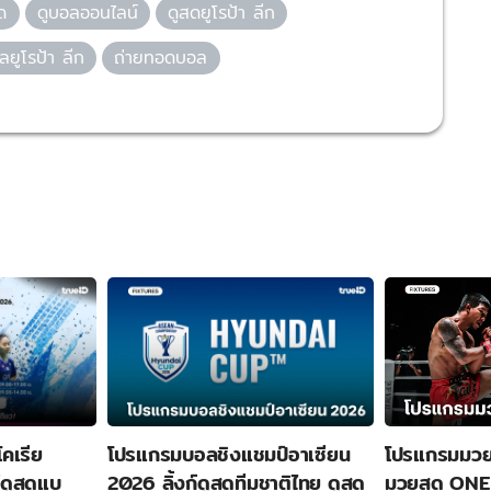
ด
ดูบอลออนไลน์
ดูสดยูโรป้า ลีก
ยูโรป้า ลีก
ถ่ายทอดบอล
คเรีย
โปรแกรมบอลชิงแชมป์อาเซียน
โปรแกรมมวยวัน
์ดูสดแบ
2026 ลิ้งก์ดูสดทีมชาติไทย ดูสด
มวยสด ONE ลุ