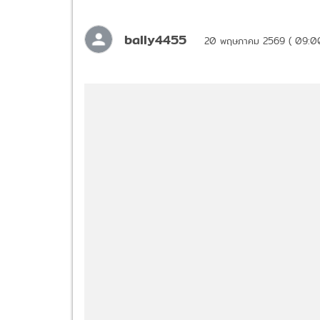
bally4455
20 พฤษภาคม 2569 ( 09:0