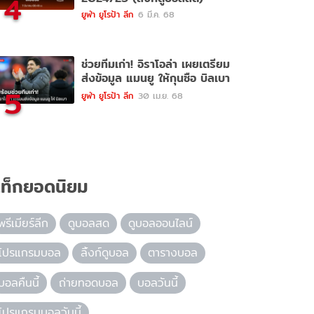
4
ยูฟ่า ยูโรป้า ลีก
6 มี.ค. 68
ช่วยทีมเก่า! อิราโอล่า เผยเตรียม
ส่งข้อมูล แมนยู ให้กุนซือ บิลเบา
5
ยูฟ่า ยูโรป้า ลีก
30 เม.ย. 68
ท็กยอดนิยม
พรีเมียร์ลีก
ดูบอลสด
ดูบอลออนไลน์
โปรแกรมบอล
ลิ้งก์ดูบอล
ตารางบอล
บอลคืนนี้
ถ่ายทอดบอล
บอลวันนี้
โปรแกรมบอลวันนี้