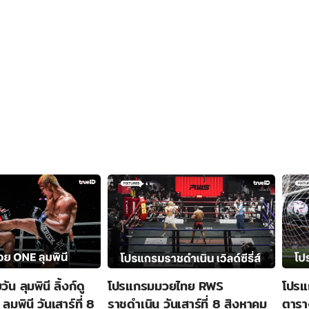
 ลุมพินี ลิ้งก์ดู
โปรแกรมมวยไทย RWS
โปรแ
มพินี วันเสาร์ที่ 8
ราชดำเนิน วันเสาร์ที่ 8 สิงหาคม
ตารา