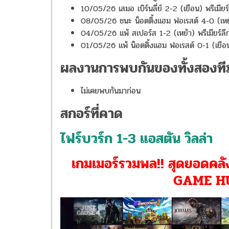
10/05/26 เสมอ เบิร์นลี่ย์ 2-2 (เยือน) พรีเมียร์
08/05/26 ชนะ น็อตติ้งแฮม ฟอเรสต์ 4-0 (เหย้า
04/05/26 แพ้ สเปอร์ส 1-2 (เหย้า) พรีเมียร์ลี
01/05/26 แพ้ น็อตติ้งแฮม ฟอเรสต์ 0-1 (เยือน)
ผลงานการพบกันของทั้งสองที
ไม่เคยพบกันมาก่อน
สกอร์ที่คาด
ไฟร์บวร์ก 1-3 แอสตัน วิลล่า
เกมเมอร์รวมพล!! สุดยอดคลัง
GAME HUB