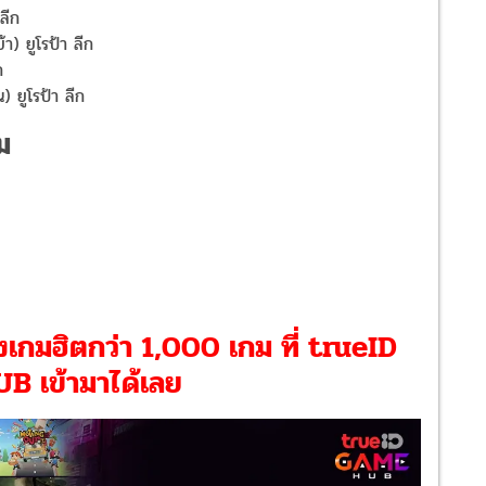
ลีก
) ยูโรป้า ลีก
ก
 ยูโรป้า ลีก
ม
เกมฮิตกว่า 1,000 เกม ที่ trueID
 เข้ามาได้เลย