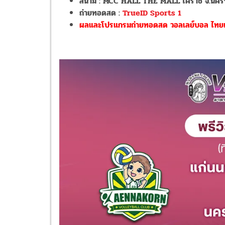
สนาม : MCC HALL THE MALL โคราช จ.นครร
ถ่ายทอดสด :
TrueID Sports 1
ผลและโปรแกรมถ่ายทอดสด วอลเลย์บอล ไทยแ