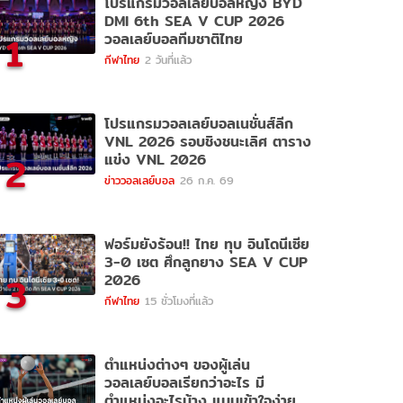
โปรแกรมวอลเลย์บอลหญิง BYD
DMI 6th SEA V CUP 2026
1
วอลเลย์บอลทีมชาติไทย
กีฬาไทย
2 วันที่แล้ว
โปรแกรมวอลเลย์บอลเนชั่นส์ลีก
VNL 2026 รอบชิงชนะเลิศ ตาราง
2
แข่ง VNL 2026
ข่าววอลเลย์บอล
26 ก.ค. 69
ฟอร์มยังร้อน!! ไทย ทุบ อินโดนีเซีย
3-0 เซต ศึกลูกยาง SEA V CUP
3
2026
กีฬาไทย
15 ชั่วโมงที่แล้ว
ตำแหน่งต่างๆ ของผู้เล่น
วอลเลย์บอลเรียกว่าอะไร มี
ตำแหน่งอะไรบ้าง แบบเข้าใจง่าย