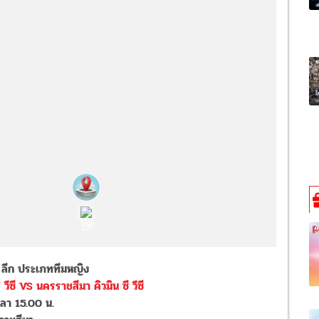
 ลีก ประเภททีมหญิง
ีซี VS นครราชสีมา คิวมิน ซี วีซี
วลา
15.00 น.