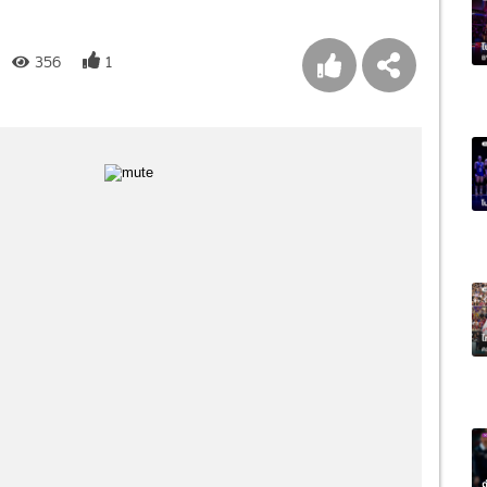
356
1