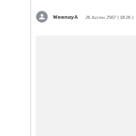
WeenayA
26 ธันวาคม 2567 ( 10:26 )