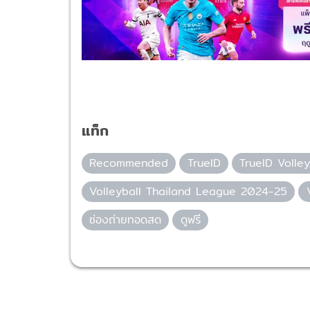
แท็ก
Recommended
TrueID
TrueID Volley
Volleyball Thailand League 2024-25
ช่องถ่ายทอดสด
ดูฟรี