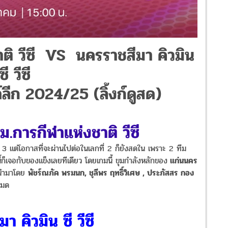
ติ วีซี VS นครราชสีมา คิวมิน
ซี วีซี
ลีก 2024/25 (ลิ้งก์ดูสด)
.การกีฬาแห่งชาติ วีซี
แต่โอกาสที่จะผ่านไปต่อในเลกที่ 2 ก็ยังสดใน เพราะ 2 ทีม
ี้ก็เจอกับของแข็งเลยทีเดียว โดยเกมนี้ ขุมกำลังหลักของ
แก่นนคร
จะนำมาโดย
พัชร์ณภัค พรมนก, ชุลีพร ฤทธิ์วิเศษ , ประภัสสร กอง
หมด
คิวมิน ซี วีซี