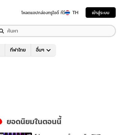
TH
เข้าสู่ระบบ
โหลดแอป
กล่องทรูไอดี ทีวี
กีฬาไทย
อื่นๆ
ยอดนิยมในตอนนี้