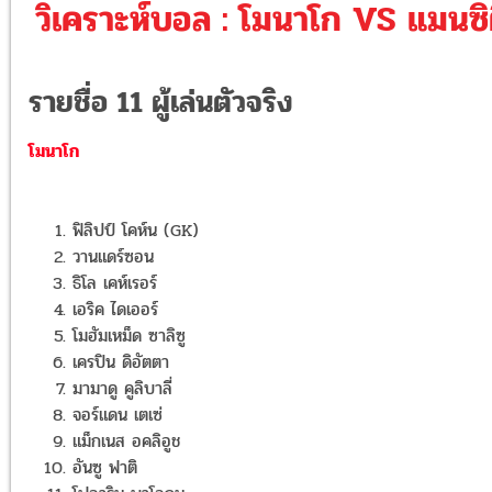
วิเคราะห์บอล : โมนาโก VS แมนซิต
รายชื่อ 11 ผู้เล่นตัวจริง
โมนาโก
ฟิลิปป์ โคห์น (GK)
วานแดร์ซอน
ธิโล เคห์เรอร์
เอริค ไดเออร์
โมฮัมเหม็ด ซาลิซู
เครปิน ดิอัตตา
มามาดู คูลิบาลี่
จอร์แดน เตเซ่
แม็กเนส อคลิอูช
อันซู ฟาติ