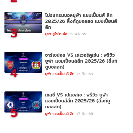
โปรแกรมบอลยูฟ่า แชมเปี้ยนส์ ลีก
2025/26 ลิ้งก์ดูบอลสด แชมเปี้ยนส์
ลีก
3
ยูฟ่า ยูโรป้า ลีก
31 พ.ค. 69
อาร์เซน่อล VS เลเวอร์คูเซ่น : พรีวิว
ยูฟ่า แชมเปี้ยนส์ลีก 2025/26 (ลิ้งก์
ดูบอลสด)
4
ยูฟ่า แชมเปี้ยนส์ ลีก
17 มี.ค. 69
เชลซี VS เปแอสเช : พรีวิว ยูฟ่า
แชมเปี้ยนส์ลีก 2025/26 (ลิ้งก์ดู
บอลสด)
5
ยูฟ่า แชมเปี้ยนส์ ลีก
17 มี.ค. 69