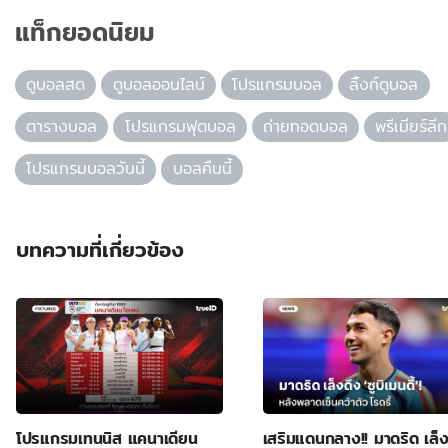
แท็กยอดนิยม
ดูบอลสด
ดูบอลออนไลน์
โปรแกรมบอล
ลิ้งก์ดูบอล
ตารางบอล
โปรแกรมฟุตบอล
ถ่ายทอดบอล
พรีเมียร์ลีก
โปรแกรมบอลวันนี้
บอลคืนนี้
บทความที่เกี่ยวข้อง
โปรแกรมเทนนิส แคนาเดียน
เสริมแดนกลาง!! มาดริด เล็ง