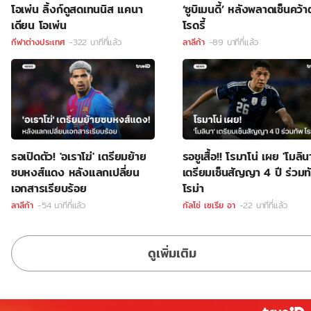
โอเพ่น ลิ้งก์ดูสดเทนนิส แคนา
‘ซูบิเมนดี้’ หลังพลาดเซ็นคว้า
เดียน โอเพ่น
โรดรี้
กีฬาต่างประเทศ
-322 นาทีที่แล้ว
ลาลีก้า
-89 นาทีที่แล้ว
รอเปิดตัว! 'อเราโฆ่' เตรียมย้าย
รอชูเสื้อ!! โรมาโน่ เผย 'โมลิน
ซบหงส์แดง หลังแลกเปลี่ยน
เตรียมเซ็นสัญญา 4 ปี ร่วมท
เอกสารเรียบร้อย
โรม่า
ลาลีก้า
-54 นาทีที่แล้ว
กัลโช่ เซเรีย อา
-22 นาทีที่แล้ว
ดูเพิ่มเติม