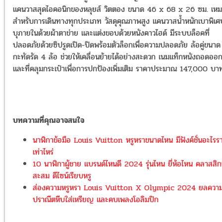
แคนวาสสุดไอคอนิกของหลุยส์ วิตตอง ขนาด 46 x 68 x 26 ซม. เหม
สำหรับการเดินทางทุกประเภท วัสดุคุณภาพสูง แคนวาสน้ำหนักเบาพิเศ
บุภายในด้วยผ้าตาข่าย และแต่งขอบด้วยหนังคาวไฮด์ มีระบบล็อคที่
ปลอดภัยด้วยซิปรูดเปิด-ปิดพร้อมตัวล็อกเพื่อความปลอดภัย ล้อคู่ขนาด
กะทัดรัด 4 ล้อ ช่วยให้เคลื่อนย้ายได้อย่างสะดวก เนมแท็กหนังถอดออก
และที่คลุมกระเป๋าเพื่อการปกป้องเพิ่มเติม ราคาประมาณ 147,000 บา
บทความที่คุณอาจสนใจ
นาฬิกาข้อมือ Louis Vuitton หรูหราขนาดไหน มีฟังค์ชั่นอะไรร
เท่าไหร่
10 นาฬิกาผู้ชาย แบรนด์ไหนดี 2024 รุ่นไหน ยี่ห้อไหน คลาสสิก
สะสม ดีไซน์เรียบหรู
ส่องความหรูหรา Louis Vuitton X Olympic 2024 ยลควา
ปราณีตหีบใส่เหรียญ และคบเพลงโอลิมปิก