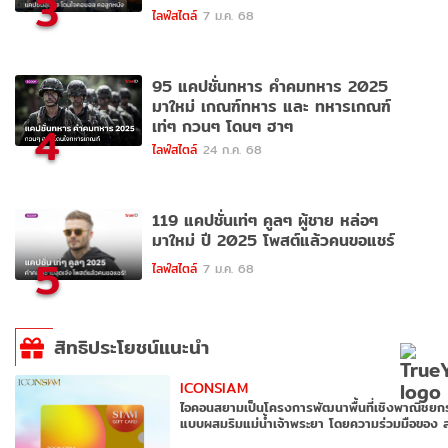
3
ไลฟ์สไตล์
7 ม.ค. 68
95 แคปชั่นทหาร คำคมทหาร 2025
มาใหม่ เกณฑ์ทหาร และ ทหารเกณฑ์
เท่ๆ กวนๆ โดนๆ ฮาๆ
4
ไลฟ์สไตล์
24 ก.ค. 68
119 แคปชั่นเท่ๆ คูลๆ ผู้ชาย หล่อๆ
มาใหม่ ปี 2025 โพสต์แล้วคนขอแชร์
5
ไลฟ์สไตล์
7 ม.ค. 68
สิทธิประโยชน์แนะนำ
ICONSIAM
ไอคอนสยามเป็นโครงการพัฒนาพื้นที่เชิงพาณิชย
แบบผสมริมแม่น้ำเจ้าพระยา โดยความร่วมมือของ
พิวรรธน