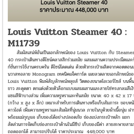
Louis Vuitton Steamer 40 :
M11739
สัมผัสเสน่ห์อันเป็นเอกลักษณ์ของ Louis Vuitton กับ Steame
40 กระเป๋าเดินทางดีไซน์คลาสสิกร่วมสมัย ผสมผสานความประณีตและ
ก์ชั่นการใช้งานครบครัน ดีไซน์โดดเด่น ด้วยตัวกระเป๋าผลิตจากคอตตอน
นวาสทอลาย Monogram เทคนิคแจ็คการ์ด เผยลวดลายเอกลักษณ์ขอ
Louis Vuitton พิมพ์สัญลักษณ์หลุยส์ วิตตองขนาดโอเวอร์ไซส์ บนพื้น
ขาว สะดุดตา ตกแต่งด้วยตัวล็อกแบบผสมผสานและสายโซ่ทรงกลมสีเงิ
แซมสีฟ้าบางส่วน เพิ่มความหรูหราและทันสมัย ขนาด: 40 x 42 x 17 
(กว้าง x สูง x ลึก) เหมาะสำหรับการเดินทางหรือเก็บสัมภาระ ขอบหน
คาวไฮด์ เพิ่มความหรูหราและสัมผัสที่นุ่มนวล
ภายในบุด้วยผ้าเนื้อนุ่ม ฝา
พร้อมแม่กุญแจ เก็บของได้อย่างปลอดภัย ช่องแบ่งกระเป๋าหลัก แยก
สัดส่วนการจัดเก็บช่องกระเป๋าด้านในมีซิป เก็บของมีค่า สายสะพายสา
ถอดออกได้ สามารถปรับได้ ราคาประมาณ 448,000 บาท