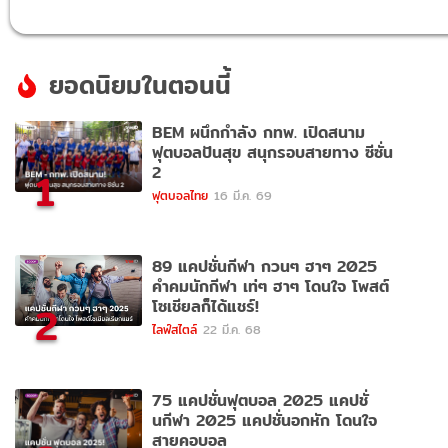
ยอดนิยมในตอนนี้
BEM ผนึกกำลัง กทพ. เปิดสนาม
ฟุตบอลปันสุข สนุกรอบสายทาง ซีซั่น
2
1
ฟุตบอลไทย
16 มี.ค. 69
89 แคปชั่นกีฬา กวนๆ ฮาๆ 2025
คำคมนักกีฬา เท่ๆ ฮาๆ โดนใจ โพสต์
โซเชียลก็ได้แชร์!
2
ไลฟ์สไตล์
22 มี.ค. 68
75 แคปชั่นฟุตบอล 2025 แคปชั่
นกีฬา 2025 แคปชั่นอกหัก โดนใจ
สายคอบอล