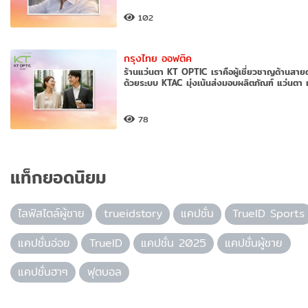
102
กรุงไทย ออฟติค
ร้านแว่นตา KT OPTIC เราคือผู้เชี่ยวชาญด้านสาย
ด้วยระบบ KTAC มุ่งเน้นส่งมอบผลิตภัณฑ์ แว่นตา 
แว
78
แท็กยอดนิยม
ไลฟ์สไตล์ผู้ชาย
trueidstory
แคปชั่น
TrueID Sports
แคปชั่นอ่อย
TrueID
แคปชั่น 2025
แคปชั่นผู้ชาย
แคปชั่นฮาๆ
ฟุตบอล