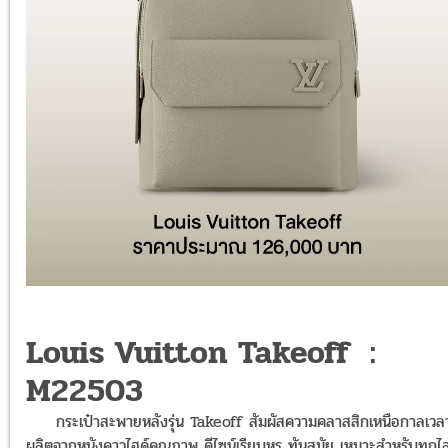
Louis Vuitton Takeoff :
M22503
กระเป๋าสะพายหลังรุ่น Takeoff สัมผัสความคลาสสิกเหนือกาลเวล
ผลิตจากหนังคาวไฮด์คุณภาพ ดีไซน์เรียบหรู ทันสมัย เหมาะสำหรับทุกไล