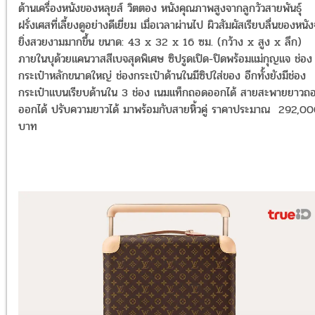
ด้านเครื่องหนังของหลุยส์ วิตตอง หนังคุณภาพสูงจากลูกวัวสายพันธุ์
ฝรั่งเศสที่เลี้ยงดูอย่างดีเยี่ยม เมื่อเวลาผ่านไป ผิวสัมผัสเรียบลื่นของหนั
ยิ่งสวยงามมากขึ้น ขนาด: 43 x 32 x 16 ซม. (กว้าง x สูง x ลึก)
ภายในบุด้วยแคนวาสสีเบจสุดพิเศษ ซิปรูดเปิด-ปิดพร้อมแม่กุญแจ ช่อง
กระเป๋าหลักขนาดใหญ่ ช่องกระเป๋าด้านในมีซิปใส่ของ อีกทั้งยังมีช่อง
กระเป๋าแบนเรียบด้านใน 3 ช่อง เนมแท็กถอดออกได้ สายสะพายยาวถ
ออกได้ ปรับความยาวได้ มาพร้อมกับสายหิ้วคู่ ราคาประมาณ 292,0
บาท