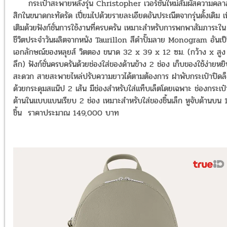
กระเป๋าสะพายหลังรุ่น Christopher เวอร์ชันใหม่สัมผัสความคลา
สิกในขนาดกะทัดรัด เปี่ยมไปด้วยรายละเอียดอันประณีตจากรุ่นดั้งเดิม เพ
เติมด้วยฟังก์ชั่นการใช้งานที่ครบครัน เหมาะสำหรับการพกพาสัมภาระใน
ชีวิตประจำวันผลิตจากหนัง Taurillon สีดำปั๊มลาย Monogram อันเป
เอกลักษณ์ของหลุยส์ วิตตอง ขนาด 32 x 39 x 12 ซม. (กว้าง x สูง
ลึก) ฟังก์ชั่นครบครันด้วยช่องใส่ของด้านข้าง 2 ช่อง เก็บของใช้ง่ายหย
สะดวก สายสะพายไหล่ปรับความยาวได้ตามต้องการ ฝาพับกระเป๋าปิดล
ด้วยกระดุมสแน๊ป 2 เส้น มีช่องสำหรับใส่แท็บเล็ตโดยเฉพาะ ช่องกระเป๋
ด้านในแบบแบนเรียบ 2 ช่อง เหมาะสำหรับใส่ของชิ้นเล็ก หูจับด้านบน 
ชิ้น ราคาประมาณ 149,000 บาท