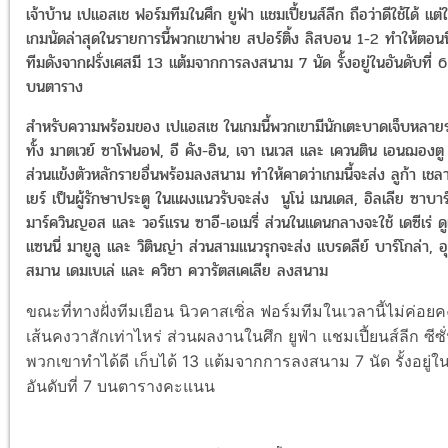
เจ้าบ้าน เปแอสเช ฟอร์มทีมในศึก ยูฟ่า แชมเปี้ยนส์ลีก ถือว่าดีใช้ได้ แต่
เกมนัดล่าสุดในรายการนี้พวกเขาพ่าย สปอร์ติ้ง ลิสบอน 1-2 ทำให้ตอนนี
ทีมดังจากฝรั่งเศสมี 13 แต้มจากการลงสนาม 7 นัด รั้งอยู่ในอันดับที่ 6
บนตาราง
สำหรับความพร้อมของ เปแอสเช ในเกมนี้พวกเขามีนักเตะบาดเจ็บหลาย
ทั้ง มาตเวย์ ซาโฟนอฟ, อี คัง-อิน, เจา เนเวส และ เควนติน เอนฌองตู
ส่วนแข้งตัวหลักรายอื่นพร้อมลงสนาม ทำให้คาดว่าเกมนี้จะส่ง ลูก้า เชลา
เยร์ เป็นผู้รักษาประตู ในแผงแนวรับจะส่ง นูโน่ เมนเดส, อิลเลีย ซาบาร์น
มาร์ควินญอส และ วอร์แรน ซาอี-เอเมรี่ ส่วนในแดนกลางจะใช้ เดซีเร่ ดูเ
แซนนี่ มายูลู และ วิตินญ่า ส่วนสามแนวรุกจะส่ง แบรดลีย์ บาร์โกล่า, อุ
สมาน เดมเบเล่ และ ควิชา ควารัตสเคเลีย ลงสนาม
ขณะที่ทางฝั่งทีมเยือน นิวคาสเซิ่ล ฟอร์มทีมในเวลานี้ไม่ค่อยค
เส้นคงวาสักเท่าไหร่ ส่วนผลงานในศึก ยูฟ่า แชมเปี้ยนส์ลีก ซีซั่น
พวกเขาทำได้ดี เก็บได้ 13 แต้มจากการลงสนาม 7 นัด รั้งอยู่ใ
อันดับที่ 7 บนตารางคะแนน