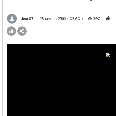
Jest07
28 มกราคม 2569 ( 03:00 )
300