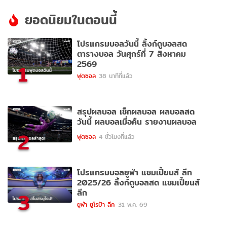
ยอดนิยมในตอนนี้
โปรแกรมบอลวันนี้ ลิ้งก์ดูบอลสด
ตารางบอล วันศุกร์ที่ 7 สิงหาคม
2569
1
ฟุตซอล
38 นาทีที่แล้ว
สรุปผลบอล เช็กผลบอล ผลบอลสด
วันนี้ ผลบอลเมื่อคืน รายงานผลบอล
2
ฟุตซอล
4 ชั่วโมงที่แล้ว
โปรแกรมบอลยูฟ่า แชมเปี้ยนส์ ลีก
2025/26 ลิ้งก์ดูบอลสด แชมเปี้ยนส์
ลีก
3
ยูฟ่า ยูโรป้า ลีก
31 พ.ค. 69