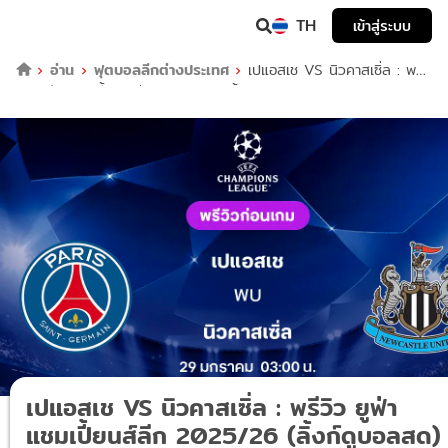
TH
เข้าสู่ระบบ
อ่าน
ฟุตบอลลีกต่างประเทศ
เปแอสเช VS นิวคาสเซิ่ล : พรี
วิว ยูฟ่า แชมเปี้ยนส์ลีก 2025/26 (ลิ้งก์ดูบอลสด)
เปแอสเช VS นิวคาสเซิ่ล : พรีวิว ยูฟ่า
แชมเปี้ยนส์ลีก 2025/26 (ลิ้งก์ดูบอลสด)