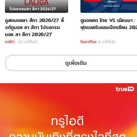
ดูสดบอลลา ลีกา 2026/27 ลิ้
ดูบอลสด ไทย VS เมียนมา :
งก์ดูบอล ลา ลีกา โปรแกรม
ฟุตบอลชิงแชมป์อาเซียน 20
บอล ลา ลีกา 2026/27
ลาลีก้า
-52 นาทีที่แล้ว
ทีมชาติไทย
8 นาทีที่แล้ว
ดูเพิ่มเติม