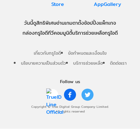
วันนี้
ดู
สิทธิพิเศษ
อ่าน
เกม
ตาตั้ง
ช้อปปิ้ง
แพ็กเกจ
กล่องทรูไอดีทีวี
คอมมูนิตี้
บริการช่วยเหลือทรูไอดี
เกี่ยวกับทรูไอดี
ข้อกำหนดและเงื่อนไข
นโยบายความเป็นส่วนตัว
บริการช่วยเหลือ
ติดต่อเรา
Follow us
Copyright © True Digital Group Company Limited.
All rights reserved