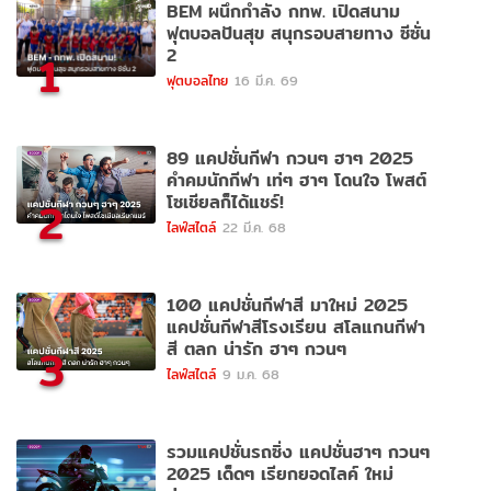
BEM ผนึกกำลัง กทพ. เปิดสนาม
ฟุตบอลปันสุข สนุกรอบสายทาง ซีซั่น
2
1
ฟุตบอลไทย
16 มี.ค. 69
89 แคปชั่นกีฬา กวนๆ ฮาๆ 2025
คำคมนักกีฬา เท่ๆ ฮาๆ โดนใจ โพสต์
โซเชียลก็ได้แชร์!
2
ไลฟ์สไตล์
22 มี.ค. 68
100 แคปชั่นกีฬาสี มาใหม่ 2025
แคปชั่นกีฬาสีโรงเรียน สโลแกนกีฬา
สี ตลก น่ารัก ฮาๆ กวนๆ
3
ไลฟ์สไตล์
9 ม.ค. 68
รวมแคปชั่นรถซิ่ง แคปชั่นฮาๆ กวนๆ
2025 เด็ดๆ เรียกยอดไลค์ ใหม่