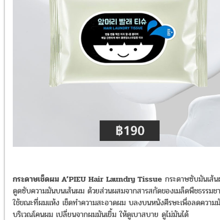
กระดาษเช็ดผม A’PIEU Hair Laundry Tissue
กระดาษซับมันเส้น
ดูดซับความมันบนเส้นผม ด้วยส่วนผสมจากสารสกัดของเมล็ดพืชธรรมชา
ใช้ขณะที่ผมแห้ง เช็ดทำความสะอาดผม บลงบนหนังศีรษะเพื่อลดความม
บริเวณโคนผม เปลี่ยนจากผมมันเยิ้ม ให้ดูเบาสบาย ดูไม่มันได้