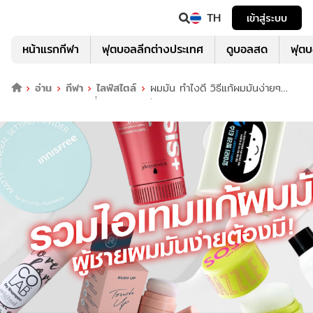
TH
เข้าสู่ระบบ
หน้าแรกกีฬา
ฟุตบอลลีกต่างประเทศ
ดูบอลสด
ฟุต
อ่าน
กีฬา
ไลฟ์สไตล์
ผมมัน ทำไงดี วิธีแก้ผมมันง่ายๆ
ด้วยไอเทมลดผมมันที่ผู้ชายใช้ได้ ไม่ต้องสระผม