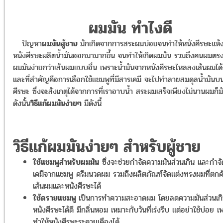
ผมมัน ทำไงดี
ปัญหา
ผมมันผู้ชาย
มักเกิดจากการสระผมบ่อยจนทำให้หนังศีรษะแห้ง
หนังศีรษะผลิตน้ำมันออกมามากขึ้น จนทำให้เกิดผมมัน รวมถึงคนผมตร
ผมมันง่ายกว่าเส้นผมแบบอื่น เพราะน้ำมันจากหนังศีรษะไหลลงเส้นผมได้ง
และที่สำคัญคือการเลือกใช้แชมพูที่มีสารเคมี จะไปทำลายสมดุลน้ำมันบ
ศีรษะ ซึ่งจะสังเกตุได้จากการที่เราอาบน้ำ สระผมเสร็จเพียงไม่นานผมก็มั
ดังนั้น
วิธีแก้ผมมันง่ายๆ
มีดังนี้
วิธีแก้ผมมันง่ายๆ สำหรับผู้ชาย
ใช้แชมพูสำหรับผมมัน
ซึ่งจะช่วยกำจัดความมันส่วนเกิน และกำจ
เคมีจากแชมพู ครีมนวดผม รวมถึงผลิตภัณฑ์จัดแต่งทรงผมที่ตก
เส้นผมและหนังศีรษะได้
ใช้ดรายแชมพู
เป็นการทำความสะอาดผม โดยลดความมันส่วนเก
หนังศีรษะได้ดี มีกลิ่นหอม เหมาะกับวันที่เร่งรีบ แต่อย่าใช้บ่อย 
ทำให้หนังศีรษะระคายเคืองได้