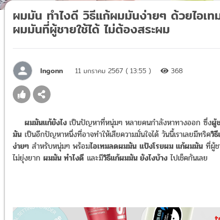
ผมมัน ทำไงดี วิธีแก้ผมมันง่ายๆ ด้วยไอเ
ผมมันที่ผู้ชายใช้ได้ ไม่ต้องสระผม
Ingonn
11 มกราคม 2567 ( 13:55 )
368
ผมมันแก้ยังไง
เป็นปัญหาที่หนุ่มๆ หลายคนกำลังหาทางออก ซึ่ง
ผู
มัน
เป็นอีกปัญหาหนึ่งที่อาจทำให้เสียความมั่นใจได้ วันนี้เราเลยมีทริค
วิธ
ง่ายๆ
สำหรับหนุ่มๆ พร้อม
ไอเทมลดผมมัน
แป้งโรยผม แก้ผมมัน
ที่ผู้
ไม่ยุ่งยาก
ผมมัน ทำไงดี
และมี
วิธีแก้ผมมัน ยังไงบ้าง
ไปเช็คกันเลย