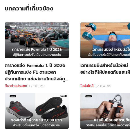
บทความที่เกี่ยวข้อง
ตารางแข่ง Formula 1 ปี 2026
เวทเทรนนิ่งสำหรับมือใหม่ เ
ปฏิทินการแข่ง F1 ตามเวลา
อย่างไรดีให้ปลอดภัยและเ
ประเทศไทย แข่งสนามไหนลิงค์ดู
สด F1
กีฬาต่างประเทศ
17 ก.ค. 69
ไลฟ์สไตล์
17 ก.พ. 69