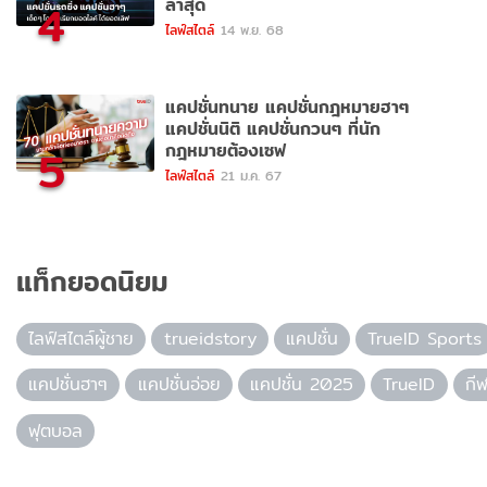
ล่าสุด
4
ไลฟ์สไตล์
14 พ.ย. 68
แคปชั่นทนาย แคปชั่นกฎหมายฮาๆ
แคปชั่นนิติ แคปชั่นกวนๆ ที่นัก
กฎหมายต้องเซฟ
5
ไลฟ์สไตล์
21 ม.ค. 67
แท็กยอดนิยม
ไลฟ์สไตล์ผู้ชาย
trueidstory
แคปชั่น
TrueID Sports
แคปชั่นฮาๆ
แคปชั่นอ่อย
แคปชั่น 2025
TrueID
กี
ฟุตบอล