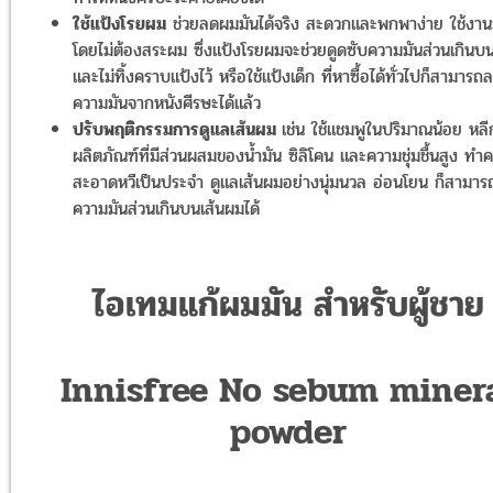
ใช้แป้งโรยผม
ช่วยลดผมมันได้จริง สะดวกและพกพาง่าย ใช้งานก
โดยไม่ต้องสระผม ซึ่งแป้งโรยผมจะช่วยดูดซับความมันส่วนเกินบ
และไม่ทิ้งคราบแป้งไว้ หรือใช้แป้งเด็ก ที่หาซื้อได้ทั่วไปก็สามาร
ความมันจากหนังศีรษะได้แล้ว
ปรับพฤติกรรมการดูแลเส้นผม
เช่น ใช้แชมพูในปริมาณน้อย หลีก
ผลิตภัณฑ์ที่มีส่วนผสมของน้ำมัน ซิลิโคน และความชุ่มชื้นสูง ทำ
สะอาดหวีเป็นประจำ ดูแลเส้นผมอย่างนุ่มนวล อ่อนโยน ก็สามาร
ความมันส่วนเกินบนเส้นผมได้
ไอเทมแก้ผมมัน สำหรับผู้ชาย
Innisfree No sebum miner
powder