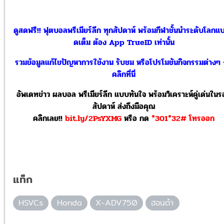
ดูสดฟรี!! ฟุตบอลพรีเมียร์ลีก ทุกสัปดาห์ พร้อมกีฬาชั้นนำระดับโลกแ
ดเต็ม ต้อง App TrueID เท่านั้น
รวมข้อมูลแก้ไขปัญหาการใช้งาน รับชม หรือโปรโมชันกิจกรรมต่างๆ
คลิกที่นี่
อัพเดทข่าว ผลบอล พรีเมียร์ลีก แบบทันใจ พร้อมวิเคราะห์คู่เด่นใน
สัปดาห์ ส่งถึงมือคุณ
คลิกเลย!!
bit.ly/2PsYXMG
หรือ
กด
*301*32# โทรออก
แท็ก
HSVCs
Honda
X-ADV750
ฮอนด้า