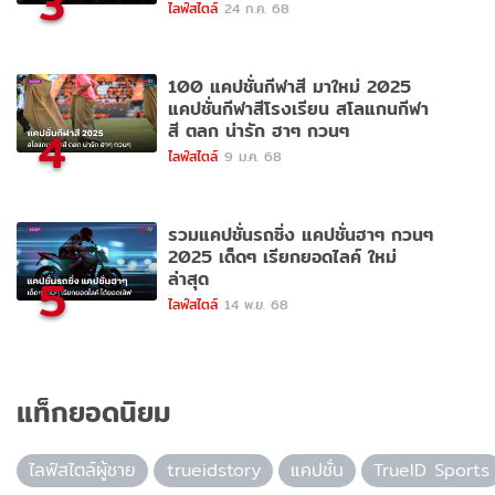
3
ไลฟ์สไตล์
24 ก.ค. 68
100 แคปชั่นกีฬาสี มาใหม่ 2025
แคปชั่นกีฬาสีโรงเรียน สโลแกนกีฬา
สี ตลก น่ารัก ฮาๆ กวนๆ
4
ไลฟ์สไตล์
9 ม.ค. 68
รวมแคปชั่นรถซิ่ง แคปชั่นฮาๆ กวนๆ
2025 เด็ดๆ เรียกยอดไลค์ ใหม่
ล่าสุด
5
ไลฟ์สไตล์
14 พ.ย. 68
แท็กยอดนิยม
ไลฟ์สไตล์ผู้ชาย
trueidstory
แคปชั่น
TrueID Sports