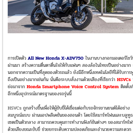
การเปิดตัว
All New Honda X-ADV750
ในงานบางกอกมอเตอร์โชว์ท
ผ่านมา สร้างความตื่นตาตื่นใจให้กับแฟนๆ สองล้อในไทยเป็นอย่างมาก 
นอกจากความเป็นที่สุดของตัวรถแล้ว ยังมีอีกหนึ่งเทคโนโลยีที่ได้รับการพ
ถึงเป็นอย่างมากเช่นกัน นั่นคือระบบสั่งงานด้วยเสียงที่เรียกว่า
HSVCs
ซ
ย่อมาจาก
Honda Smartphone Voice Control System
ติดตั้งเ
อีกหนี่งอุปกรณ์มาตรฐานของรถรุ่นนี้
HSVCs ถูกสร้างขึ้นเพื่อให้ผู้ขับขี่ได้เชื่อมต่อกับรถจักรยานยนต์ได้อย่าง
สมบูรณ์แบบ ผ่านแอปพลิเคชันของฮอนด้า โดยใช้สมาร์ทโฟนและบลูทูธ
เซตเป็นตัวกลาง สามารถควบคุมการทำงานฟังก์ชันต่างๆ ของสมาร์ทโฟ
ด้วยเสียงขณะขับขี่ ช่วยยกระดับความปลอดภัยและอำนวยความสะดวก