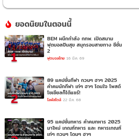
ยอดนิยมในตอนนี้
BEM ผนึกกำลัง กทพ. เปิดสนาม
ฟุตบอลปันสุข สนุกรอบสายทาง ซีซั่น
2
1
ฟุตบอลไทย
16 มี.ค. 69
89 แคปชั่นกีฬา กวนๆ ฮาๆ 2025
คำคมนักกีฬา เท่ๆ ฮาๆ โดนใจ โพสต์
โซเชียลก็ได้แชร์!
2
ไลฟ์สไตล์
22 มี.ค. 68
95 แคปชั่นทหาร คำคมทหาร 2025
มาใหม่ เกณฑ์ทหาร และ ทหารเกณฑ์
เท่ๆ กวนๆ โดนๆ ฮาๆ