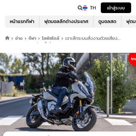
TH
เข้าสู่ระบบ
หน้าแรกกีฬา
ฟุตบอลลีกต่างประเทศ
ดูบอลสด
ฟุต
อ่าน
กีฬา
ไลฟ์สไตล์
เจาะลึกระบบสั่งงานด้วยเสียง
HSVCs เทคโนโลยีสุดล้ำที่พัฒนาโดยฮอนด้า