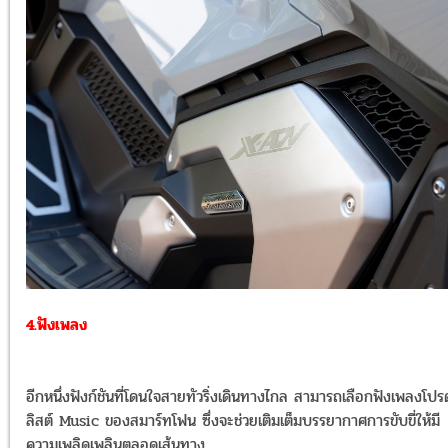
4.ฟังเพลง
อีกหนึ่งฟังก์ชันที่โดนใจสายทัวริ่งเดินทางไกล สามารถเลือกฟังเพลงโป
ลิสต์ Music ของสมาร์ทโฟน ซึ่งจะช่วยเติมเต็มบรรยากาศการขับขี่ให้มี
ความเพลิดเพลินตลอดเส้นทาง