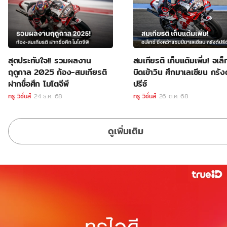
สุดประทับใจ!! รวมผลงาน
สมเกียรติ เก็บแต้มเพิ่ม! อเล็ก
ฤดูกาล 2025 ก้อง-สมเกียรติ
บิดเข้าวิน ศึกมาเลเซียน กรังด
ฝากชื่อศึก โมโตจีพี
ปรีซ์
ทรู วิชั่นส์
24 ธ.ค. 68
ทรู วิชั่นส์
26 ต.ค. 68
ดูเพิ่มเติม