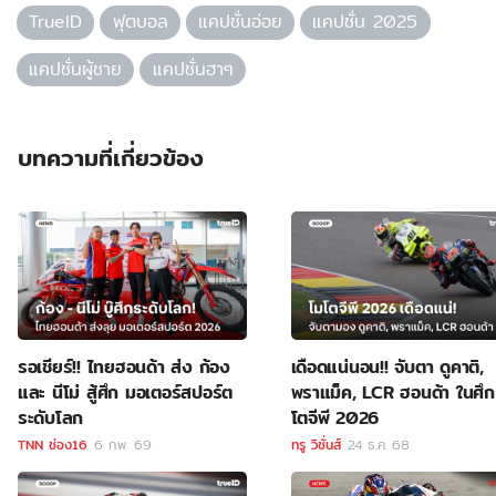
TrueID
ฟุตบอล
แคปชั่นอ่อย
แคปชั่น 2025
แคปชั่นผู้ชาย
แคปชั่นฮาๆ
บทความที่เกี่ยวข้อง
รอเชียร์!! ไทยฮอนด้า ส่ง ก้อง
เดือดแน่นอน!! จับตา ดูคาติ,
และ นีโม่ สู้ศึก มอเตอร์สปอร์ต
พราแม็ค, LCR ฮอนด้า ในศึก
ระดับโลก
โตจีพี 2026
TNN ช่อง16
6 ก.พ. 69
ทรู วิชั่นส์
24 ธ.ค. 68