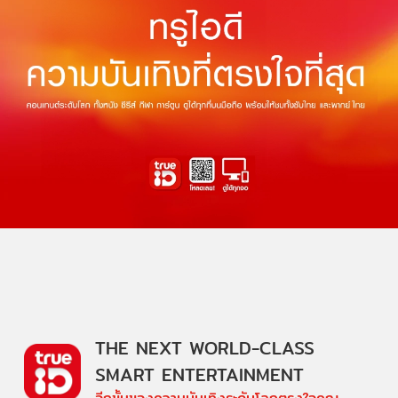
THE NEXT WORLD-CLASS
SMART ENTERTAINMENT