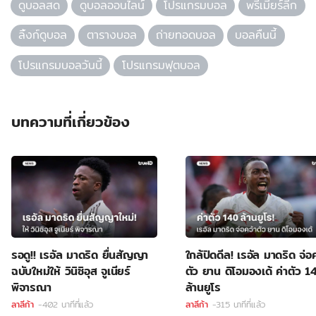
ดูบอลสด
ดูบอลออนไลน์
โปรแกรมบอล
พรีเมียร์ลีก
ลิ้งก์ดูบอล
ตารางบอล
ถ่ายทอดบอล
บอลคืนนี้
โปรแกรมบอลวันนี้
โปรแกรมฟุตบอล
บทความที่เกี่ยวข้อง
รอดู!! เรอัล มาดริด ยื่นสัญญา
ใกล้ปิดดีล! เรอัล มาดริด จ่อค
ฉบับใหม่ให้ วินิซิอุส จูเนียร์
ตัว ยาน ดิโอมองเด้ ค่าตัว 1
พิจารณา
ล้านยูโร
ลาลีก้า
-402 นาทีที่แล้ว
ลาลีก้า
-315 นาทีที่แล้ว