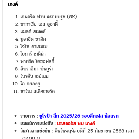
เกงค์
เฮนดริค ฟาน ครอมบรูช (GK)
ซากาเรีย เอล อูอาดี้
แมตต์ สเมตส์
มูจาอิด ซาดิค
โจริส คาเยมเบ
ไยมาร์ เมดิน่า
พาทริค โฮซอฟสกี้
อิบราฮิมา บันกูร่า
ไบรอัน เฮย์เนน
โอ ฮยองยู
ยาร์เน สเติคเกอร์ส
รายการ :
ยูโรป้า ลีก 2025/26 รอบลีกเฟส นัดแรก
แมตช์การแข่งขัน :
เรนเจอร์ส พบ เกงค์
วัน/เวลาแข่งขัน :
คืนวันพฤหัสบดีที่ 25 กันยายน 2568 เวลา
02.00 น.