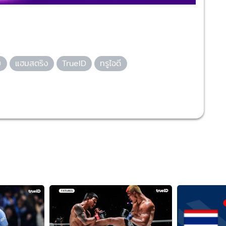
บ
แฮมสตริง
TrueID
ทรูไอดี