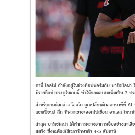
ดานี่ โอลโม่ กำลังอยู่ในช่วงท็อปฟอร์มกับ บาร์เซโลน่า 
มีรายชื่อทำประตูในเกมนี้ ทำให้ยอดสะสมเพิ่มเป็น 3 
สำหรับเกมดังกล่าว โอลโม่ ถูกเปลี่ยนตัวออกนาทีที่ 6
แชมเปี้ยนส์ ลีก ที่พวกเขาจะออกไปเยือน อาแอส โมนา
ล่าสุด บาร์เซโลน่า ได้ทำการตรวจอาการเจ็บอย่างละเอี
สตริง ซึ่งจะต้องใช้เวลารักษาตัว 4-5 สัปดาห์