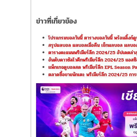
ข่าวที่เกี่ยวข้อง
โปรแกรมบอลวันนี้ ตารางบอลวันนี้ พร้อมลิ้งก์
สรุปผลบอล ผลบอลเมื่อคืน เช็กผลบอล ผลบอลส
ตารางคะแนนพรีเมียร์ลีก 2024/25 อัปเดตล่าสุด
อันดับดาวซัลโวศึกพรีเมียร์ลีก 2024/25 แอสซิ
แพ็กเกจดูบอลสด พรีเมียร์ลีก EPL Season
ตลาดซื้อขายนักเตะ พรีเมียร์ลีก 2024/25 การย