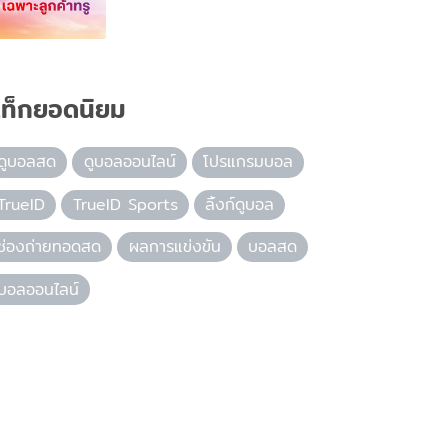
ท็กยอดนิยม
ดูบอลสด
ดูบอลออนไลน์
โปรแกรมบอล
TrueID
TrueID Sports
ลิ้งก์ดูบอล
ช่องถ่ายทอดสด
ผลการแข่งขัน
บอลสด
บอลออนไลน์