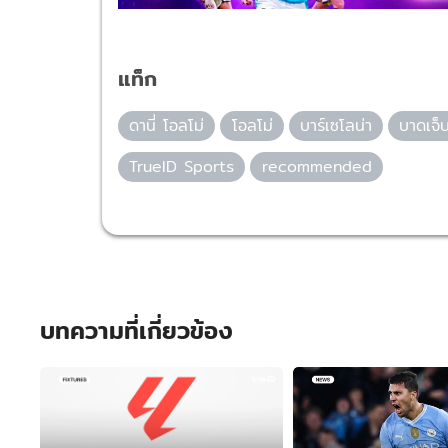
แท็ก
ดานี่ โอลโม่
โอลโม่
บาร์เซโลน่า
บาดเจ็
TrueID Sports
recommended
บทความที่เกี่ยวข้อง