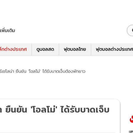
เพิ่มเติม
ีกต่างประเทศ
ดูบอลสด
ฟุตบอลไทย
ฟุตบอลต่างประเทศ
าร์เซโลน่า ยืนยัน 'โอลโม่' ได้รับบาดเจ็บต้องพักยาว
่า ยืนยัน 'โอลโม่' ได้รับบาดเจ็บ