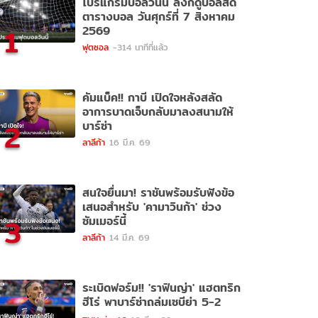
โปรแกรมบอลวันนี้ ลิ้งก์ดูบอลสด
ตารางบอล วันศุกร์ที่ 7 สิงหาคม
1
2569
ฟุตซอล
-314 นาทีที่แล้ว
คัมแบ็ค!! กาบี เปิดใจหลังสลัด
อาการบาดเจ็บกลับมาลงสนามให้
2
บาร์ซ่า
ลาลีก้า
16 มี.ค. 69
สนใจยื่นมา! ราชันพร้อมรับฟังข้อ
เสนอสำหรับ 'คามาวินก้า' ช่วง
3
ซัมเมอร์นี้
ลาลีก้า
14 มี.ค. 69
ระเบิดฟอร์ม!! 'ราฟินญ่า' แฮตทริก
ฮีโร่ พาบาร์ซ่าถล่มเซบีย่า 5-2