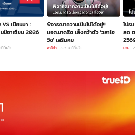
 VS เมียนมา :
พิจารณาความเป็นไปได้อยู่!!
โปรแก
มป์อาเซียน 2026
แอต.มาดริด เล็งคว้าตัว 'วลาโฮ
สด ตา
วิช' เสริมคม
256
ีที่แล้ว
ลาลีก้า
-327 นาทีที่แล้ว
มวย
-2