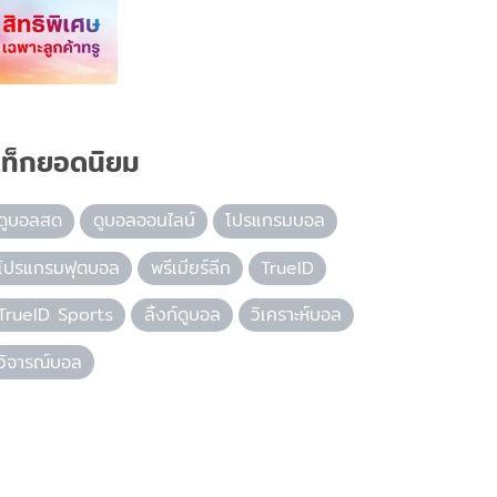
ท็กยอดนิยม
ดูบอลสด
ดูบอลออนไลน์
โปรแกรมบอล
โปรแกรมฟุตบอล
พรีเมียร์ลีก
TrueID
TrueID Sports
ลิ้งก์ดูบอล
วิเคราะห์บอล
วิจารณ์บอล