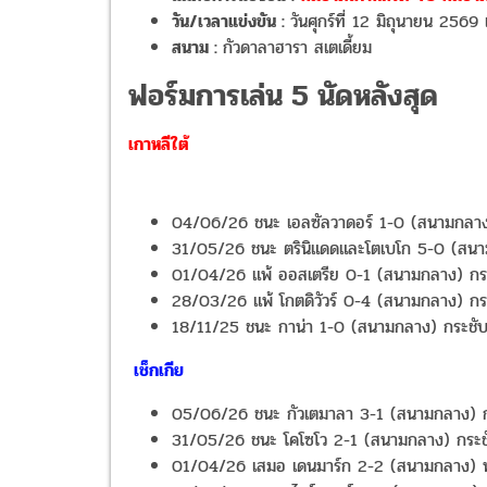
วัน/เวลาแข่งขัน :
วันศุกร์ที่ 12 มิถุนายน 2569
เ
สนาม :
กัวดาลาฮารา สเตเดี้ยม
ฟอร์มการเล่น 5 นัดหลังสุด
เกาหลีใต้
04/06/26 ชนะ เอลซัลวาดอร์ 1-0 (สนามกลาง
31/05/26 ชนะ ตรินิแดดและโตเบโก 5-0 (สนา
01/04/26 แพ้ ออสเตรีย 0-1 (สนามกลาง) กระ
28/03/26 แพ้ โกตดิวัวร์ 0-4 (สนามกลาง) กร
18/11/25 ชนะ กาน่า 1-0 (สนามกลาง) กระชับ
เช็กเกีย
05/06/26 ชนะ กัวเตมาลา 3-1 (สนามกลาง) ก
31/05/26 ชนะ โคโซโว 2-1 (สนามกลาง) กระช
01/04/26 เสมอ เดนมาร์ก 2-2 (สนามกลาง) ฟ