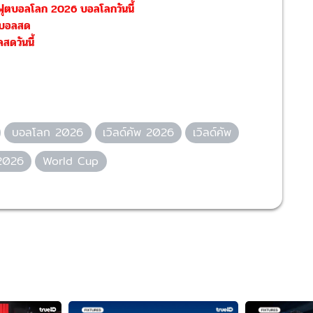
ุตบอลโลก 2026 บอลโลกวันนี้
ดูบอลสด
ดวันนี้
บอลโลก 2026
เวิลด์คัพ 2026
เวิลด์คัพ
2026
World Cup