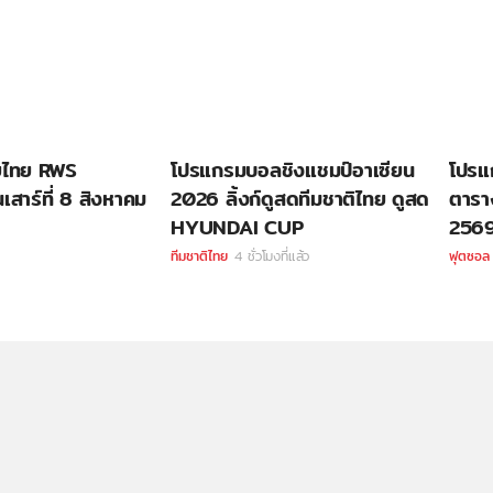
ยไทย RWS
โปรแกรมบอลชิงแชมป์อาเซียน
โปรแก
เสาร์ที่ 8 สิงหาคม
2026 ลิ้งก์ดูสดทีมชาติไทย ดูสด
ตาราง
HYUNDAI CUP
256
ทีมชาติไทย
4 ชั่วโมงที่แล้ว
ฟุตซอล