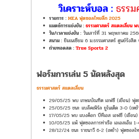
วิเคราะห์บอล :
ธรรมศ
รายการ :
MEA ฟุตซอลไทยลีก 2025
แมตช์การแข่งขัน :
ธรรมศาสตร์ สแตลเลี่ยน พบ
วัน/เวลาแข่งขัน :
วันเสาร์ที่ 31 พฤษภาคม 256
สนาม :
ยิมเนเซียม 6 ม.ธรรมศาสตร์ ศูนย์รังสิต 
ถ่ายทอดสด :
True Sports 2
ฟอร์มการเล่น 5 นัดหลังสุด
ธรรมศาสตร์ สแตลเลี่ยน
29/05/25 พบ เกษมบัณฑิต เอฟซี (เยือน) ฟุ
25/05/25 ชนะ แบล็คเพิร์ล ยูไนเต็ด 3-0 (เหย
17/05/25 พบ แบงค็อก บีทีเอส เอฟซี (เยือน) 
10/05/25 แพ้ ฟุตซอลการท่าเรือ เอเอสเอ็ม 1
28/12/24 ชนะ ราชนาวี 6-2 (เหย้า) ฟุตซอลไ