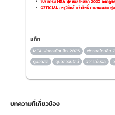
โปรแกรม MEA ฟุตซอลไทยลีก 2025 ลิ้งก์ดูส
OFFICIAL : ทรูวิชั่นส์ คว้าสิทธิ์ ถ่ายทอดสด
แท็ก
MEA ฟุตซอลไทยลีก 2025
ฟุตซอลไทยลีก 
ดูบอลสด
ดูบอลออนไลน์
วิจารณ์บอล
ว
บทความที่เกี่ยวข้อง