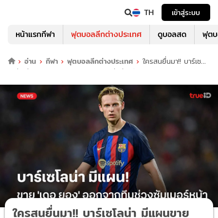
TH
เข้าสู่ระบบ
หน้าแรกกีฬา
ฟุตบอลลีกต่างประเทศ
ดูบอลสด
ฟุต
อ่าน
กีฬา
ฟุตบอลลีกต่างประเทศ
ใครสนยื่นมา!! บาร์เซ
โลน่า มีแผนขาย 'เดอ ยอง' ออกจากทีมช่วงซัมเมอร์หน้า
ใครสนยื่นมา!! บาร์เซโลน่า มีแผนขาย