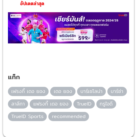
อัปเดตล่าสุด
แท็ก
เฟรงกี้ เดอ ยอง
เดอ ยอง
บาร์เซโลน่า
บาร์ซ่า
ลาลีกา
แฟรงกี้ เดอ ยอง
TrueID
ทรูไอดี
TrueID Sports
recommended