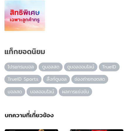
แท็กยอดนิยม
โปรแกรมบอล
ดูบอลสด
ดูบอลออนไลน์
TrueID
TrueID Sports
ลิ้งก์ดูบอล
ช่องถ่ายทอดสด
บอลสด
บอลออนไลน์
ผลการแข่งขัน
บทความที่เกี่ยวข้อง