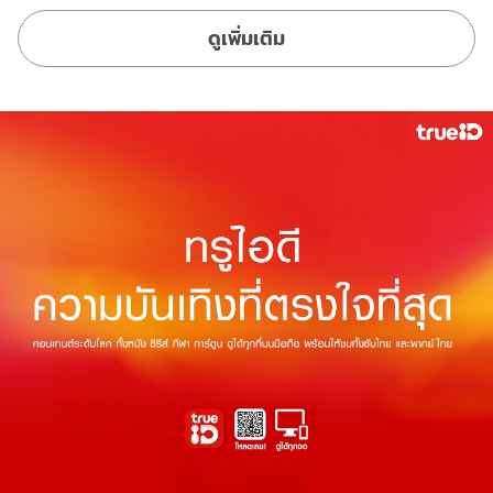
ดูเพิ่มเติม