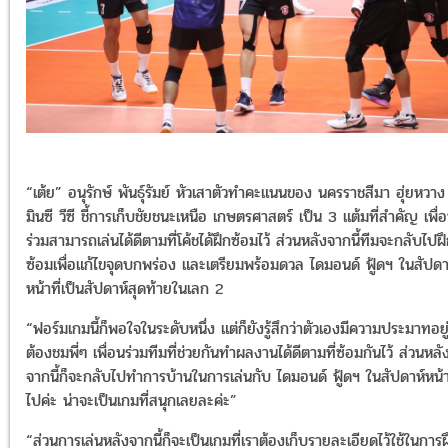
“เต้ย” อนุรักษ์ พันธุ์รัมย์ หัวเสาตัวทำคะแนนของ นครราชสีมา ฮุ่ยหวาง
มินซี วีซี ชี้การเก็บชัยชนะเหนือ เกษตรศาสตร์ เป็น 3 แต้มที่สำคัญ เพื่
ร่วมสามารถเล่นได้ดีตามที่โค้ชได้ฝึกซ้อมไว้ ส่วนหลังจากนี้ทีมจะกลับไปฝ
ซ้อมเพื่อแก้ไขจุดบกพร่อง และเตรียมพร้อมดวล ไดมอนด์ ฟู้ดฯ ในสัปดา
หน้าที่เป็นสัปดาห์สุดท้ายในเลก 2
“ฟอร์มเกมนี้ก็พอใจในระดับหนึ่ง แต่ก็ยังรู้สึกว่าตัวเองมีความประมาทอยู
ต้องชมพี่ๆ เพื่อนร่วมทีมที่ช่วยกันทำผลงานได้ดีตามที่ซ้อมกันไว้ ส่วนหลั
จากนี้ก็จะกลับไปทำการบ้านในการเล่นกับ ไดมอนด์ ฟู้ดฯ ในสัปดาห์หน้
ไปค่ะ น่าจะเป็นเกมที่สนุกเลยละค่ะ”
“ส่วนการเล่นหลังจากนี้ก็จะเป็นเกมที่เราต้องเก็บรายละเอียดไว้ใช้ในการฝ