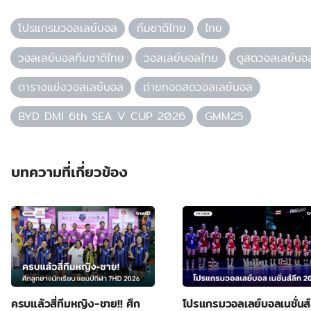
โปรแกรมวอลเลย์บอล
ทีมชาติไทย
ไทย
วอลเลย์บอลทีมชาติไทย
วอลเลย์บอลไทย
ดูสดวอลเลย์บอ
ตารางแข่งวอลเลย์บอล
ถ่ายทอดสดวอลเลย์บอล
BYD DMI 6th SEA V CUP 2026
GMM25
บทความที่เกี่ยวข้อง
ครบแล้วสี่ทีมหญิง-ชาย!! ศึก
โปรแกรมวอลเลย์บอลเนชั่นส์