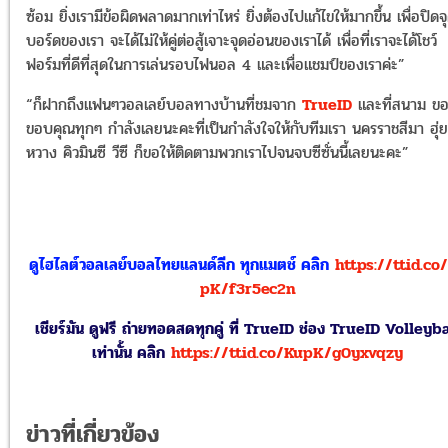
ซ้อม ยิ่งเรามีข้อผิดพลาดมากเท่าไหร่ ยิ่งต้องไปแก้ไขให้มากขึ้น เพื่อปิดจ
บอร์ดของเรา จะได้ไม่ให้คู่ต่อสู้เจาะจุดอ่อนของเราได้ เพื่อที่เราจะได้โชว์
ฟอร์มที่ดีที่สุดในการเล่นรอบไฟนอล 4 และเพื่อแชมป์ของเราค่ะ”
“ก็ฝากถึงแฟนๆวอลเลย์บอลทางบ้านที่ชมจาก
TrueID
และที่สนาม ข
ขอบคุณทุกๆ กำลังเลยนะคะที่เป็นกำลังใจให้กับทีมเรา นครราชสีมา ฮุ่ย
หวาง คิวมินซี วีซี ก็ขอให้ติดตามพวกเราไปจนจบซีซั่นนี้เลยนะคะ”
ดูไฮไลต์วอลเลย์บอลไทยแลนด์ลีก ทุกแมตช์ คลิก
https://ttid.co
pK/f3r5ec2n
เชียร์มัน ดูฟรี ถ่ายทอดสดทุกคู่ ที่ TrueID ช่อง TrueID Volleyba
เท่านั้น คลิก
https://ttid.co/KupK/g0yxvqzy
ข่าวที่เกี่ยวข้อง