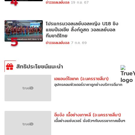
4
ข่าววอลเลย์บอล
19 ก.ย. 67
โปรแกรมวอลเลย์บอลหญิง U18 ชิง
แชมป์เอเชีย ลิ้งก์ดูสด วอลเลย์บอล
ทีมชาติไทย
5
ข่าววอลเลย์บอล
7 ก.ค. 69
สิทธิประโยชน์แนะนำ
เอแอนด์โอเทค (จ.นครราชสีมา)
อุปกรคอมพิวเตอร์ราคาถูกช่างบริการดีมาก
อิ่มจัง เนื้อย่างเกาหลี (จ.นครราชสีมา)
เนื้อย่างแซ่บเวอร์ นั่งชิวๆกับบรรยากาศเย็นๆ