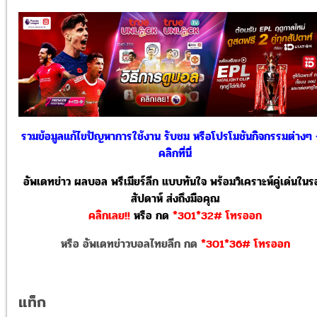
รวมข้อมูลแก้ไขปัญหาการใช้งาน รับชม หรือโปรโมชันกิจกรรมต่างๆ
คลิกที่นี่
อัพเดทข่าว ผลบอล พรีเมียร์ลีก แบบทันใจ พร้อมวิเคราะห์คู่เด่นใน
สัปดาห์ ส่งถึงมือคุณ
คลิกเลย!!
หรือ
กด
*301*32# โทรออก
หรือ อัพเดทข่าวบอลไทยลีก กด
*301*36# โทรออก
แท็ก