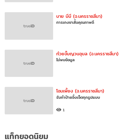
บาย บีบี (จ.นครราชสีมา)
การเกงขาสั้นคุณภาพดี
ก๋วยจั๊บญวนอุบล (จ.นครราชสีมา)
ไม่พบข้อมูล
โอมเพี้ยง (จ.นครราชสีมา)
รับทำป้ายอิ้งเจ็ตทุกรูปแบบ
1
แท็กยอดนิยม