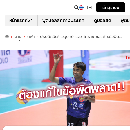
TH
เข้าสู่ระบบ
หน้าแรกกีฬา
ฟุตบอลลีกต่างประเทศ
ดูบอลสด
ฟุต
อ่าน
กีฬา
ปรับอีกนิด!! อนุรักษ์ เผย โคราช ขอแก้ไขข้อผิด
พลาด เพื่อแชมป์