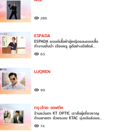
286
ESPADA
ESPADA แบนด์เสื้อผ้าผู้หญิงและแบบเสื้อ
ทํางานชั้นนำ เรียบหรู ดูดีอย่างมีสไตล์
ESPADAคือผู้นำแฟชั่นเสื
63
LUQREN
99
กรุงไทย ออฟติค
ร้านแว่นตา KT OPTIC เราคือผู้เชี่ยวชาญ
ด้านสายตา ด้วยระบบ KTAC มุ่งเน้นส่งมอบ
ผลิตภัณฑ์ แว่นตา เลนส์แว
74