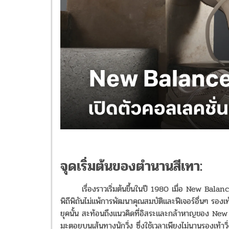
จุดเริ่มต้นของตำนานสีเทา:
เรื่องราวเริ่มต้นขึ้นในปี 1980 เมื่อ New Balance 
พิถีพิถันไม่แพ้การพัฒนาคุณสมบัติและฟีเจอร์อื่นๆ รองเ
ยุคนั้น สะท้อนถึงแนวคิดที่อิสระและกล้าหาญของ New
มะตอยบนเส้นทางนักวิ่ง ซึ่งใช้เวลาเพียงไม่นานรองเท้าว