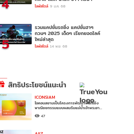
4
ไลฟ์สไตล์
9 ม.ค. 68
รวมแคปชั่นรถซิ่ง แคปชั่นฮาๆ
กวนๆ 2025 เด็ดๆ เรียกยอดไลค์
5
ใหม่ล่าสุด
ไลฟ์สไตล์
14 พ.ย. 68
สิทธิประโยชน์แนะนำ
ICONSIAM
ไอคอนสยามเป็นโครงการพัฒนาพื้นที่เชิง
พาณิชยกรรมแบบผสมริมแม่น้ำเจ้าพระยา
โดยความร่วมมือของ สยามพิวรรธน
47
AIIZ