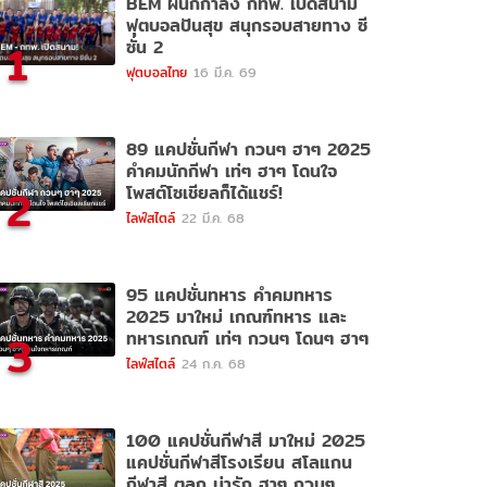
BEM ผนึกกำลัง กทพ. เปิดสนาม
ฟุตบอลปันสุข สนุกรอบสายทาง ซี
1
ซั่น 2
ฟุตบอลไทย
16 มี.ค. 69
89 แคปชั่นกีฬา กวนๆ ฮาๆ 2025
คำคมนักกีฬา เท่ๆ ฮาๆ โดนใจ
2
โพสต์โซเชียลก็ได้แชร์!
ไลฟ์สไตล์
22 มี.ค. 68
95 แคปชั่นทหาร คำคมทหาร
2025 มาใหม่ เกณฑ์ทหาร และ
3
ทหารเกณฑ์ เท่ๆ กวนๆ โดนๆ ฮาๆ
ไลฟ์สไตล์
24 ก.ค. 68
100 แคปชั่นกีฬาสี มาใหม่ 2025
แคปชั่นกีฬาสีโรงเรียน สโลแกน
กีฬาสี ตลก น่ารัก ฮาๆ กวนๆ