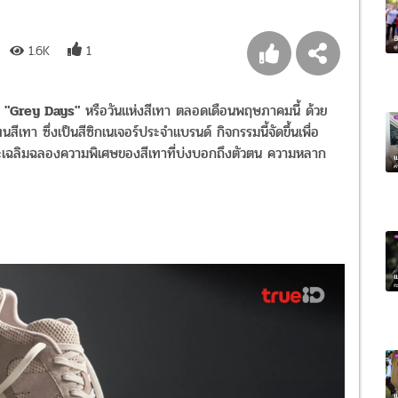
1.6K
1
"Grey Days"
หรือวันแห่งสีเทา ตลอดเดือนพฤษภาคมนี้ ด้วย
เทา ซึ่งเป็นสีซิกเนเจอร์ประจำแบรนด์ กิจกรรมนี้จัดขึ้นเพื่อ
เฉลิมฉลองความพิเศษของสีเทาที่บ่งบอกถึงตัวตน ความหลาก