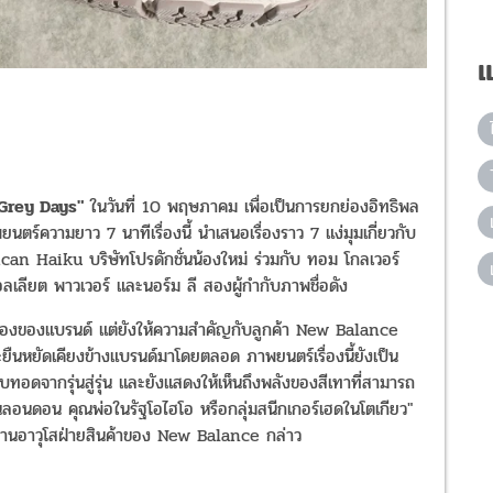
แ
Grey Days"
ในวันที่ 10 พฤษภาคม เพื่อเป็นการยกย่องอิทธิพล
ตร์ความยาว 7 นาทีเรื่องนี้ นำเสนอเรื่องราว 7 แง่มุมเกี่ยวกับ
n Haiku บริษัทโปรดักชั่นน้องใหม่ ร่วมกับ ทอม โกลเวอร์
อลเลียต พาวเวอร์ และนอร์ม ลี สองผู้กำกับภาพชื่อดัง
มองของแบรนด์ แต่ยังให้ความสำคัญกับลูกค้า New Balance
ะยืนหยัดเคียงข้างแบรนด์มาโดยตลอด ภาพยนตร์เรื่องนี้ยังเป็น
ทอดจากรุ่นสู่รุ่น และยังแสดงให้เห็นถึงพลังของสีเทาที่สามารถ
ลในลอนดอน คุณพ่อในรัฐโอไฮโอ หรือกลุ่มสนีกเกอร์เฮดในโตเกียว"
ธานอาวุโสฝ่ายสินค้าของ New Balance กล่าว