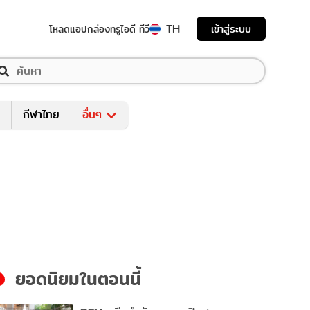
TH
เข้าสู่ระบบ
โหลดแอป
กล่องทรูไอดี ทีวี
กีฬาไทย
อื่นๆ
ยอดนิยมในตอนนี้