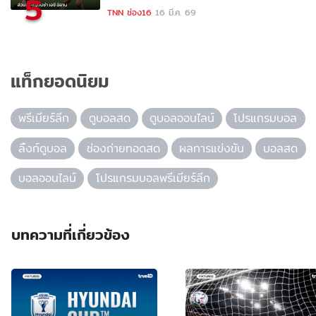
5
TNN ช่อง16
16 มี.ค. 69
แท็กยอดนิยม
พรีเมียร์ลีก
ดูบอลสด
ดูบอลออนไลน์
โปรแกรมบอล
ลิ้งก์ดูบอล
ช่องถ่ายทอดสด
ผลการแข่งขัน
บอลสด
บอลออนไลน์
โปรแกรมบอลพรีเมียร์ลีก
บทความที่เกี่ยวข้อง