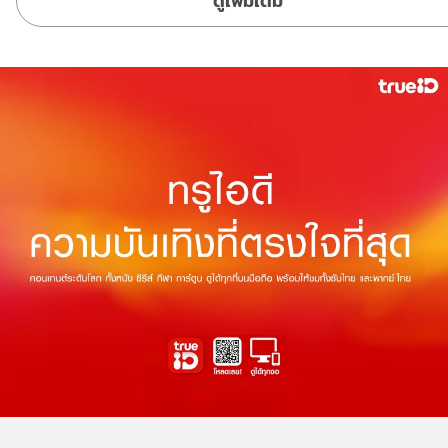
ดูเพิ่มเติม