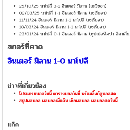
25/10/25 นาโปลี 3-1 อินเตอร์ มิลาน (เซเรียอา)
02/03/25 นาโปลี 1-1 อินเตอร์ มิลาน (เซเรียอา)
11/11/24 อินเตอร์ มิลาน 1-1 นาโปลี (เซเรียอา)
18/03/24 อินเตอร์ มิลาน 1-1 นาโปลี (เซเรียอา)
23/01/24 นาโปลี 0-1 อินเตอร์ มิลาน (ซุปเปอร์โคปา อิตาเลีย
สกอร์ที่คาด
อินเตอร์ มิลาน 1-0 นาโปลี
ข่าวที่เกี่ยวข้อง
โปรแกรมบอลวันนี้ ตารางบอลวันนี้ พร้อมลิ้งก์ดูบอลสด
สรุปผลบอล ผลบอลเมื่อคืน เช็กผลบอล ผลบอลสดวันนี้
แท็ก