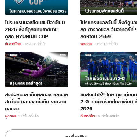
โปรแกรมบอลชิงแชมป์อาเซียน
โปรแกรมบอลวันนี้ ลิ้งก์ดูบอ
2026 ลิ้งก์ดูสดทีมชาติไทย
สด ตารางบอล วันอาทิตย์ที่ 
ดูสด HYUNDAI CUP
สิงหาคม 2569
ทีมชาติไทย
-160 นาทีที่แล้ว
ฟุตซอล
-100 นาทีที่แล้ว
สรุปผลบอล เช็กผลบอล ผลบอล
ชนสิงคโปร์!! ไทย ทุบ เมียนม
สดวันนี้ ผลบอลเมื่อคืน รายงาน
2-0 ลิ่วตัดเชือกศึกอาเซียน ค
ผลบอล
2026
ฟุตซอล
1 ชั่วโมงที่แล้ว
ทีมชาติไทย
9 ชั่วโมงที่แล้ว