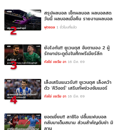
สรุปผลบอล เช็กผลบอล ผลบอลสด
วันนี้ ผลบอลเมื่อคืน รายงานผลบอล
2
ฟุตซอล
1 ชั่วโมงที่แล้ว
ยังไงกัน!! ยูเวนตุส จับตามอง 2 ผู้
รักษาประตูดังในศึกพรีเมียร์ลีก
3
กัลโช่ เซเรีย อา
16 มี.ค. 69
เล็งเสริมแนวรับ!! ยูเวนตุส เล็งคว้า
ตัว 'คิวิออร์' เสริมทัพช่วงซัมเมอร์
4
กัลโช่ เซเรีย อา
16 มี.ค. 69
ยอดเยี่ยม!! ลาซิโอ ปลื้มแฟนบอล
กลับมาเต็มสนาม ส่วนสำคัญดับซ่า มิ
ลาน