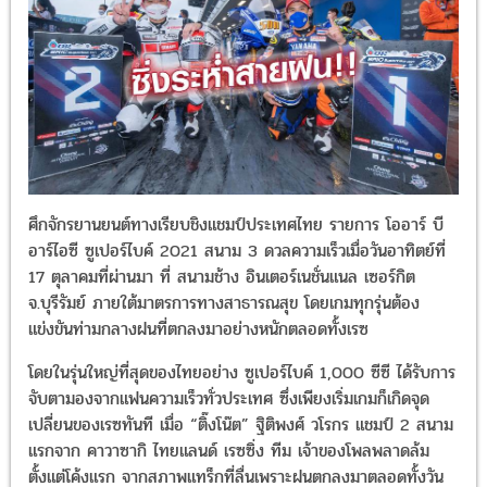
ศึกจักรยานยนต์ทางเรียบชิงแชมป์ประเทศไทย รายการ โออาร์ บี
อาร์ไอซี ซูเปอร์ไบค์ 2021 สนาม 3 ดวลความเร็วเมื่อวันอาทิตย์ที่
17 ตุลาคมที่ผ่านมา ที่ สนามช้าง อินเตอร์เนชั่นแนล เซอร์กิต
จ.บุรีรัมย์ ภายใต้มาตรการทางสาธารณสุข โดยเกมทุกรุ่นต้อง
แข่งขันท่ามกลางฝนที่ตกลงมาอย่างหนักตลอดทั้งเรซ
โดยในรุ่นใหญ่ที่สุดของไทยอย่าง ซูเปอร์ไบค์ 1,000 ซีซี ได้รับการ
จับตามองจากแฟนความเร็วทั่วประเทศ ซึ่งเพียงเริ่มเกมก็เกิดจุด
เปลี่ยนของเรซทันที เมื่อ “ติ๊งโน๊ต” ฐิติพงศ์ วโรกร แชมป์ 2 สนาม
แรกจาก คาวาซากิ ไทยแลนด์ เรซซิ่ง ทีม เจ้าของโพลพลาดล้ม
ตั้งแต่โค้งแรก จากสภาพแทร็กที่ลื่นเพราะฝนตกลงมาตลอดทั้งวัน