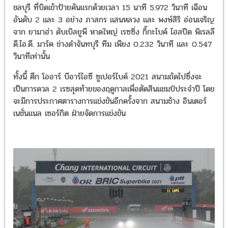
ชลบุรี ที่บิดเข้าป้ายคันแรกด้วยเวลา 15 นาที 5.972 วินาที เฉือน
อันดับ 2 และ 3 อย่าง ภาสกร แสนหลวง และ พงษ์สิริ อ่อนเจริญ
จาก ยามาฮ่า ดับเบิลยูพี หาดใหญ่ เรซซิ่ง กิ๊กะไบค์ ไฮสปีด พิเรลลี
ดี.ไอ.ดี. มาร์ค ช่างดำจันทบุรี ทีม เพียง 0.232 วินาที และ 0.547
วินาทีเท่านั้น
ทั้งนี้ ศึก โออาร์ บีอาร์ไอซี ซูเปอร์ไบค์ 2021 สนามถัดไปซึ่งจะ
เป็นการดวล 2 เรซสุดท้ายของฤดูกาลเพื่อตัดสินแชมป์ประจำปี โดย
จะมีการประกาศตารางการแข่งขันอีกครั้งจาก สนามช้าง อินเตอร์
เนชั่นแนล เซอร์กิต ฝ่ายจัดการแข่งขัน