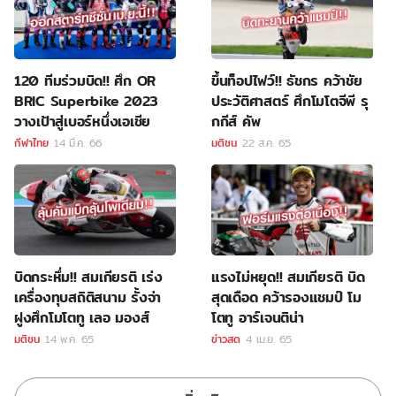
120 ทีมร่วมบิด!! ศึก OR
ขึ้นท็อปไฟว์!! ธัชกร คว้าชัย
BRIC Superbike 2023
ประวัติศาสตร์ ศึกโมโตจีพี รุ
วางเป้าสู่เบอร์หนึ่งเอเชีย
กกีส์ คัพ
กีฬาไทย
14 มี.ค. 66
มติชน
22 ส.ค. 65
บิดกระหึ่ม!! สมเกียรติ เร่ง
แรงไม่หยุด!! สมเกียรติ บิด
เครื่องทุบสถิติสนาม รั้งจ่า
สุดเดือด คว้ารองแชมป์ โม
ฝูงศึกโมโตทู เลอ มองส์
โตทู อาร์เจนติน่า
มติชน
14 พ.ค. 65
ข่าวสด
4 เม.ย. 65