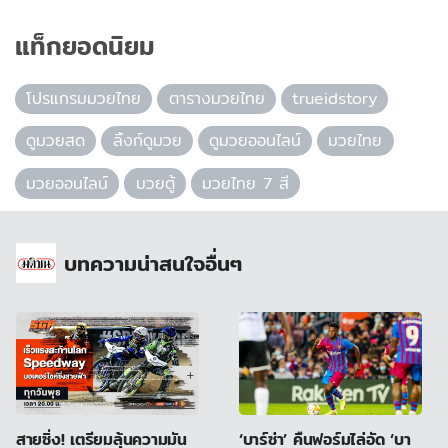
แท็กยอดนิยม
โปรแกรมมวยไทย
ตารางมวยไทย
trueidstory
ดูมวยสด
ลิ้งก์ดูมวย
ดูมวยออนไลน์
มวยไทย
มวยออนไลน์
มวยตู้
มวยไทย 7 สี
บทความน่าสนใจอื่นๆ
สายซิ่ง! เตรียมลุ้นความมัน
‘บาร์ซ่า’ คืนฟอร์มไล่อัด ‘บา