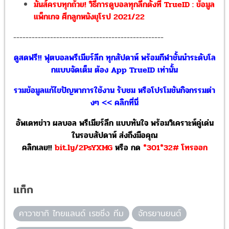
มันส์ครบทุกถ้วย! วิธีการดูบอลทุกลีกดังที่ TrueID : ข้อมูล
แพ็กเกจ ศึกลูกหนังยุโรป 2021/22
-------------------------------------------------
ดูสดฟรี!! ฟุตบอลพรีเมียร์ลีก ทุกสัปดาห์ พร้อมกีฬาชั้นนำระดับโล
กแบบจัดเต็ม ต้อง App TrueID เท่านั้น
รวมข้อมูลแก้ไขปัญหาการใช้งาน รับชม หรือโปรโมชันกิจกรรมต่า
งๆ << คลิกที่นี่
อัพเดทข่าว ผลบอล พรีเมียร์ลีก แบบทันใจ พร้อมวิเคราะห์คู่เด่น
ในรอบสัปดาห์ ส่งถึงมือคุณ
คลิกเลย!!
bit.ly/2PsYXMG
หรือ
กด
*301*32# โทรออก
แท็ก
คาวาซากิ ไทยแลนด์ เรซซิ่ง ทีม
จักรยานยนต์