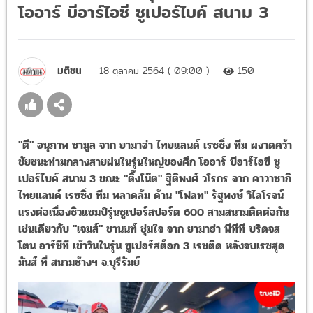
โออาร์ บีอาร์ไอซี ซูเปอร์ไบค์ สนาม 3
มติชน
18 ตุลาคม 2564 ( 09:00 )
150
"ตี" อนุภาพ ซามูล จาก ยามาฮ่า ไทยแลนด์ เรซซิ่ง ทีม ผงาดคว้า
ชัยชนะท่ามกลางสายฝนในรุ่นใหญ่ของศึก โออาร์ บีอาร์ไอซี ซู
เปอร์ไบค์ สนาม 3 ขณะ "ติ๊งโน๊ต" ฐิติพงศ์ วโรกร จาก คาวาซากิ
ไทยแลนด์ เรซซิ่ง ทีม พลาดล้ม ด้าน "โฟลท" รัฐพงษ์ วิไลโรจน์
แรงต่อเนื่องซิวแชมป์รุ่นซูเปอร์สปอร์ต 600 สามสนามติดต่อกัน
เช่นเดียวกับ "เจมส์" ชานนท์ ชุ่มใจ จาก ยามาฮ่า พีทีที บริดจส
โตน อาร์ซีที เข้าวินในรุ่น ซูเปอร์สต็อก 3 เรซติด หลังจบเรซสุด
มันส์ ที่ สนามช้างฯ จ.บุรีรัมย์