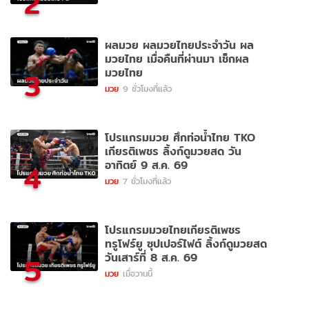
2
ผลมวย ผลมวยไทยประจำวัน ผล
มวยไทย เมื่อคืนที่ผ่านมา เช็กผล
มวยไทย
3
มวย
9 ชั่วโมงที่แล้ว
โปรแกรมมวย ศึกท่อน้ำไทย TKO
เกียรติเพชร ลิ้งก์ดูมวยสด วัน
อาทิตย์ 9 ส.ค. 69
4
มวย
7 ชั่วโมงที่แล้ว
โปรแกรมมวยไทยเกียรติเพชร
ทรูโฟร์ยู ซุปเปอร์ไฟต์ ลิ้งก์ดูมวยสด
วันเสาร์ที่ 8 ส.ค. 69
5
มวย
เมื่อวานนี้