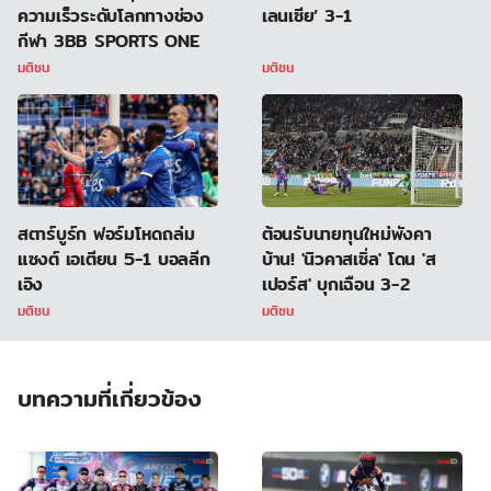
ความเร็วระดับโลกทางช่อง
เลนเซีย’ 3-1
กีฬา 3BB SPORTS ONE
มติชน
มติชน
สตาร์บูร์ก ฟอร์มโหดถล่ม
ต้อนรับนายทุนใหม่พังคา
แซงต์ เอเตียน 5-1 บอลลีก
บ้าน! 'นิวคาสเซิ่ล' โดน 'ส
เอิง
เปอร์ส' บุกเฉือน 3-2
มติชน
มติชน
บทความที่เกี่ยวข้อง