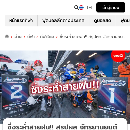
TH
เข้าสู่ระบบ
หน้าแรกกีฬา
ฟุตบอลลีกต่างประเทศ
ดูบอลสด
ฟุต
อ่าน
กีฬา
กีฬาไทย
ซิ่งระห่ำสายฝน!! สรุปผล จักรยานยนต์
โออาร์ บีอาร์ไอซี ซูเปอร์ไบค์ สนาม 3
ซิ่งระห่ำสายฝน!! สรุปผล จักรยานยนต์