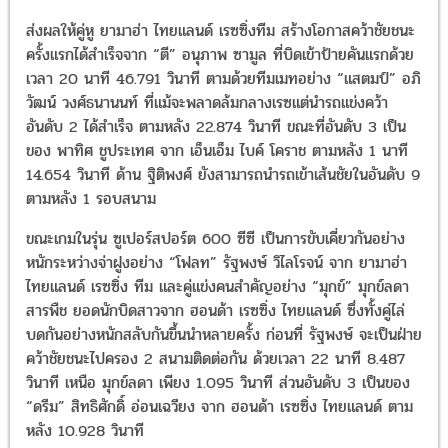
ส่งผลให้คู่หู ยามาฮ่า ไทยแลนด์ เรซซิ่งทีม สร้างโอกาสคว้าชัยชนะ
ครั้งแรกได้สำเร็จจาก “ตี” อนุภาพ ซามูล ที่บิดเข้าป้ายคันแรกด้วย
เวลา 20 นาที 46.791 วินาที ตามด้วยทีมเมทอย่าง “แสตมป์” อภิ
วัฒน์ วงศ์ธนานนท์ ที่แม้จะพลาดล้มกลางเรซแต่นำรถแข่งคว้า
อันดับ 2 ได้สำเร็จ ตามหลัง 22.874 วินาที ขณะที่อันดับ 3 เป็น
ของ พาทิศ ชูประเทศ จาก เอ็นเอ็ม ไบค์ โคราช ตามหลัง 1 นาที
14.654 วินาที ด้าน ฐิติพงศ์ ยังสามารถนำรถเข้าเส้นชัยในอันดับ 9
ตามหลัง 1 รอบสนาม
ขณะเกมในรุ่น ซูเปอร์สปอร์ต 600 ซีซี เป็นการขับเคี่ยวกันอย่าง
หนักระหว่างจ่าฝูงอย่าง “โฟลท” รัฐพงษ์ วิไลโรจน์ จาก ยามาฮ่า
ไทยแลนด์ เรซซิ่ง ทีม และคู่แข่งคนสำคัญอย่าง “มุกข์” มุกข์ลดา
สารพืช ยอดนักบิดสาวจาก ฮอนด้า เรซซิ่ง ไทยแลนด์ ซึ่งทั้งคู่ไล่
บดกันอย่างหนักสลับกันขึ้นนำหลายครั้ง ก่อนที่ รัฐพงษ์ จะเป็นฝ่าย
คว้าชัยชนะไปครอง 2 สนามติดต่อกัน ด้วยเวลา 22 นาที 8.487
วินาที เหนือ มุกข์ลดา เพียง 1.095 วินาที ส่วนอันดับ 3 เป็นของ
“ดรีม” สิทธิศักดิ์ อ่อนเฉวียง จาก ฮอนด้า เรซซิ่ง ไทยแลนด์ ตาม
หลัง 10.928 วินาที