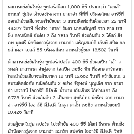
ผลการแข่งขันในรุ่น ซูเปอร์สต็อก 1,000 ซีซี ปรากฏว่า “เจมส์”
ชานนท์ ชุ่มใจ เจ้าของโพลจาก ยามาฮ่า พีทีที บริดจสโตน อาร์ซีที
ออกนำม้วนเดียวจบคว้าชัยชนะ 3 สนามติดต่อกันด้วยเวลา 22 นาที
48.377 วินาที ทิ้งห่าง “ตาล” รัชดา นาคเจริญศรี จาก ตาล เรซ
ซิ่ง คอนเน็คต์ อันดับ 2 ถึง 7.815 วินาที ส่วนอันดับ 3 ได้แก่ สิร
ภพ พูลศรี นักบิดดาวรุ่งจาก ยามาฮ่า เจริญสมบัติ เอ็นพี สปีด ออ
ยล์ เดอะ เบลล์ 55 บริดจสโตน ตามหลังผู้ชนะ 18.502 วินาที
ด้านการแข่งขันในรุ่น ซูเปอร์สปอร์ต 400 ซีซี ยังคงเป็น “เอ้” ว
รพงศ์ มาลาหวล จ่าฝูงจาก ไฮสปีด เรซซิ่ง ทีม ที่ออกสตาร์ทจาก
โพลนำม้วนเดียวจบด้วยเวลา 12 นาที 12.662 วินาที คว้าชัยชนะ 3
สนามติดต่อกัน เหนืออันดับ 2 อย่าง รัฐพงษ์ บุญเลิศ จาก ยามา
ฮ่า เควายบี ไออาร์ซี ดี.ไอ.ดี. น้ำบาน เอ็มเอ็น8 โก๋ท่ามะกา ถึง
6.728 วินาที ส่วนอันดับ 3 เป็นของ สุทธิภัทร พัชรีธร จาก ยามา
ฮ่า อาร์ซีบี ไออาร์ซี ดี.ไอ.ดี. โมตุล ตาตั้ม เรซซิ่ง ตามหลังแชมป์
10.426 วินาที
ส่วนผู้ชนะในรุ่น สปอร์ต โปรดักชั่น 400 ซีซี ได้แก่ ธีรเทพ ต้านชัง
นักบิดดาวรุ่งจาก ยามาฮ่า สมาร์ท สปอร์ต ไออาร์ซี ดี.ไอ.ดี. วิทย์