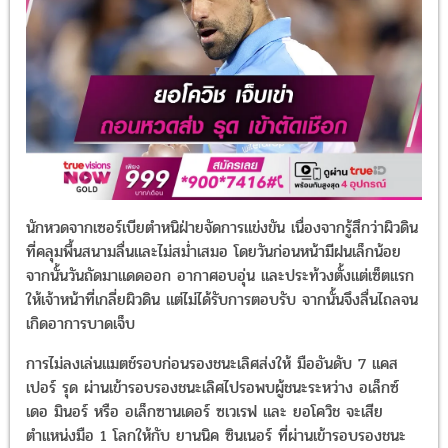
นักหวดจากเซอร์เบียตำหนิฝ่ายจัดการแข่งขัน เนื่องจากรู้สึกว่าผิวดิน
ที่คลุมพื้นสนามลื่นและไม่สม่ำเสมอ โดยวันก่อนหน้ามีฝนเล็กน้อย
จากนั้นวันถัดมาแดดออก อากาศอบอุ่น และประท้วงตั้งแต่เซ็ตแรก
ให้เจ้าหน้าที่เกลี่ยผิวดิน แต่ไม่ได้รับการตอบรับ จากนั้นจึงลื่นไถลจน
เกิดอาการบาดเจ็บ
การไม่ลงเล่นแมตช์รอบก่อนรองชนะเลิศส่งให้ มืออันดับ 7 แคส
เปอร์ รุด ผ่านเข้ารอบรองชนะเลิศไปรอพบผู้ชนะระหว่าง อเล็กซ์
เดอ มินอร์ หรือ อเล็กซานเดอร์ ซเวเรฟ และ ยอโควิช จะเสีย
ตำแหน่งมือ 1 โลกให้กับ ยานนิค ซินเนอร์ ที่ผ่านเข้ารอบรองชนะ