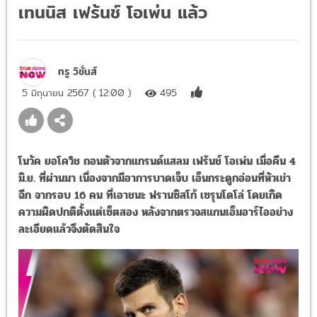
เทนนิส เฟร้นช์ โอเพ่น แล้ว
ทรู วิชั่นส์
5 มิถุนายน 2567 ( 12:00 )
495
โนวัค ยอโควิช ถอนตัวจากแกรนด์แสลม เฟร้นช์ โอเพ่น เมื่อคืน 4
มิ.ย. ที่ผ่านมา เนื่องจากมีอาการบาดเจ็บ เอ็นกระดูกอ่อนที่หัวเข่า
ฉีก จากรอบ 16 คน ที่เอาชนะ ฟรานซิสโก้ เซรุนโดโล่ โดยเกิด
ความผิดปกติตั้งแต่เซ็ตสอง หลังจากตรวจสแกนเอ็มอาร์ไออย่าง
ละเอียดแล้วจึงตัดสินใจ