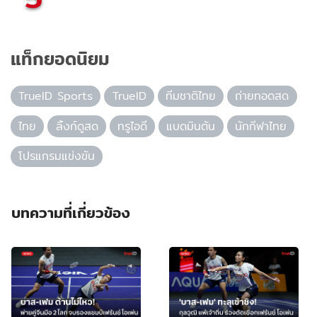
แท็กยอดนิยม
TrueID Sports
TrueID
ทีมชาติไทย
ถ่ายทอดสด
ไทย
ลิ้งก์ดูสด
ทรูไอดี
แบดมินตัน
นักกีฬาไทย
โปรแกรมแข่งขัน
บทความที่เกี่ยวข้อง