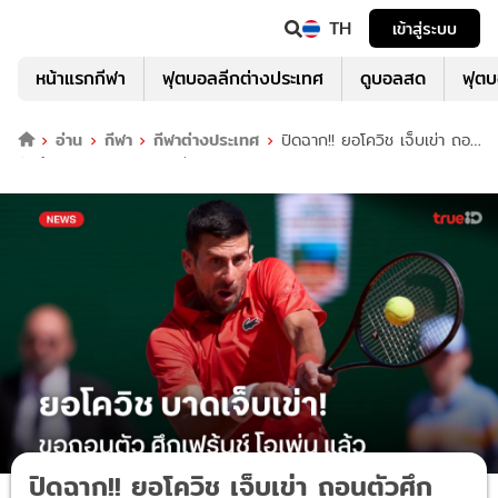
TH
เข้าสู่ระบบ
หน้าแรกกีฬา
ฟุตบอลลีกต่างประเทศ
ดูบอลสด
ฟุต
อ่าน
กีฬา
กีฬาต่างประเทศ
ปิดฉาก!! ยอโควิช เจ็บเข่า ถอน
ตัวศึกเทนนิส เฟร้นช์ โอเพ่น แล้ว
ปิดฉาก!! ยอโควิช เจ็บเข่า ถอนตัวศึก