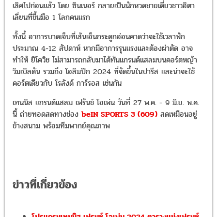
เลิศไปก่อนแล้ว โดย ซินเนอร์ กลายเป็นนักหวดชายเดี่ยวชาวอิตา
เลี่ยนที่ขึ้นมือ 1 โลกคนแรก
ทั้งนี้ อาการบาดเจ็บที่เส้นเอ็นกระดูกอ่อนคาดว่าจะใช้เวลาพัก
ประมาณ 4-12 สัปดาห์ หากมีอาการรุนแรงและต้องผ่าตัด อาจ
ทำให้ ยิโควิช ไม่สามารถกลับมาได้ทันแกรนด์แสลมบนคอร์ตหญ้า
วิมเบิลดัน รวมถึง โอลิมปิก 2024 ที่จัดขึ้นในปารีส และน่าจะใช้
คอร์ตเดียวกับ โรลังด์ การ์รอส เช่นกัน
เทนนิส แกรนด์แสลม เฟร้นช์ โอเพ่น วันที่ 27 พ.ค. - 9 มิ.ย. พ.ค.
นี้ ถ่ายทอดสดทางช่อง
beIN SPORTS 3 (609)
สดเหมือนอยู่
ข้างสนาม พร้อมทีมพากย์คุณภาพ
ข่าวที่เกี่ยวข้อง
โปรแกรมเทนนิส เฟรนช์ โอเพ่น 2024 ตารางแข่งเฟรนช์