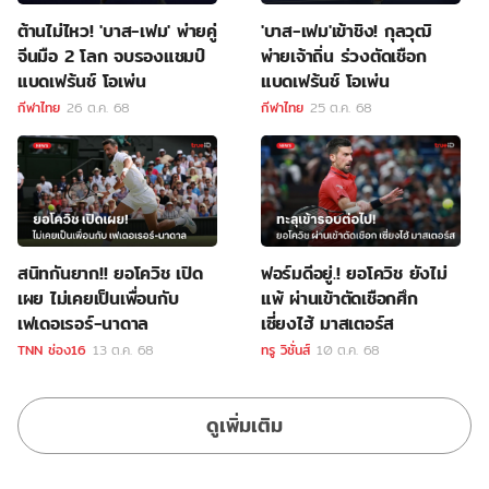
ต้านไม่ไหว! 'บาส-เฟม' พ่ายคู่
'บาส-เฟม'เข้าชิง! กุลวุฒิ
จีนมือ 2 โลก จบรองแชมป์
พ่ายเจ้าถิ่น ร่วงตัดเชือก
แบดเฟร้นช์ โอเพ่น
แบดเฟร้นช์ โอเพ่น
กีฬาไทย
26 ต.ค. 68
กีฬาไทย
25 ต.ค. 68
สนิทกันยาก!! ยอโควิช เปิด
ฟอร์มดีอยู่.! ยอโควิช ยังไม่
เผย ไม่เคยเป็นเพื่อนกับ
แพ้ ผ่านเข้าตัดเชือกศึก
เฟเดอเรอร์-นาดาล
เซี่ยงไฮ้ มาสเตอร์ส
TNN ช่อง16
13 ต.ค. 68
ทรู วิชั่นส์
10 ต.ค. 68
ดูเพิ่มเติม