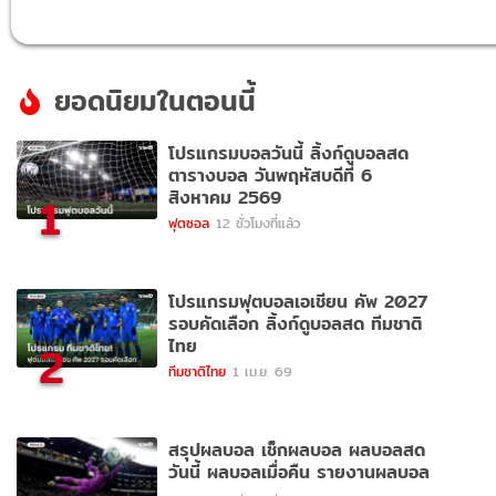
ยอดนิยมในตอนนี้
โปรแกรมบอลวันนี้ ลิ้งก์ดูบอลสด
ตารางบอล วันพฤหัสบดีที่ 6
สิงหาคม 2569
1
ฟุตซอล
12 ชั่วโมงที่แล้ว
โปรแกรมฟุตบอลเอเชียน คัพ 2027
รอบคัดเลือก ลิ้งก์ดูบอลสด ทีมชาติ
ไทย
2
ทีมชาติไทย
1 เม.ย. 69
สรุปผลบอล เช็กผลบอล ผลบอลสด
วันนี้ ผลบอลเมื่อคืน รายงานผลบอล