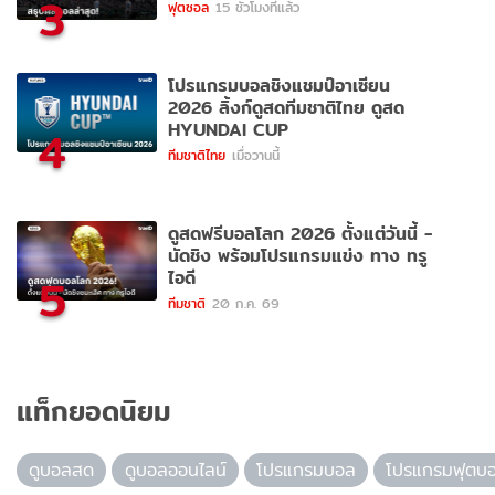
3
ฟุตซอล
15 ชั่วโมงที่แล้ว
โปรแกรมบอลชิงแชมป์อาเซียน
2026 ลิ้งก์ดูสดทีมชาติไทย ดูสด
HYUNDAI CUP
4
ทีมชาติไทย
เมื่อวานนี้
ดูสดฟรีบอลโลก 2026 ตั้งแต่วันนี้ -
นัดชิง พร้อมโปรแกรมแข่ง ทาง ทรู
ไอดี
5
ทีมชาติ
20 ก.ค. 69
แท็กยอดนิยม
ดูบอลสด
ดูบอลออนไลน์
โปรแกรมบอล
โปรแกรมฟุตบ