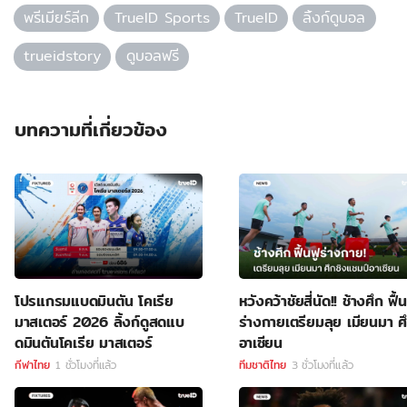
พรีเมียร์ลีก
TrueID Sports
TrueID
ลิ้งก์ดูบอล
trueidstory
ดูบอลฟรี
บทความที่เกี่ยวข้อง
โปรแกรมแบดมินตัน โคเรีย
หวังคว้าชัยสี่นัด!! ช้างศึก ฟื้น
มาสเตอร์ 2026 ลิ้งก์ดูสดแบ
ร่างกายเตรียมลุย เมียนมา ศ
ดมินตันโคเรีย มาสเตอร์
อาเซียน
กีฬาไทย
1 ชั่วโมงที่แล้ว
ทีมชาติไทย
3 ชั่วโมงที่แล้ว