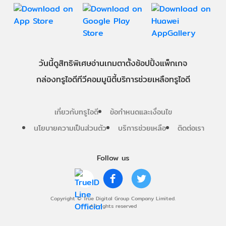
วันนี้
ดู
สิทธิพิเศษ
อ่าน
เกม
ตาตั้ง
ช้อปปิ้ง
แพ็กเกจ
กล่องทรูไอดีทีวี
คอมมูนิตี้
บริการช่วยเหลือทรูไอดี
เกี่ยวกับทรูไอดี
ข้อกำหนดและเงื่อนไข
นโยบายความเป็นส่วนตัว
บริการช่วยเหลือ
ติดต่อเรา
Follow us
Copyright © True Digital Group Company Limited.
All rights reserved