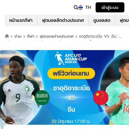
TH
เข้าสู่ระบบ
หน้าแรกกีฬา
ฟุตบอลลีกต่างประเทศ
ดูบอลสด
ฟุต
อ่าน
กีฬา
ฟุตบอลต่างประเทศ
ซาอุดิอาระเบีย VS จีน :
พรีวิว ฟุตบอล เอเอฟซี U17 เอเชียน คัพ 2023 (ลิ้งก์ดูบอลสด)