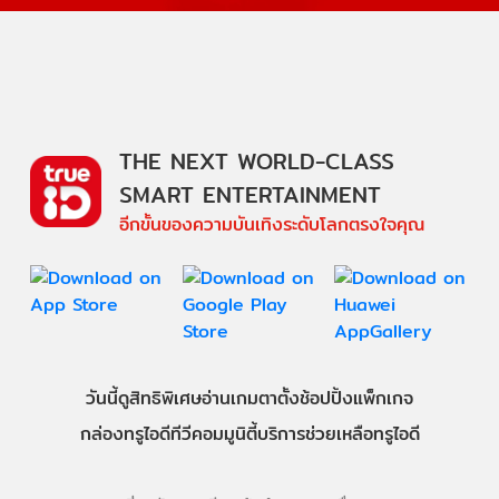
THE NEXT WORLD-CLASS
SMART ENTERTAINMENT
อีกขั้นของความบันเทิงระดับโลกตรงใจคุณ
วันนี้
ดู
สิทธิพิเศษ
อ่าน
เกม
ตาตั้ง
ช้อปปิ้ง
แพ็กเกจ
กล่องทรูไอดีทีวี
คอมมูนิตี้
บริการช่วยเหลือทรูไอดี