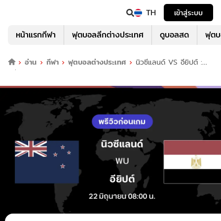
TH
เข้าสู่ระบบ
หน้าแรกกีฬา
ฟุตบอลลีกต่างประเทศ
ดูบอลสด
ฟุต
อ่าน
กีฬา
ฟุตบอลต่างประเทศ
นิวซีแลนด์ VS อียิปต์ :
พรีวิว ฟุตบอลโลก 2026