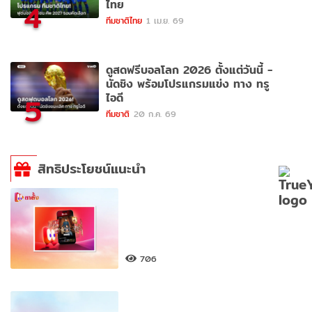
ไทย
4
ทีมชาติไทย
1 เม.ย. 69
ดูสดฟรีบอลโลก 2026 ตั้งแต่วันนี้ -
นัดชิง พร้อมโปรแกรมแข่ง ทาง ทรู
ไอดี
5
ทีมชาติ
20 ก.ค. 69
สิทธิประโยชน์แนะนำ
706