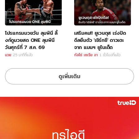
โปรแกรมมวยวัน ลุมพินี ลิ้
เสริมคม!! ยูเวนตุส เร่งปิด
งก์ดูมวยสด ONE ลุมพินี
ดีลยืมตัว 'เซิร์กซี' ดาวเตะ
วันศุกร์ที่ 7 ส.ค. 69
จาก แมนฯ ยูไนเต็ด
มวย
25 นาทีที่แล้ว
กัลโช่ เซเรีย อา
1 ชั่วโมงที่แล้ว
ดูเพิ่มเติม