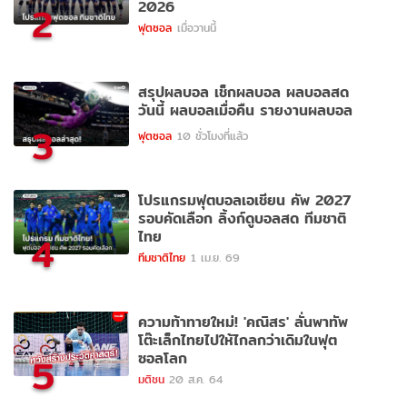
2026
2
ฟุตซอล
เมื่อวานนี้
สรุปผลบอล เช็กผลบอล ผลบอลสด
วันนี้ ผลบอลเมื่อคืน รายงานผลบอล
3
ฟุตซอล
10 ชั่วโมงที่แล้ว
โปรแกรมฟุตบอลเอเชียน คัพ 2027
รอบคัดเลือก ลิ้งก์ดูบอลสด ทีมชาติ
ไทย
4
ทีมชาติไทย
1 เม.ย. 69
ความท้าทายใหม่! 'คณิสร' ลั่นพาทัพ
โต๊ะเล็กไทยไปให้ไกลกว่าเดิมในฟุต
ซอลโลก
5
มติชน
20 ส.ค. 64