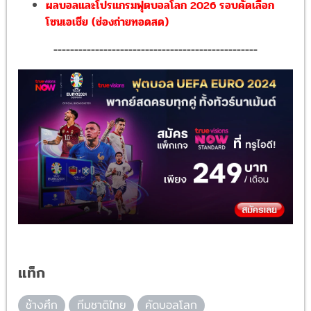
ผลบอลและโปรแกรมฟุตบอลโลก 2026 รอบคัดเลือก
โซนเอเชีย (ช่องถ่ายทอดสด)
-------------------------------------------------
แท็ก
ช้างศึก
ทีมชาติไทย
คัดบอลโลก