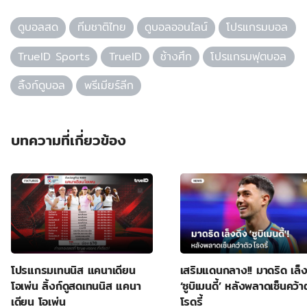
ดูบอลสด
ทีมชาติไทย
ดูบอลออนไลน์
โปรแกรมบอล
TrueID Sports
TrueID
ช้างศึก
โปรแกรมฟุตบอล
ลิ้งก์ดูบอล
พรีเมียร์ลีก
บทความที่เกี่ยวข้อง
โปรแกรมเทนนิส แคนาเดียน
เสริมแดนกลาง!! มาดริด เล็ง
โอเพ่น ลิ้งก์ดูสดเทนนิส แคนา
‘ซูบิเมนดี้’ หลังพลาดเซ็นคว้า
เดียน โอเพ่น
โรดรี้