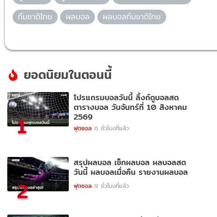
ทีมชาติไทย
ผลบอล
ผลบอลทีมชาติไทย
ยอดนิยมในตอนนี้
โปรแกรมบอลวันนี้ ลิ้งก์ดูบอลสด
ตารางบอล วันจันทร์ที่ 10 สิงหาคม
2569
1
ฟุตซอล
6 ชั่วโมงที่แล้ว
สรุปผลบอล เช็กผลบอล ผลบอลสด
วันนี้ ผลบอลเมื่อคืน รายงานผลบอล
2
ฟุตซอล
9 ชั่วโมงที่แล้ว