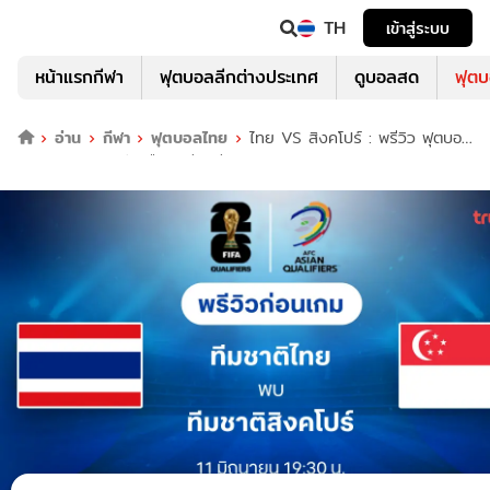
TH
เข้าสู่ระบบ
หน้าแรกกีฬา
ฟุตบอลลีกต่างประเทศ
ดูบอลสด
ฟุต
อ่าน
กีฬา
ฟุตบอลไทย
ไทย VS สิงคโปร์ : พรีวิว ฟุตบอล
โลก 2026 รอบคัดเลือก (ช่องถ่ายทอดสด)