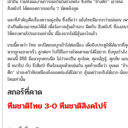
เจ้าถิ่น รวมทั้งผลงานการเจอกันในช่วงหลัง ซึ่งทัพ “ช้างศึก” เอาชนะ
สิงคโปร์ ได้ตลอดการเจอกัน 7 นัดหลังสุด
และที่สำคัญคือเรื่องความมุ่งมั่น ซึ่งเชื่อว่า แข้งไทยมีมากกว่าแน่นอน เ
จำเป็นต้องเอาชนะให้ได้ เพื่อโอกาสลุ้นเข้ารอบ ผิดกับ สิงคโปร์ ที่ลงสน
ให้ครบตามโปรแกรมเท่านั้น เนื่องจากไม่มีลุ้นอะไรแล้ว
เกมนี้คาดว่า ไทย จะเปิดเกมบุกเข้าใส่ต่อเนื่อง เพื่อยิงประตูให้ได้มากที่ส
หากลูกแรกมาเร็ว ลูกต่อๆ ไปก็มีโอกาสไหลตามมาได้ไม่ยาก ยิ่งขุมกำลัง
ตอนนี้ อิชิอิ มีแนวรุกครบมือ ไม่ว่าจะเป็น สุภโชค, ศุภณัฏฐ์, ศุภชัย แถ
มี ชนาธิป กับ ธีรศิลป์ ที่พร้อมลุยด้วยเช่นกัน สุดท้ายเชื่อว่า ขุนพล “ช้า
ศึก” น่าจะคว้าชัยเหนือแข้งลอดช่องได้ไม่ยาก ลุ้นแค่ว่าจะยิงได้มาก-น้อย
ไหนเท่านั้น
สกอร์ที่คาด
ทีมชาติไทย 3-0 ทีมชาติสิงคโปร์