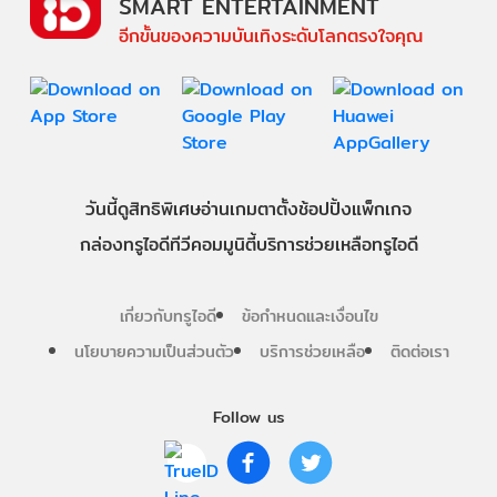
SMART ENTERTAINMENT
อีกขั้นของความบันเทิงระดับโลกตรงใจคุณ
วันนี้
ดู
สิทธิพิเศษ
อ่าน
เกม
ตาตั้ง
ช้อปปิ้ง
แพ็กเกจ
กล่องทรูไอดีทีวี
คอมมูนิตี้
บริการช่วยเหลือทรูไอดี
เกี่ยวกับทรูไอดี
ข้อกำหนดและเงื่อนไข
นโยบายความเป็นส่วนตัว
บริการช่วยเหลือ
ติดต่อเรา
Follow us