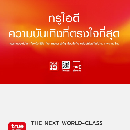
THE NEXT WORLD-CLASS