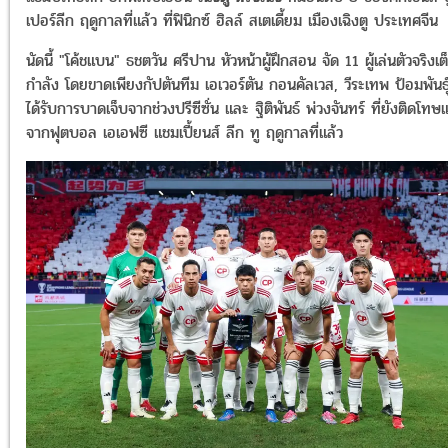
เปอร์ลีก ฤดูกาลที่แล้ว
ที่ฟินิกซ์ ฮิลล์ สเตเดี้ยม เมืองเฉิงตู ประเทศจีน
นัดนี้ "โค้ชแบน" ธชตวัน ศรีปาน หัวหน้าผู้ฝึกสอน จัด 11 ผู้เล่นตัวจริงเต
กำลัง โดยขาดเพียงกัปตันทีม เอเวอร์ตัน กอนคัลเวส, วีระเทพ ป้อมพันธ์ุ 
ได้รับการบาดเจ็บจากช่วงปรีซีซั่น และ ฐิติพันธ์ พ่วงจันทร์ ที่ยังติดโท
จากฟุตบอล เอเอฟซี แชมเปี้ยนส์ ลีก ทู ฤดูกาลที่แล้ว