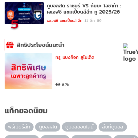
ดูบอลสด ราชบุรี VS กัมบะ โอซาก้า :
เอเอฟซี แชมเปี้ยนส์ลีก ทู 2025/26
5
เอเอฟซี แชมเปี้ยนส์ ลีก
11 มี.ค. 69
สิทธิประโยชน์แนะนำ
ทรู แบงค็อก ยูไนเต็ด
8.7K
แท็กยอดนิยม
พรีเมียร์ลีก
ดูบอลสด
ดูบอลออนไลน์
ลิ้งก์ดูบอล