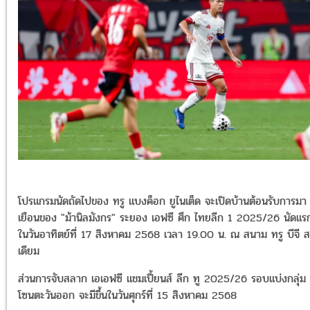
โปรแกรมนัดถัดไปของ ทรู แบงค็อก ยูไนเต็ด จะเปิดบ้านต้อนรับการมา
เยือนของ "ม้านิลมังกร" ระยอง เอฟซี ศึก ไทยลีก 1 2025/26 นัดแร
ในวันอาทิตย์ที่ 17 สิงหาคม 2568 เวลา 19.00 น. ณ สนาม ทรู​ บีจี ส
เดียม
ส่วนการจับสลาก เอเอฟซี แชมเปี้ยนส์ ลีก ทู 2025/26 รอบแบ่งกลุ่ม
โซนตะวันออก จะมีขึ้นในวันศุกร์ที่ 15 สิงหาคม 2568