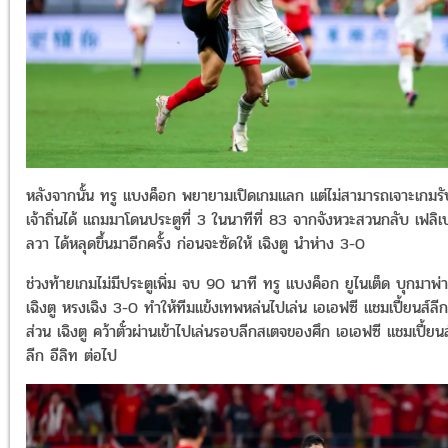
หลังจากนั้น ทรู แบงค็อก พยายามเปิดเกมแลก แต่ไม่สามารถเจาะเกมรั
เจ้าถิ่นได้ แถมมาโดนประตูที่ 3 ในนาทีที่ 83 จากจังหวะสวนกลับ เฟลิเ
ลวา ได้หลุดขึ้นมาอีกครั้ง ก่อนจะซัดให้ เฉิงตู นำห่าง 3-0
ช่วงท้ายเกมไม่มีประตูเพิ่ม จบ 90 นาที ทรู แบงค็อก ยูไนเต็ด บุกมาพ่
เฉิงตู หรงเฉิง 3-0 ทำให้ทีมแข้งเทพ
หล่นไปเล่น เอเอฟซี แชมเปี้ยนส์ลี
ส่วน เฉิงตู คว้าตั๋วผ่านเข้าไปเล่นรอบลีกสเตจของศึก เอเอฟซี แชมเปี้ยนส
ลีก อีลิท ต่อไป