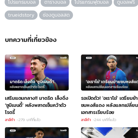
โปรแกรมบอล
ตารางบอล
โปรแกรมฟุตบอล
ดูบอลฟรี
trueidstory
ช่องดูบอลสด
บทความที่เกี่ยวข้อง
เสริมแดนกลาง!! มาดริด เล็งดึง
รอเปิดตัว! 'อเราโฆ่' เตรียมย้
‘ซูบิเมนดี้’ หลังพลาดเซ็นคว้าตัว
ซบหงส์แดง หลังแลกเปลี่ยน
โรดรี้
เอกสารเรียบร้อย
ลาลีก้า
-279 นาทีที่แล้ว
ลาลีก้า
-244 นาทีที่แล้ว