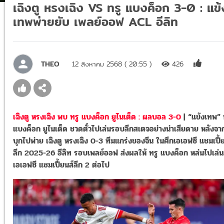
เฉิงตู หรงเฉิง VS ทรู แบงค็อก 3-0 : แข้
เทพพ่ายยับ เพลย์ออฟ ACL อีลิท
THEO
12 สิงหาคม 2568 ( 20:55 )
426
เฉิงตู หรงเฉิง พบ ทรู แบงค็อก ยูไนเต็ด : ผลบอล 3-0
| “แข้งเทพ” 
แบงค็อก ยูไนเต็ด ชวดตั๋วไปเล่นรอบลีกสเตจอย่างน่าเสียดาย หลังจา
บุกไปพ่าย เฉิงตู หรงเฉิง 0-3 ทีมแกร่งของจีน ในศึกเอเอฟซี แชมเปี้
ลีก 2025-26 อีลิท รอบเพลย์ออฟ ส่งผลให้ ทรู แบงค็อก หล่นไปเล่น
เอเอฟซี แชมเปี้ยนส์ลีก 2 ต่อไป