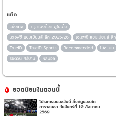
แท็ก
แข้งเทพ
ทรู แบงค็อก ยูไนเต็ด
เอเอฟซี แชมเปียนส์ ลีก 2025/26
เอเอฟซี แชมเปียนส์ ลีก
TrueID
TrueID Sports
Recommended
โค้ชแบน
ธชตวัน ศรีปาน
ผลบอล
ยอดนิยมในตอนนี้
โปรแกรมบอลวันนี้ ลิ้งก์ดูบอลสด
ตารางบอล วันจันทร์ที่ 10 สิงหาคม
2569