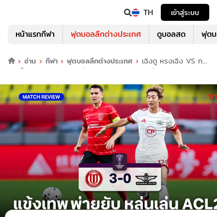
TH
เข้าสู่ระบบ
หน้าแรกกีฬา
ฟุตบอลลีกต่างประเทศ
ดูบอลสด
ฟุต
อ่าน
กีฬา
ฟุตบอลลีกต่างประเทศ
เฉิงตู หรงเฉิง VS ทรู
แบงค็อก 3-0 : แข้งเทพพ่ายยับ เพลย์ออฟ ACL อีลิท