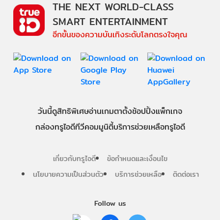
THE NEXT WORLD-CLASS
SMART ENTERTAINMENT
อีกขั้นของความบันเทิงระดับโลกตรงใจคุณ
วันนี้
ดู
สิทธิพิเศษ
อ่าน
เกม
ตาตั้ง
ช้อปปิ้ง
แพ็กเกจ
กล่องทรูไอดีทีวี
คอมมูนิตี้
บริการช่วยเหลือทรูไอดี
เกี่ยวกับทรูไอดี
ข้อกำหนดและเงื่อนไข
นโยบายความเป็นส่วนตัว
บริการช่วยเหลือ
ติดต่อเรา
Follow us