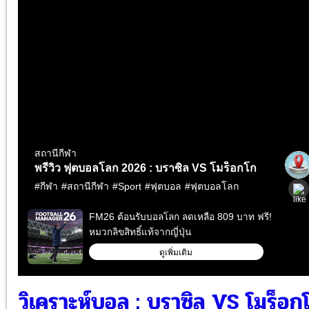
วิเคราะห์บอล : บราซิล VS โมร็อก