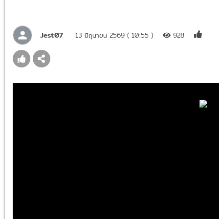
Jest07
13 มิถุนายน 2569 ( 10:55 )
928