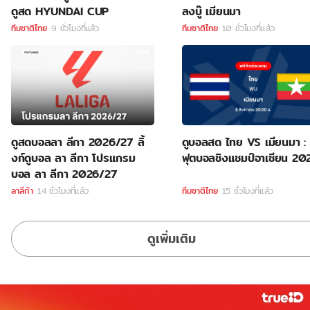
ดูสด HYUNDAI CUP
ลงบู๊ เมียนมา
ทีมชาติไทย
9 ชั่วโมงที่แล้ว
ทีมชาติไทย
10 ชั่วโมงที่แล้ว
ดูสดบอลลา ลีกา 2026/27 ลิ้
ดูบอลสด ไทย VS เมียนมา :
งก์ดูบอล ลา ลีกา โปรแกรม
ฟุตบอลชิงแชมป์อาเซียน 20
บอล ลา ลีกา 2026/27
ลาลีก้า
14 ชั่วโมงที่แล้ว
ทีมชาติไทย
15 ชั่วโมงที่แล้ว
ดูเพิ่มเติม