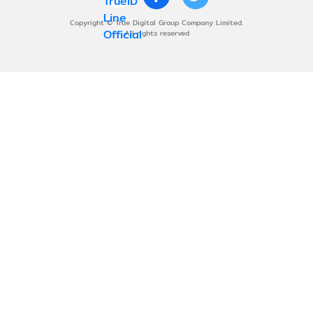
Copyright © True Digital Group Company Limited.
All rights reserved