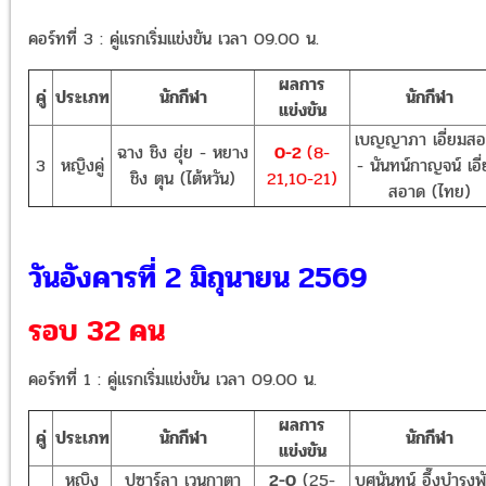
คอร์ทที่ 3 : คู่แรกเริ่มแข่งขัน เวลา 09.00 น.
ผลการ
คู่
ประเภท
นักกีฬา
นักกีฬา
แข่งขัน
เบญญาภา เอี่ยมส
ฉาง ชิง ฮุ่ย - หยาง
0-2
(8-
3
หญิงคู่
- นันทน์กาญจน์ เอี
ชิง ตุน (ไต้หวัน)
21,10-21)
สอาด (ไทย)
วันอังคารที่ 2 มิถุนายน 2569
รอบ 32 คน
คอร์ทที่ 1 : คู่แรกเริ่มแข่งขัน เวลา 09.00 น.
ผลการ
คู่
ประเภท
นักกีฬา
นักกีฬา
แข่งขัน
หญิง
ปูซาร์ลา เวนกาตา
2-0
(25-
บุศนันทน์ อึ๊งบํารุงพั