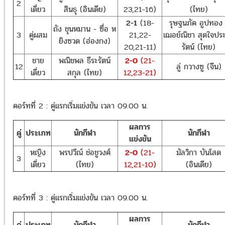
2
เดี่ยว
สินธุ (อินเดีย)
23,21-16)
(ไทย)
2-1
(18-
รุษฐนภัค อูปทอง 
ถัง ชุนหมาน - ซื่อ ห
3
คู่ผสม
21,22-
เฌอย์ณิชา สุดใจปร
ยิงซวด (ฮ่องกง)
20,21-11)
รัตน์ (ไทย)
ชาย
พณิชพล ธีระรัตน์
2-0
(21-
12
ลู่ กวางซู (จีน)
เดี่ยว
สกุล (ไทย)
12,23-21)
คอร์ทที่ 2 : คู่แรกเริ่มแข่งขัน เวลา 09.00 น.
ผลการ
คู่
ประเภท
นักกีฬา
นักกีฬา
แข่งขัน
หญิง
พรปวีณ์ ช่อชูวงศ์
2-0
(21-
มัลวิกา บันโสด
3
เดี่ยว
(ไทย)
12,21-10)
(อินเดีย)
คอร์ทที่ 3 : คู่แรกเริ่มแข่งขัน เวลา 09.00 น.
ผลการ
คู่
ประเภท
นักกีฬา
นักกีฬา