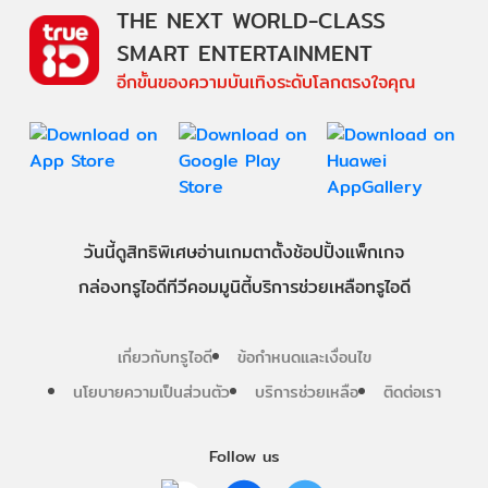
THE NEXT WORLD-CLASS
SMART ENTERTAINMENT
อีกขั้นของความบันเทิงระดับโลกตรงใจคุณ
วันนี้
ดู
สิทธิพิเศษ
อ่าน
เกม
ตาตั้ง
ช้อปปิ้ง
แพ็กเกจ
กล่องทรูไอดีทีวี
คอมมูนิตี้
บริการช่วยเหลือทรูไอดี
เกี่ยวกับทรูไอดี
ข้อกำหนดและเงื่อนไข
นโยบายความเป็นส่วนตัว
บริการช่วยเหลือ
ติดต่อเรา
Follow us