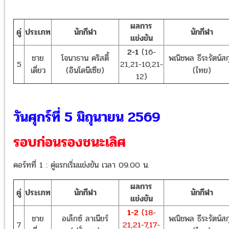
ผลการ
คู่
ประเภท
นักกีฬา
นักกีฬา
แข่งขัน
2-1
(16-
ชาย
โจนาธาน คริสตี้
พณิชพล ธีระรัตน์สก
5
21,21-10,21-
เดี่ยว
(อินโดนีเซีย)
(ไทย)
12)
วันศุกร์ที่ 5 มิถุนายน 2569
รอบก่อนรองชนะเลิศ
คอร์ทที่ 1 : คู่แรกเริ่มแข่งขัน เวลา 09.00 น.
ผลการ
คู่
ประเภท
นักกีฬา
นักกีฬา
แข่งขัน
1-2
(18-
ชาย
อเล็กซ์ ลาเนียร์
พณิชพล ธีระรัตน์สก
7
21,21-7,17-