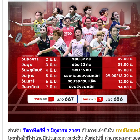
สำหรับ
วันอาทิตย์ที่ 7 มิถุนายน 2569
เป็นการแข่งขัน
ใน
รอบชิงชนะเ
โ
ดยทัพนักกีฬาไทยมีโปรแกรมการแข่งขัน ดังต่อไปนี้ ถ่ายทอดสดทางช่