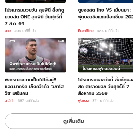
โปรแกรมมวยวัน ลุมพินี ลิ้งก์ดู
ดูบอลสด ไทย VS เมียนมา :
มวยสด ONE ลุมพินี วันศุกร์ที่
ฟุตบอลชิงแชมป์อาเซียน 20
7 ส.ค. 69
มวย
-404 นาทีที่แล้ว
ทีมชาติไทย
-404 นาทีที่แล้ว
พิจารณาความเป็นไปได้อยู่!!
โปรแกรมบอลวันนี้ ลิ้งก์ดูบอ
แอต.มาดริด เล็งคว้าตัว 'วลาโฮ
สด ตารางบอล วันศุกร์ที่ 7
วิช' เสริมคม
สิงหาคม 2569
ลาลีก้า
-387 นาทีที่แล้ว
ฟุตซอล
-374 นาทีที่แล้ว
ดูเพิ่มเติม