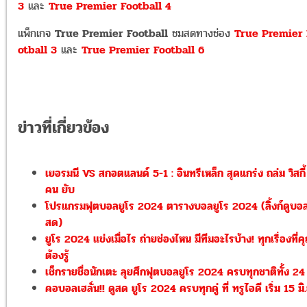
3
และ
True Premier Football 4
แพ็กเกจ
True Premier Football
ชมสดทางช่อง
True Premier 
otball 3
และ
True Premier Football 6
ข่าวที่เกี่ยวข้อง
เยอรมนี VS สกอตแลนด์ 5-1 : อินทรีเหล็ก สุดแกร่ง ถล่ม วิสกี
คน ยับ
โปรแกรมฟุตบอลยูโร 2024 ตารางบอลยูโร 2024 (ลิ้งก์ดูบอ
สด)
ยูโร 2024 แข่งเมื่อไร ถ่ายช่องไหน มีทีมอะไรบ้าง! ทุกเรื่องที่ค
ต้องรู้
เช็กรายชื่อนักเตะ ลุยศึกฟุตบอลยูโร 2024 ครบทุกชาติทั้ง 24
คอบอลเฮลั่น!! ดูสด ยูโร 2024 ครบทุกคู่ ที่ ทรูไอดี เริ่ม 15 มิ.