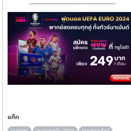
-------------------------------------------------
แท็ก
ดูบอลสด
ดูบอลสดยูโร 2024
ดูบอลออนไลน์