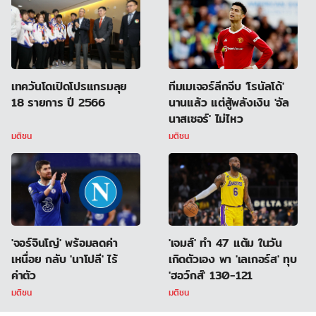
เทควันโดเปิดโปรแกรมลุย
ทีมเมเจอร์ลีกจีบ 'โรนัลโด้'
18 รายการ ปี 2566
นานแล้ว แต่สู้พลังเงิน 'อัล
นาสเซอร์' ไม่ไหว
มติชน
มติชน
'จอร์จินโญ่' พร้อมลดค่า
'เจมส์' ทำ 47 แต้ม ในวัน
เหนื่อย กลับ 'นาโปลี' ไร้
เกิดตัวเอง พา 'เลเกอร์ส' ทุบ
ค่าตัว
'ฮอว์กส์' 130-121
มติชน
มติชน