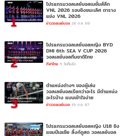
โปรแกรมวอลเลย์บอลเนชั่นส์ลีก
VNL 2026 รอบชิงชนะเลิศ ตาราง
แข่ง VNL 2026
1
ข่าววอลเลย์บอล
26 ก.ค. 69
โปรแกรมวอลเลย์บอลหญิง BYD
DMI 6th SEA V CUP 2026
วอลเลย์บอลทีมชาติไทย
2
กีฬาไทย
5 วันที่แล้ว
ตำแหน่งต่างๆ ของผู้เล่น
วอลเลย์บอลเรียกว่าอะไร มีตำแหน่ง
อะไรบ้าง แบบเข้าใจง่าย
3
ข่าววอลเลย์บอล
19 ก.ย. 67
โปรแกรมวอลเลย์บอลหญิง U18 ชิง
แชมป์เอเชีย ลิ้งก์ดูสด วอลเลย์บอล