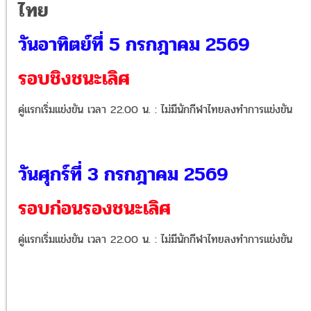
ไทย
วันอาทิตย์ที่ 5 กรกฎาคม 2569
รอบชิงชนะเลิศ
คู่แรกเริ่มแข่งขัน เวลา 22.00 น. : ไม่มีนักกีฬาไทยลงทำการแข่งขัน
วันศุกร์ที่ 3 กรกฎาคม 2569
รอบก่อนรองชนะเลิศ
คู่แรกเริ่มแข่งขัน เวลา 22.00 น. : ไม่มีนักกีฬาไทยลงทำการแข่งขัน