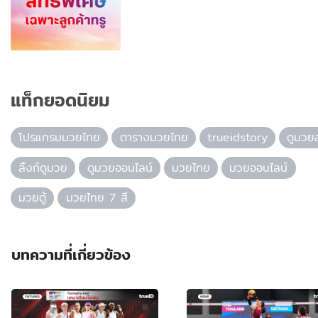
แท็กยอดนิยม
โปรแกรมมวยไทย
ตารางมวยไทย
trueidstory
ดูมวย
ลิ้งก์ดูมวย
ดูมวยออนไลน์
มวยไทย
มวยออนไลน์
มวยตู้
มวยไทย 7 สี
บทความที่เกี่ยวข้อง