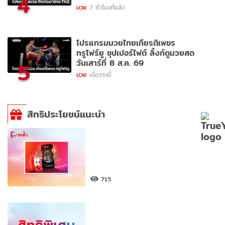
4
มวย
7 ชั่วโมงที่แล้ว
โปรแกรมมวยไทยเกียรติเพชร
ทรูโฟร์ยู ซุปเปอร์ไฟต์ ลิ้งก์ดูมวยสด
วันเสาร์ที่ 8 ส.ค. 69
5
มวย
เมื่อวานนี้
สิทธิประโยชน์แนะนำ
715