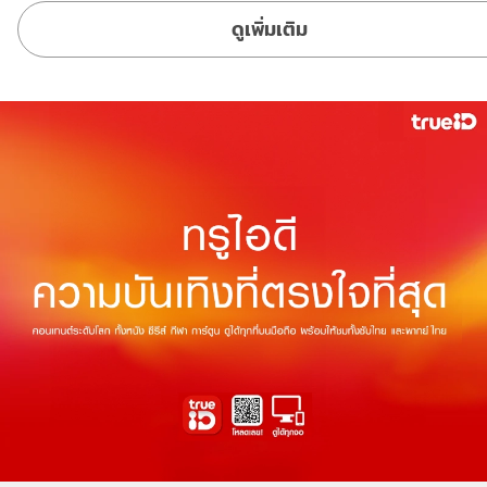
ดูเพิ่มเติม