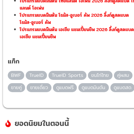
โปรแกรมแบดมินตัน ไทยแลนด์ โอเพ่น 2026 ลิ้งก์ดูสดแบด 
แลนด์ โอเพ่น
โปรแกรมแบดมินตัน โธมัส-อูเบอร์ คัพ 2026 ลิ้งก์ดูสดแบด
โธมัส-อูเบอร์ คัพ
โปรแกรมแบดมินตัน เอเชีย แชมเปี้ยนชิพ 2026 ลิ้งก์ดูสดแบด
เอเชีย แชมเปี้ยนชิพ
แท็ก
BWF
TrueID
TrueID Sports
ขนไก่ไทย
คู่ผสม
ชายคู่
ชายเดี่ยว
ดูแบดฟรี
ดูแบดมินตัน
ดูแบดสด
ยอดนิยมในตอนนี้