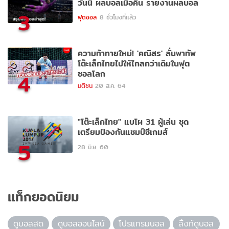
วันนี้ ผลบอลเมื่อคืน รายงานผลบอล
3
ฟุตซอล
8 ชั่วโมงที่แล้ว
ความท้าทายใหม่! 'คณิสร' ลั่นพาทัพ
โต๊ะเล็กไทยไปให้ไกลกว่าเดิมในฟุต
ซอลโลก
4
มติชน
20 ส.ค. 64
"โต๊ะเล็กไทย" แบโผ 31 ผู้เล่น ชุด
เตรียมป้องกันแชมป์ซีเกมส์
5
28 มิ.ย. 60
แท็กยอดนิยม
ดูบอลสด
ดูบอลออนไลน์
โปรแกรมบอล
ลิ้งก์ดูบอล