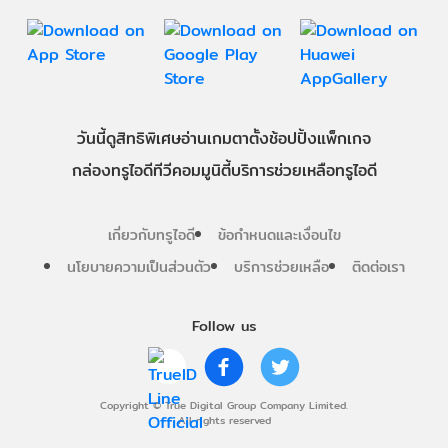
วันนี้
ดู
สิทธิพิเศษ
อ่าน
เกม
ตาตั้ง
ช้อปปิ้ง
แพ็กเกจ
กล่องทรูไอดีทีวี
คอมมูนิตี้
บริการช่วยเหลือทรูไอดี
เกี่ยวกับทรูไอดี
ข้อกำหนดและเงื่อนไข
นโยบายความเป็นส่วนตัว
บริการช่วยเหลือ
ติดต่อเรา
Follow us
Copyright © True Digital Group Company Limited.
All rights reserved