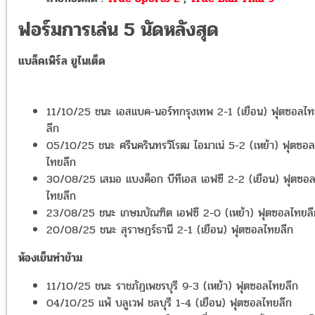
ฟอร์มการเล่น 5 นัดหลังสุด
แบล็คเพิร์ล ยูไนเต็ด
11/10/25 ชนะ เอสแบค-นอร์ทกรุงเทพ 2-1 (เยือน) ฟุตซอลไ
ลีก
05/10/25 ชนะ ศรีนครินทรวิโรฒ ไอมาเน่ 5-2 (เหย้า) ฟุตซอล
ไทยลีก
30/08/25 เสมอ แบงค็อก บีทีเอส เอฟซี 2-2 (เยือน) ฟุตซอ
ไทยลีก
23/08/25 ชนะ เกษมบัณฑิต เอฟซี 2-0 (เหย้า) ฟุตซอลไทยลี
20/08/25 ชนะ สุราษฎร์ธานี 2-1 (เยือน) ฟุตซอลไทยลีก
ห้องเย็นท่าข้าม
11/10/25 ชนะ ราชภัฏเพชรบุรี 9-3 (เหย้า) ฟุตซอลไทยลีก
04/10/25 แพ้ บลูเวฟ ชลบุรี 1-4 (เยือน) ฟุตซอลไทยลีก