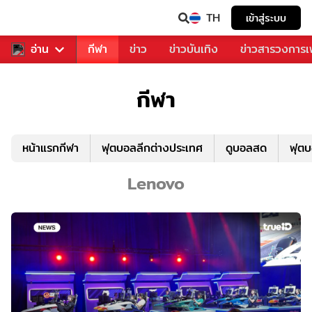
TH
เข้าสู่ระบบ
สำหรับคุณ
อ่าน
กีฬา
ข่าว
ข่าวบันเทิง
ข่าวสารวงการ
กีฬา
หน้าแรกกีฬา
ฟุตบอลลีกต่างประเทศ
ดูบอลสด
ฟุต
Lenovo