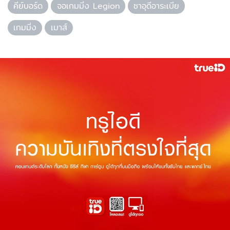
คีย์บอร์ด
จอเกมมิ่ง Legion
ซาอุดีอาระเบีย
เกมมิ่ง
เมาส์