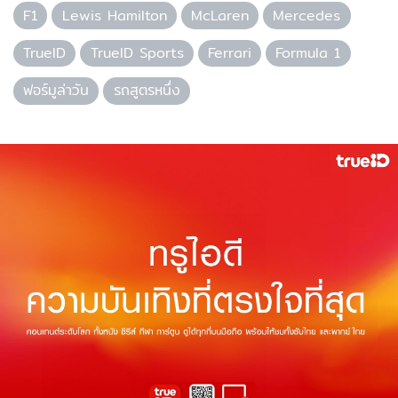
F1
Lewis Hamilton
McLaren
Mercedes
TrueID
TrueID Sports
Ferrari
Formula 1
ฟอร์มูล่าวัน
รถสูตรหนึ่ง