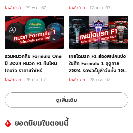
ไลฟ์สไตล์
29 พ.ค. 67
ไลฟ์สไตล์
10 เม.ย. 67
รวมหมวกทีม Formula One
เผยโฉมรถ F1 ส่องสเปคแข่ง
ปี 2024 หมวก F1 ทีมไหน
ในศึก Formula 1 ฤดูกาล
โดนใจ ราคาเท่าไหร่
2024 รถฟอร์มูล่าวันทั้ง 10
ทีม
ไลฟ์สไตล์
28 มี.ค. 67
ไลฟ์สไตล์
28 ก.พ. 67
ดูเพิ่มเติม
ยอดนิยมในตอนนี้