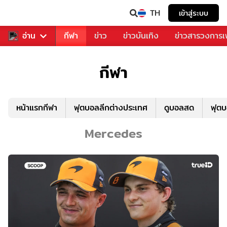
TH
เข้าสู่ระบบ
สำหรับคุณ
อ่าน
กีฬา
ข่าว
ข่าวบันเทิง
ข่าวสารวงการ
กีฬา
หน้าแรกกีฬา
ฟุตบอลลีกต่างประเทศ
ดูบอลสด
ฟุต
Mercedes