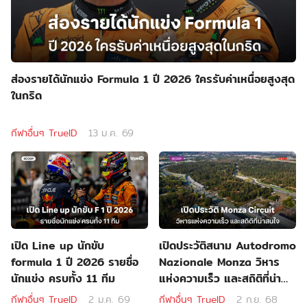
ส่องรายได้นักแข่ง Formula 1 ปี 2026 ใครรับค่าเหนื่อยสูงสุด
ในกริด
กีฬาอื่นๆ TrueID
13 ม.ค. 69
เปิด Line up นักขับ
เปิดประวัติสนาม Autodromo
formula 1 ปี 2026 รายชื่อ
Nazionale Monza วิหาร
นักแข่ง ครบทั้ง 11 ทีม
แห่งความเร็ว และสถิติที่น่า
สนใจ
กีฬาอื่นๆ TrueID
2 ม.ค. 69
กีฬาอื่นๆ TrueID
2 ก.ย. 68