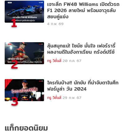
เจาะลึก FW48 Williams เปิดตัวรถ
F1 2026 ลายใหม่ พร้อมอาวุธลับ
สยบคู่แข่ง
1
4 ก.พ. 69
ลุ้นสนุกแน่! ไซน์ซ มั่นใจ เฟอร์รารี่
ผลงานดีในฮังกาเรียน กรังด์ปรีซ์
2
ทรู วิชั่นส์
20 ก.ค. 67
ใครกันบ้าง!! นักขับ ที่น่าจับตาในศึก
ฟอร์มูล่า วัน 2024
3
ทรู วิชั่นส์
29 ก.พ. 67
แท็กยอดนิยม