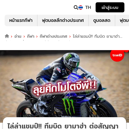
TH
เข้าสู่ระบบ
หน้าแรกกีฬา
ฟุตบอลลีกต่างประเทศ
ดูบอลสด
ฟุต
อ่าน
กีฬา
กีฬาต่างประเทศ
ไล่ล่าแชมป์!! ทีมบิด ยามาฮ่า
ต่อสัญญาซิ่ง ลุย โมโตจีพี ยาวอีก 5 ปี
ไล่ล่าแชมป์!! ทีมบิด ยามาฮ่า ต่อสัญญา