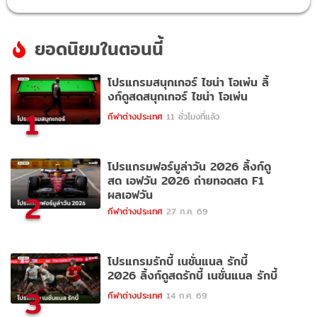
ยอดนิยมในตอนนี้
โปรแกรมสนุกเกอร์ ไชน่า โอเพ่น ลิ้
งก์ดูสดสนุกเกอร์ ไชน่า โอเพ่น
1
กีฬาต่างประเทศ
11 ชั่วโมงที่แล้ว
โปรแกรมฟอร์มูล่าวัน 2026 ลิ้งก์ดู
สด เอฟวัน 2026 ถ่ายทอดสด F1
ผลเอฟวัน
2
กีฬาต่างประเทศ
27 ก.ค. 69
โปรแกรมรักบี้ เนชั่นแนล รักบี้
2026 ลิ้งก์ดูสดรักบี้ เนชั่นแนล รักบี้
3
กีฬาต่างประเทศ
14 ก.ค. 69