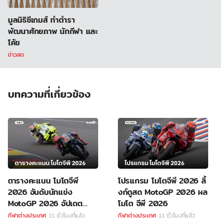
มูลนิธิซีเกมส์ ทำตำรา
พัฒนาศักยภาพ นักกีฬา และ
โค้ช
ข่าวสด
บทความที่เกี่ยวข้อง
ตารางคะแนน โมโตจีพี
โปรแกรม โมโตจีพี 2026 ลิ้
2026 อันดับนักแข่ง
งก์ดูสด MotoGP 2026 ผล
MotoGP 2026 อัปเดต
โมโต จีพี 2026
ล่าสุด
กีฬาต่างประเทศ
11 ชั่วโมงที่แล้ว
กีฬาต่างประเทศ
11 ชั่วโมงที่แล้ว