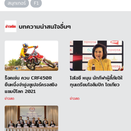
สนุกเกอร์
F1
บทความน่าสนใจอื่นๆ
ร็อคเซ่น ควบ CRF450R
ไอโอซี หนุน นักกีฬาผู้ลี้ภัยให้
ยืนหนึ่งจ่าฝูงซูเปอร์ครอสชิง
ทุนเตรียมโอลิมปิก โตเกียว
แชมป์โลก 2021
ข่าวสด
ข่าวสด