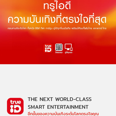
THE NEXT WORLD-CLASS
SMART ENTERTAINMENT
อีกขั้นของความบันเทิงระดับโลกตรงใจคุณ