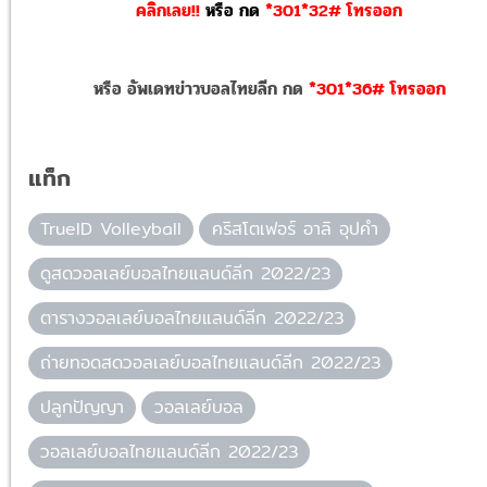
คลิกเลย!!
หรือ
กด
*301*32# โทรออก
หรือ อัพเดทข่าวบอลไทยลีก กด
*301*36# โทรออก
แท็ก
TrueID Volleyball
คริสโตเฟอร์ อาลิ อุปคำ
ดูสดวอลเลย์บอลไทยแลนด์ลีก 2022/23
ตารางวอลเลย์บอลไทยแลนด์ลีก 2022/23
ถ่ายทอดสดวอลเลย์บอลไทยแลนด์ลีก 2022/23
ปลูกปัญญา
วอลเลย์บอล
วอลเลย์บอลไทยแลนด์ลีก 2022/23