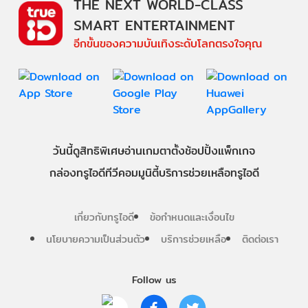
THE NEXT WORLD-CLASS
SMART ENTERTAINMENT
อีกขั้นของความบันเทิงระดับโลกตรงใจคุณ
วันนี้
ดู
สิทธิพิเศษ
อ่าน
เกม
ตาตั้ง
ช้อปปิ้ง
แพ็กเกจ
กล่องทรูไอดีทีวี
คอมมูนิตี้
บริการช่วยเหลือทรูไอดี
เกี่ยวกับทรูไอดี
ข้อกำหนดและเงื่อนไข
นโยบายความเป็นส่วนตัว
บริการช่วยเหลือ
ติดต่อเรา
Follow us