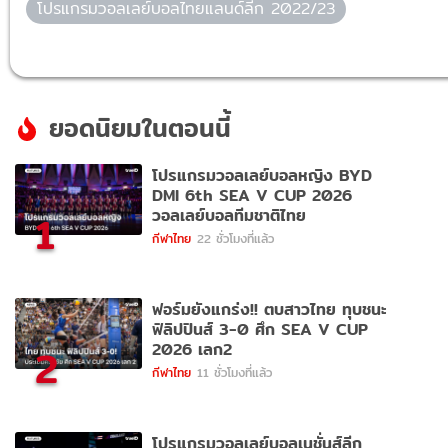
โปรแกรมวอลเลย์บอลไทยแลนด์ลีก 2022/23
ยอดนิยมในตอนนี้
โปรแกรมวอลเลย์บอลหญิง BYD
DMI 6th SEA V CUP 2026
วอลเลย์บอลทีมชาติไทย
1
กีฬาไทย
22 ชั่วโมงที่แล้ว
ฟอร์มยังแกร่ง!! ตบสาวไทย ทุบชนะ
ฟิลิปปินส์ 3-0 ศึก SEA V CUP
2026 เลก2
2
กีฬาไทย
11 ชั่วโมงที่แล้ว
โปรแกรมวอลเลย์บอลเนชั่นส์ลีก