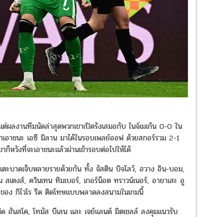
ดี แต่ผลงานทีมนัดล่าสุดพวกเขาเปิดรังเสมอกับ ไนจ์เมเก้น 0-0 ใน
เขาเอาชนะ เอซี มิลาน มาได้ในรอบเพลย์ออฟ ด้วยสกอร์รวม 2-1
็หวังที่จะเอาชนะแล้วผ่านเข้ารอบต่อไปให้ได้
เตะบาดเจ็บหลายรายด้วยกัน ทั้ง จัสติน บิจโลว์, ฮวาง อิน-บอม,
ิน สเตงส์, ควินเทน ทิมเบอร์, เกอร์น็อต ทราวน์เนอร์, อายาเสะ อู
ายของ กิไวโร รีด ติดโทษแบบพลาดลงสนามในเกมนี้
วิด ฮันสโค, โทมัส บีเลน และ เจย์แลนด์ มิตเชลล์ ลงคุมแนวรับ