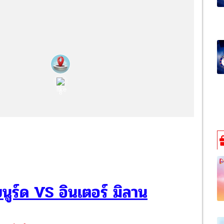
ยนูร์ด VS อินเตอร์ มิลาน