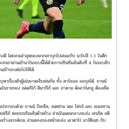
ข้างดี โดยเกมล่าสุดของพวกเขาบุกไปเสมอกับ นาโปลี 1-1 ในศึก
วกเขาผ่านเข้ามาในรอบนี้ได้ด้วยการเป็นทีมอันดับที่ 4 ในรอบลีก
านเข้ารอบต่อไปให้ได้
าเรื่องตัวผู้เล่นบาดเจ็บเช่นกัน ทั้ง คาร์ลอส ออกุสโต้, ยานน์
วนในรายของ เฟเดริโก้ ดิมาร์โก้ และ ฮาคาน คัลฮาโนกลู ต้องเช็ค
 คนประกอบด้วย ยานน์ บิสเซ็ค, สเตฟาน เดอ ไฟรจ์ และ อเลสซาน
มฟรีส์ คอยเกมริมเส้นด้านข้าง ส่วนในแดนกลางจะส่ง เฮนริค มคิ
มาสร้างสรรค์เกม ส่วนสองกองหน้าจะส่ง เลาตาโร่ มาร์ติเนซ กับ