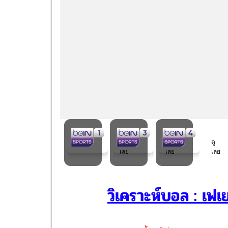
วิเคราะห์บอล : เฟเ