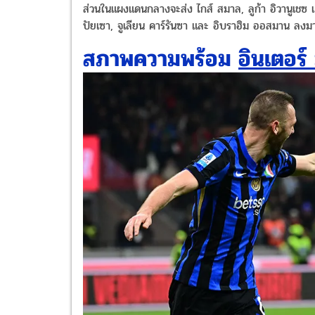
ส่วนในแผงแดนกลางจะส่ง ไกส์ สมาล, ลูก้า อิวานูเชซ 
ปัยเซา, จูเลียน คาร์รันซา และ อิบราฮิม ออสมาน ลงมาพ
สภาพความพร้อม
อินเตอร์