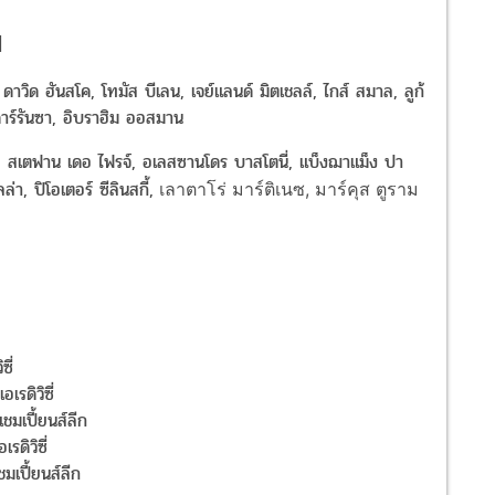
ม
, ดาวิด ฮันสโค, โทมัส บีเลน, เจย์แลนด์ มิตเชลล์, ไกส์ สมาล, ลูก้
 คาร์รันซา, อิบราฮิม ออสมาน
ค, สเตฟาน เดอ ไฟรจ์, อเลสซานโดร บาสโตนี่, แบ็งฌาแม็ง ปา
่า, ปิโอเตอร์ ซีลินสกี้,
เลาตาโร่ มาร์ติเนซ, มาร์คุส ตูราม
ี่
เรดิวิซี่
ชมเปี้ยนส์ลีก
ดิวิซี่
มเปี้ยนส์ลีก