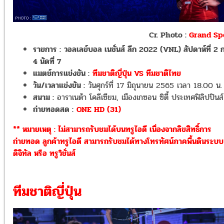
Cr. Photo :
Grand Sp
รายการ :
วอลเลย์บอล เนชั่นส์ ลีก 2022 (VNL) สัปดาห์ที่ 2 ก
4 นัดที่ 7
แมตช์การแข่งขัน :
ทีมชาติญี่ปุ่น VS ทีมชาติไทย
วัน/เวลาแข่งขัน :
วันศุกร์ที่ 17 มิถุนายน 2565 เวลา 18.00 น.
สนาม :
อาราเนต้า โคลีเซียม, เมืองเกซอน ซิตี้ ประเทศฟิลิปปินส์
ถ่ายทอดสด :
ONE HD (31)
** หมายเหตุ : ไม่สามารถรับชมได้บนทรูไอดี เนื่องจากลิขสิทธิ์การ
ถ่ายทอด ลูกค้าทรูไอดี สามารถรับชมได้ทางโทรทัศน์ภาคพื้นดินระบบ
ดิจิทัล หรือ ทรูวิชั่นส์
ทีมชาติญี่ปุ่น