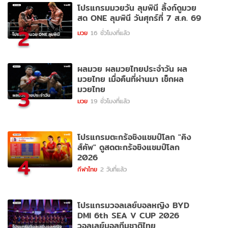
โปรแกรมมวยวัน ลุมพินี ลิ้งก์ดูมวย
สด ONE ลุมพินี วันศุกร์ที่ 7 ส.ค. 69
2
มวย
16 ชั่วโมงที่แล้ว
ผลมวย ผลมวยไทยประจำวัน ผล
มวยไทย เมื่อคืนที่ผ่านมา เช็กผล
มวยไทย
3
มวย
19 ชั่วโมงที่แล้ว
โปรแกรมตะกร้อชิงแชมป์โลก "คิง
ส์คัพ" ดูสดตะกร้อชิงแชมป์โลก
2026
4
กีฬาไทย
2 วันที่แล้ว
โปรแกรมวอลเลย์บอลหญิง BYD
DMI 6th SEA V CUP 2026
วอลเลย์บอลทีมชาติไทย