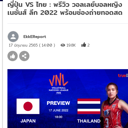
ญี่ปุ่น VS ไทย : พรีวิว วอลเลย์บอลหญิง
เนชั่นส์ ลีก 2022 พร้อมช่องถ่ายทอดสด
EkkEReport
17 มิถุนายน 2565 ( 14:00 )
19.8K
2