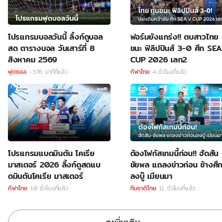
โปรแกรมบอลวันนี้ ลิ้งก์ดูบอล
ฟอร์มยังแกร่ง!! ตบสาวไทย 
สด ตารางบอล วันเสาร์ที่ 8
ชนะ ฟิลิปปินส์ 3-0 ศึก SE
สิงหาคม 2569
CUP 2026 เลก2
ฟุตซอล
-376 นาทีที่แล้ว
กีฬาไทย
4 ชั่วโมงที่แล้ว
โปรแกรมแบดมินตัน โคเรีย
ต้องโฟกัสเกมนี้ก่อน!! ฮัดสัน
มาสเตอร์ 2026 ลิ้งก์ดูสดแบ
ชัยพล แถลงข่าวก่อน ช้างศึ
ดมินตันโคเรีย มาสเตอร์
ลงบู๊ เมียนมา
กีฬาไทย
10 ชั่วโมงที่แล้ว
ทีมชาติไทย
11 ชั่วโมงที่แล้ว