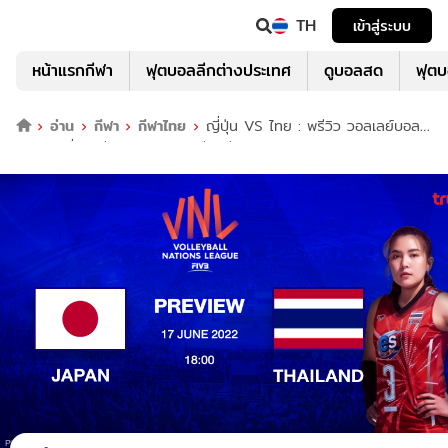
TH
เข้าสู่ระบบ
หน้าแรกกีฬา
ฟุตบอลลีกต่างประเทศ
ดูบอลสด
ฟุต
อ่าน
กีฬา
กีฬาไทย
ญี่ปุ่น VS ไทย : พรีวิว วอลเลย์บอล
หญิง เนชั่นส์ ลีก 2022 พร้อมช่องถ่ายทอดสด