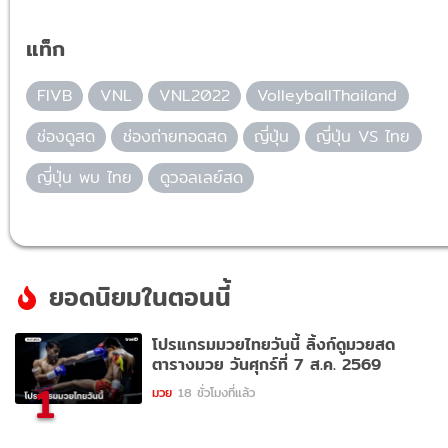
แท็ก
FIVB
VNL
VNL2022
VolleyballThailand
ช่องดูสด
ช่องถ่ายทอดสด
ญี่ปุ่น
ญี่ปุ่น VS ไทย
ญี่ปุ่น พบ ไทย
ดูวอลเลย์สด
ยอดนิยมในตอนนี้
โปรแกรมมวยไทยวันนี้ ลิ้งก์ดูมวยสด
ตารางมวย วันศุกร์ที่ 7 ส.ค. 2569
1
มวย
18 ชั่วโมงที่แล้ว