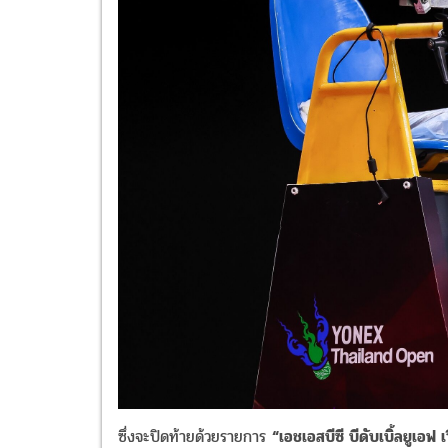
ซึ่งจะปิดท้ายด้วยรายการ
“เอชเอสบีซี บีดับเบิ้ลยูเอฟ 