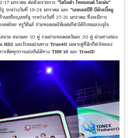
่ 12-17 มกราคม ต่อด้วยรายการ
“โตโยต้า ไทยแลนด์ โอเพ่น”
สหรัฐ ระหว่างวันที่ 19-24 มกราคม และ
“เอชเอสบีซี บีดับเบิ้ลยู
ล้านเหรียญสหรัฐ ระหว่างวันที่ 27-31 มกราคม ซึ่งจะมีการ
ะเทศไทย ทรูวิชั่นส์ ถ่ายทอดสดให้แฟนกีฬาได้รับชมแบบจุใจ
 สนาม สนามละ 10 คู่ รวมถ่ายทอดสดวันละ 20 คู่ ผ่านทางช่อง
ts HD2
และรับชมผ่านทาง
True4U
เฉพาะคู่ที่นักกีฬาไทยลง
กาะติดทุกการแข่งขันได้ทาง
TNN 16
และ
TrueID