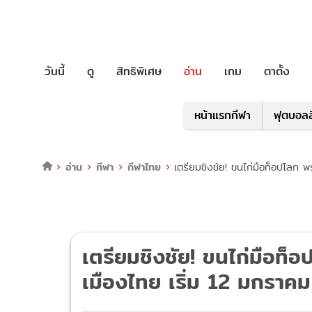
วันนี้
ดู
สิทธิพิเศษ
อ่าน
เกม
ตาตั้ง
หน้าแรกกีฬา
ฟุตบอลล
อ่าน
กีฬา
กีฬาไทย
เตรียมชิงชัย! ขนไก่มือท็อปโลก 
เตรียมชิงชัย! ขนไก่มือท็
เมืองไทย เริ่ม 12 มกราคม