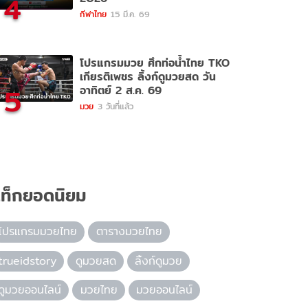
4
กีฬาไทย
15 มี.ค. 69
โปรแกรมมวย ศึกท่อน้ำไทย TKO
เกียรติเพชร ลิ้งก์ดูมวยสด วัน
5
อาทิตย์ 2 ส.ค. 69
มวย
3 วันที่แล้ว
ท็กยอดนิยม
โปรแกรมมวยไทย
ตารางมวยไทย
trueidstory
ดูมวยสด
ลิ้งก์ดูมวย
ดูมวยออนไลน์
มวยไทย
มวยออนไลน์